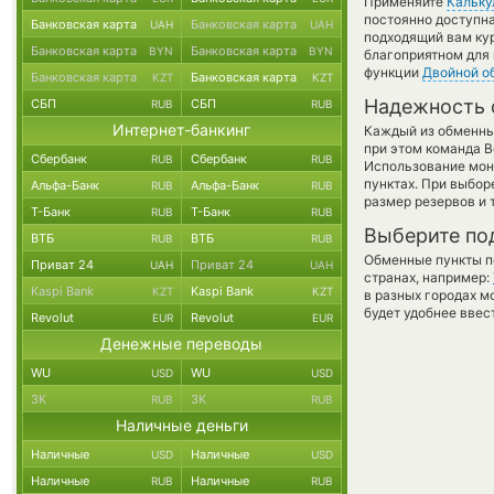
Применяйте
Кальку
постоянно доступн
Банковская карта
Банковская карта
UAH
UAH
подходящий вам кур
Банковская карта
Банковская карта
BYN
BYN
благоприятном для 
функции
Двойной о
Банковская карта
Банковская карта
KZT
KZT
Надежность 
СБП
СБП
RUB
RUB
Интернет-банкинг
Каждый из обменны
при этом команда 
Сбербанк
Сбербанк
RUB
RUB
Использование мон
пунктах. При выбор
Альфа-Банк
Альфа-Банк
RUB
RUB
размер резервов и 
Т-Банк
Т-Банк
RUB
RUB
Выберите по
ВТБ
ВТБ
RUB
RUB
Обменные пункты по
Приват 24
Приват 24
UAH
UAH
странах, например:
Kaspi Bank
Kaspi Bank
KZT
KZT
в разных городах м
будет удобнее ввес
Revolut
Revolut
EUR
EUR
Денежные переводы
WU
WU
USD
USD
ЗК
ЗК
RUB
RUB
Наличные деньги
Наличные
Наличные
USD
USD
Наличные
Наличные
RUB
RUB