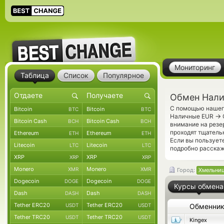
Мониторинг
Таблица
Список
Популярное
Обмен Налич
С помощью нашего
Bitcoin
Bitcoin
BTC
BTC
→
Наличные EUR
Bitcoin Cash
Bitcoin Cash
BCH
BCH
внимание на резе
проходят тщатель
Ethereum
Ethereum
ETH
ETH
Если вы пользует
Litecoin
Litecoin
LTC
LTC
подробно расскаж
XRP
XRP
XRP
XRP
Monero
Monero
XMR
XMR
Город:
Хмельни
Dogecoin
Dogecoin
DOGE
DOGE
Курсы обмена
Dash
Dash
DASH
DASH
Tether ERC20
Tether ERC20
USDT
USDT
Обменни
Tether TRC20
Tether TRC20
USDT
USDT
Kingex