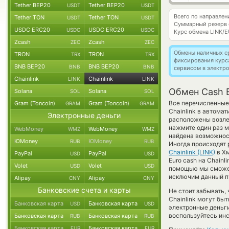
Tether BEP20
Tether BEP20
USDT
USDT
Всего по направле
Tether TON
Tether TON
USDT
USDT
Суммарный резерв
USDC ERC20
USDC ERC20
USDC
USDC
Курс обмена
LINK/
Zcash
Zcash
ZEC
ZEC
Обмены наличных с
TRON
TRON
TRX
TRX
фиксирования курс
BNB BEP20
BNB BEP20
BNB
BNB
сервисом в электр
Chainlink
Chainlink
LINK
LINK
Обмен Cash E
Solana
Solana
SOL
SOL
Все перечисленные
Gram (Toncoin)
Gram (Toncoin)
GRAM
GRAM
Chainlink в автома
Электронные деньги
расположены возле 
нажмите один раз м
WebMoney
WebMoney
WMZ
WMZ
найдена возможност
ЮMoney
ЮMoney
RUB
RUB
Иногда происходят 
Chainlink (LINK)
в Хм
PayPal
PayPal
USD
USD
Euro cash на Chainl
Volet
Volet
USD
USD
помощью мы сможем
исключим данный п
Alipay
Alipay
CNY
CNY
Банковские счета и карты
Не стоит забывать,
Chainlink могут бы
Банковская карта
Банковская карта
USD
USD
электронные деньги
воспользуйтесь инс
Банковская карта
Банковская карта
RUB
RUB
Банковская карта
Банковская карта
EUR
EUR