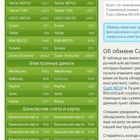
Tether BEP20
Tether BEP20
USDT
USDT
Всего по направле
Суммарный резерв
Tether TON
Tether TON
USDT
USDT
Курс обмена
BCH/E
USDC ERC20
USDC ERC20
USDC
USDC
Zcash
Zcash
ZEC
ZEC
Обмены наличных с
фиксирования курс
TRON
TRON
TRX
TRX
сервисом в электр
BNB BEP20
BNB BEP20
BNB
BNB
Solana
Solana
SOL
SOL
Об обмене Ca
Gram (Toncoin)
Gram (Toncoin)
GRAM
GRAM
В таблице вы имеет
Электронные деньги
ручной или автома
которые бывают рас
WebMoney
WebMoney
WMZ
WMZ
пункта кликните од
вами не была обнар
ЮMoney
ЮMoney
RUB
RUB
консультанту сайта
PayPal
PayPal
USD
USD
Cash (BCH)
в Луцке 
BitcoinCash crypto
Volet
Volet
USD
USD
помощью мы сумеем
Alipay
Alipay
CNY
CNY
данный пункт обмен
Банковские счета и карты
Спешим уведомить,
обнаружить более 
Банковская карта
Банковская карта
USD
USD
еще ни разу не мен
Банковская карта
Банковская карта
RUB
RUB
нашей инструкцией 
Банковская карта
Банковская карта
EUR
EUR
Старайтесь всегда
Банковская карта
Банковская карта
UAH
UAH