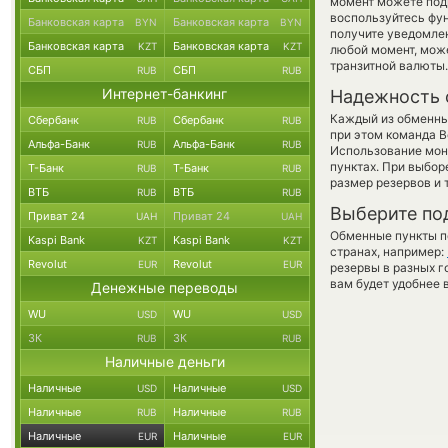
момент можете под
воспользуйтесь фу
Банковская карта
Банковская карта
BYN
BYN
получите уведомлен
Банковская карта
Банковская карта
KZT
KZT
любой момент, мож
транзитной валюты.
СБП
СБП
RUB
RUB
Интернет-банкинг
Надежность 
Каждый из обменны
Сбербанк
Сбербанк
RUB
RUB
при этом команда 
Альфа-Банк
Альфа-Банк
RUB
RUB
Использование мон
пунктах. При выбор
Т-Банк
Т-Банк
RUB
RUB
размер резервов и 
ВТБ
ВТБ
RUB
RUB
Выберите по
Приват 24
Приват 24
UAH
UAH
Обменные пункты по
Kaspi Bank
Kaspi Bank
KZT
KZT
странах, например:
Revolut
Revolut
EUR
EUR
резервы в разных г
вам будет удобнее 
Денежные переводы
WU
WU
USD
USD
ЗК
ЗК
RUB
RUB
Наличные деньги
Наличные
Наличные
USD
USD
Наличные
Наличные
RUB
RUB
Наличные
Наличные
EUR
EUR