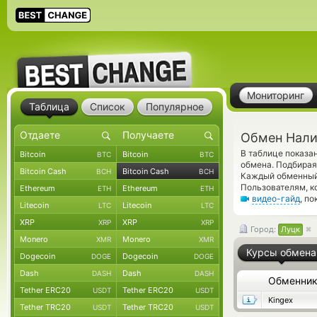
Мониторинг
Таблица
Список
Популярное
Обмен Налич
В таблице показ
Bitcoin
Bitcoin
BTC
BTC
обмена. Подбирая 
Bitcoin Cash
Bitcoin Cash
BCH
BCH
Каждый обменный 
Пользователям, к
Ethereum
Ethereum
ETH
ETH
видео-гайд
, п
Litecoin
Litecoin
LTC
LTC
XRP
XRP
XRP
XRP
Город:
Луцк
Monero
Monero
XMR
XMR
Курсы обмена
Dogecoin
Dogecoin
DOGE
DOGE
Dash
Dash
DASH
DASH
Обменни
Tether ERC20
Tether ERC20
USDT
USDT
Kingex
Tether TRC20
Tether TRC20
USDT
USDT