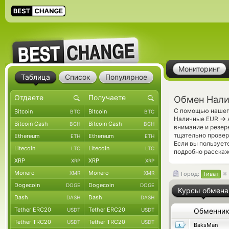
Мониторинг
Таблица
Список
Популярное
Обмен Налич
С помощью нашего
Bitcoin
Bitcoin
BTC
BTC
→
Наличные EUR
Bitcoin Cash
Bitcoin Cash
BCH
BCH
внимание и резер
тщательно прове
Ethereum
Ethereum
ETH
ETH
Если вы пользует
Litecoin
Litecoin
LTC
LTC
подробно расскаже
XRP
XRP
XRP
XRP
Monero
Monero
XMR
XMR
Город:
Тиват
Dogecoin
Dogecoin
DOGE
DOGE
Курсы обмена
Dash
Dash
DASH
DASH
Tether ERC20
Tether ERC20
USDT
USDT
Обменни
Tether TRC20
Tether TRC20
USDT
USDT
BaksMan