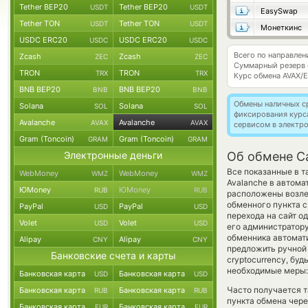
Tether BEP20
Tether BEP20
USDT
USDT
EasySwap
Tether TON
Tether TON
USDT
USDT
Монеткинс
USDC ERC20
USDC ERC20
USDC
USDC
Всего по направле
Zcash
Zcash
ZEC
ZEC
Суммарный резерв
TRON
TRON
TRX
TRX
Курс обмена
AVAX/
BNB BEP20
BNB BEP20
BNB
BNB
Обмены наличных с
Solana
Solana
SOL
SOL
фиксирования курс
Avalanche
Avalanche
AVAX
AVAX
сервисом в электр
Gram (Toncoin)
Gram (Toncoin)
GRAM
GRAM
Электронные деньги
Об обмене Ca
Все показанные в 
WebMoney
WebMoney
WMZ
WMZ
Avalanche в автома
ЮMoney
ЮMoney
RUB
RUB
расположены возле 
обменного пункта с
PayPal
PayPal
USD
USD
перехода на сайт о
Volet
Volet
USD
USD
его администратору
обменника автомат
Alipay
Alipay
CNY
CNY
предложить ручной 
Банковские счета и карты
cryptocurrency, бу
необходимые меры: 
Банковская карта
Банковская карта
USD
USD
Часто получается т
Банковская карта
Банковская карта
RUB
RUB
пункта обмена чере
Банковская карта
Банковская карта
EUR
EUR