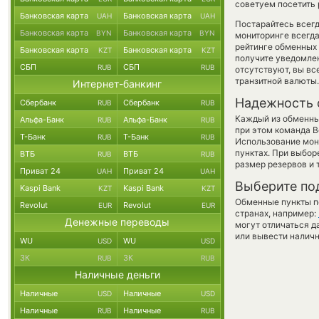
советуем посетить 
Банковская карта
Банковская карта
UAH
UAH
Постарайтесь всег
Банковская карта
Банковская карта
BYN
BYN
мониторинге всегд
рейтинге обменных 
Банковская карта
Банковская карта
KZT
KZT
получите уведомлен
СБП
СБП
RUB
RUB
отсутствуют, вы в
транзитной валюты.
Интернет-банкинг
Надежность 
Сбербанк
Сбербанк
RUB
RUB
Каждый из обменны
Альфа-Банк
Альфа-Банк
RUB
RUB
при этом команда 
Т-Банк
Т-Банк
RUB
RUB
Использование мон
пунктах. При выбор
ВТБ
ВТБ
RUB
RUB
размер резервов и 
Приват 24
Приват 24
UAH
UAH
Выберите по
Kaspi Bank
Kaspi Bank
KZT
KZT
Обменные пункты по
Revolut
Revolut
EUR
EUR
странах, например:
Денежные переводы
могут отличаться д
или вывести наличн
WU
WU
USD
USD
ЗК
ЗК
RUB
RUB
Наличные деньги
Наличные
Наличные
USD
USD
Наличные
Наличные
RUB
RUB