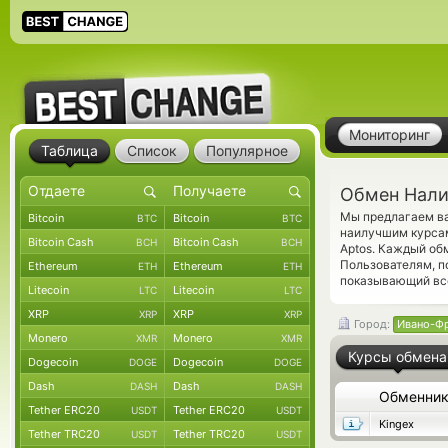
Мониторинг
Таблица
Список
Популярное
Обмен Нали
Мы предлагаем ва
Bitcoin
Bitcoin
BTC
BTC
наилучшим курсам
Bitcoin Cash
Bitcoin Cash
BCH
BCH
Aptos. Каждый об
Пользователям, 
Ethereum
Ethereum
ETH
ETH
показывающий все
Litecoin
Litecoin
LTC
LTC
XRP
XRP
XRP
XRP
Город:
Ивано-Ф
Monero
Monero
XMR
XMR
Курсы обмена
Dogecoin
Dogecoin
DOGE
DOGE
Dash
Dash
DASH
DASH
Обменни
Tether ERC20
Tether ERC20
USDT
USDT
Kingex
Tether TRC20
Tether TRC20
USDT
USDT