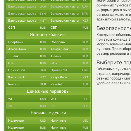
мониторинге посто
обменных пунктов п
Банковская карта
Банковская карта
UAH
UAH
информацию о выгод
Банковская карта
Банковская карта
BYN
BYN
вы всегда можете 
транзитной валюты.
Банковская карта
Банковская карта
KZT
KZT
Безопасност
СБП
СБП
RUB
RUB
Интернет-банкинг
Каждый из обменны
при этом команда 
Сбербанк
Сбербанк
RUB
RUB
Использование мон
пунктах. При выбор
Альфа-Банк
Альфа-Банк
RUB
RUB
размер резервов и 
Т-Банк
Т-Банк
RUB
RUB
Выберите по
ВТБ
ВТБ
RUB
RUB
Обменные пункты по
Приват 24
Приват 24
UAH
UAH
странах, например:
Kaspi Bank
Kaspi Bank
KZT
KZT
разных городах мог
удобнее ввести или
Revolut
Revolut
EUR
EUR
Денежные переводы
WU
WU
USD
USD
ЗК
ЗК
RUB
RUB
Наличные деньги
Наличные
Наличные
USD
USD
Наличные
Наличные
RUB
RUB