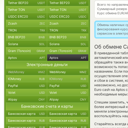
Tether BEP20
Tether BEP20
USDT
USDT
Всего по направле
Суммарный резерв
Tether TON
Tether TON
USDT
USDT
Курс обмена
EUR/A
USDC ERC20
USDC ERC20
USDC
USDC
Zcash
Zcash
ZEC
ZEC
Обмены наличных с
фиксирования курс
TRON
TRON
TRX
TRX
сервисом в электр
BNB BEP20
BNB BEP20
BNB
BNB
Solana
Solana
SOL
SOL
Об обмене C
Gram (Toncoin)
Gram (Toncoin)
GRAM
GRAM
В приведенной табл
автоматический ил
Aptos
Aptos
APT
APT
обращайте также вн
Электронные деньги
возможность попас
названием. Если по
WebMoney
WebMoney
WMZ
WMZ
осуществления опе
ЮMoney
ЮMoney
RUB
RUB
и сбои в системе, 
невозможно, но дос
PayPal
PayPal
USD
USD
Euro cash на Aptos
Volet
Volet
USD
USD
необходимые меры: 
Alipay
Alipay
CNY
CNY
Спешим заметить, 
Банковские счета и карты
более интересный 
меняли электронные
Банковская карта
Банковская карта
USD
USD
воспользуйтесь наш
Банковская карта
Банковская карта
RUB
RUB
Старайтесь всегда
Банковская карта
Банковская карта
EUR
EUR