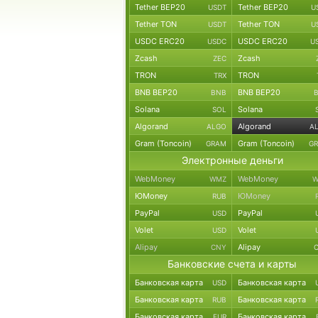
Tether BEP20
Tether BEP20
USDT
U
Tether TON
Tether TON
USDT
U
USDC ERC20
USDC ERC20
USDC
U
Zcash
Zcash
ZEC
TRON
TRON
TRX
BNB BEP20
BNB BEP20
BNB
Solana
Solana
SOL
Algorand
Algorand
ALGO
A
Gram (Toncoin)
Gram (Toncoin)
GRAM
G
Электронные деньги
WebMoney
WebMoney
WMZ
W
ЮMoney
ЮMoney
RUB
PayPal
PayPal
USD
Volet
Volet
USD
Alipay
Alipay
CNY
Банковские счета и карты
Банковская карта
Банковская карта
USD
Банковская карта
Банковская карта
RUB
Банковская карта
Банковская карта
EUR