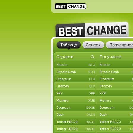
Таблица
Список
Популярно
Bitcoin
Bitcoin
BTC
Bitcoin Cash
Bitcoin Cash
BCH
Ethereum
Ethereum
ETH
Litecoin
Litecoin
LTC
XRP
XRP
XRP
Monero
Monero
XMR
Dogecoin
Dogecoin
DOGE
D
Dash
Dash
DASH
D
Tether ERC20
Tether ERC20
USDT
U
Tether TRC20
Tether TRC20
USDT
U