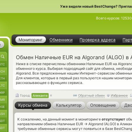
Уже видели новый BestChange? Пригла
Всего курсов:
1253
Мониторинг
Обменники
Проверка адреса
Пар
е
Обмен Наличные EUR на Algorand (ALGO) в 
Ниже в списке перечислены обменники Наличные EUR на Algorand
BTC
обменного курса. Выбирая подходящий сайт для обмена, необход
BCH
Algorand. Все предложенные нашим Интернет-сервисом обменные
Для клиентов, которые в первый раз пользуются нашим монитор
ETH
рассказывающее о функциях сервиса.
LTC
XRP
Город:
Аликанте
Обратный обмен
Избранное
XMR
Курсы обмена
Калькулятор
Оповещение
Дво
OGE
ASH
К сожалению, на данный момент в мониторинге
отсутствуют
обм
SDT
→
направлением обмена Наличные EUR
Algorand (ALGO) в Аликан
SDT
требуемые обменные сервисы могут появиться в базе BestChang