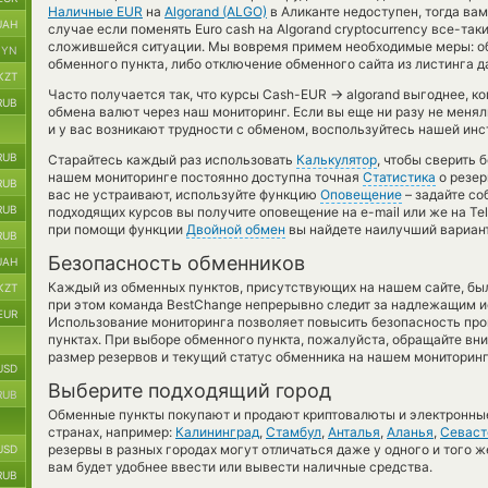
Наличные EUR
на
Algorand (ALGO)
в Аликанте недоступен, тогда ва
UAH
случае если поменять Euro cash на Algorand cryptocurrency все-так
сложившейся ситуации. Мы вовремя примем необходимые меры: о
BYN
обменного пункта, либо отключение обменного сайта из листинга 
KZT
→
Часто получается так, что курсы Cash-EUR
algorand выгоднее, ко
RUB
обмена валют через наш мониторинг. Если вы еще ни разу не меня
и у вас возникают трудности с обменом, воспользуйтесь нашей инс
RUB
Старайтесь каждый раз использовать
Калькулятор
, чтобы сверить
нашем мониторинге постоянно доступна точная
Статистика
о резер
RUB
вас не устраивают, используйте функцию
Оповещение
– задайте со
RUB
подходящих курсов вы получите оповещение на e-mail или же на Te
при помощи функции
Двойной обмен
вы найдете наилучший вариант
RUB
Безопасность обменников
UAH
Каждый из обменных пунктов, присутствующих на нашем сайте, бы
KZT
при этом команда BestChange непрерывно следит за надлежащим и
EUR
Использование мониторинга позволяет повысить безопасность пр
пунктах. При выборе обменного пункта, пожалуйста, обращайте вн
размер резервов и текущий статус обменника на нашем мониторинг
USD
Выберите подходящий город
RUB
Обменные пункты покупают и продают криптовалюты и электронные
странах, например:
Калининград
,
Стамбул
,
Анталья
,
Аланья
,
Севаст
резервы в разных городах могут отличаться даже у одного и того ж
USD
вам будет удобнее ввести или вывести наличные средства.
RUB