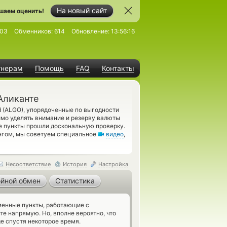
На новый сайт
шаем оценить!
003
Обменников:
614
Обновление:
13:56:16
тнерам
Помощь
FAQ
Контакты
Аликанте
 (ALGO), упорядоченные по выгодности
имо уделять внимание и резерву валюты
 пункты прошли доскональную проверку.
ингом, мы советуем специальное
видео
,
Несоответствие
История
Настройка
йной обмен
Статистика
енные пункты, работающие с
те напрямую. Но, вполне вероятно, что
e спустя некоторое время.