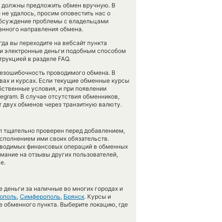
м должны предложить обмен вручную. В
и не удалось, просим оповестить нас о
бсуждение проблемы с владельцами
данного направления обмена.
гда вы переходите на вебсайт пункта
ли электронные деньги подобным способом
трукцией в разделе FAQ.
 безошибочность проводимого обмена. В
вах и курсах. Если текущие обменные курсы
бственные условия, и при появлении
legram. В случае отсутствия обменников,
 двух обменов через транзитную валюту.
л тщательно проверен перед добавлением,
сполнением ими своих обязательств.
оводимых финансовых операций в обменных
имание на отзывы других пользователей,
е.
 деньги за наличные во многих городах и
ополь
,
Симферополь
,
Брянск
. Курсы и
е обменного пункта. Выберите локацию, где