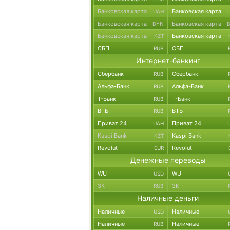
Банковская карта
Банковская карта
UAH
Банковская карта
Банковская карта
BYN
Банковская карта
Банковская карта
KZT
СБП
СБП
RUB
Интернет-банкинг
Сбербанк
Сбербанк
RUB
Альфа-Банк
Альфа-Банк
RUB
Т-Банк
Т-Банк
RUB
ВТБ
ВТБ
RUB
Приват 24
Приват 24
UAH
Kaspi Bank
Kaspi Bank
KZT
Revolut
Revolut
EUR
Денежные переводы
WU
WU
USD
ЗК
ЗК
RUB
Наличные деньги
Наличные
Наличные
USD
Наличные
Наличные
RUB