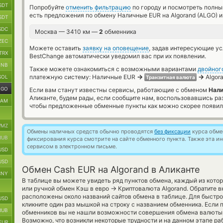
SDT
Попробуйте
отменить фильтрацию
по городу и посмотреть полны
есть предложения по обмену Наличные EUR на Algorand (ALGO) и
SDT
SDC
Москва — 3410 км —
2
обменника
ZEC
Можете оставить
заявку на оповещение
, задав интересующие у
TRX
BestChange автоматически уведомил вас при их появлении.
BNB
Также можете ознакомиться с возможными вариантами
двойног
→
→
платежную систему: Наличные EUR
Algora
SOL
Транзитная валюта
LGO
Если вам станут известны сервисы, работающие с обменом
Нали
Аликанте, будем рады, если сообщите нам, воспользовавшись ра
RAM
чтобы предложенные обменные пункты как можно скорее появили
MZ
Обмены наличных средств обычно проводятся
без фиксации
курса обмен
RUB
фиксирования курса смотрите на сайте обменного пункта. Также эта 
сервисом в электронном письме.
USD
USD
Обмен Cash EUR на Algorand в Аликанте
CNY
В таблице вы можете увидеть ряд пунктов обмена, каждый из кото
→
или ручной обмен Кэш в евро
Криптовалюта Algorand. Обратите в
расположены около названий сайтов обмена в таблице. Для быстро
USD
кликните один раз мышкой на строку с названием обменника. Если п
RUB
обменников вы не нашли возможности совершения обмена валюты, 
Возможно, что возникли некоторые трудности и на данном этапе р
EUR