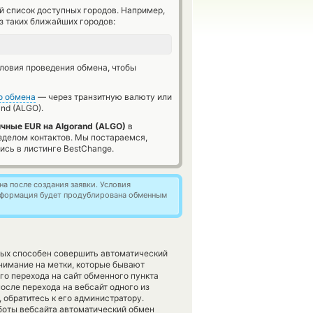
й список доступных городов. Например,
з таких ближайших городов:
словия проведения обмена, чтобы
о обмена
— через транзитную валюту или
nd (ALGO).
чные EUR на Algorand (ALGO)
в
зделом контактов. Мы постараемся,
сь в листинге BestChange.
а после создания заявки. Условия
информация будет продублирована обменным
рых способен совершить автоматический
нимание на метки, которые бывают
го перехода на сайт обменного пункта
осле перехода на вебсайт одного из
обратитесь к его администратору.
аботы вебсайта автоматический обмен