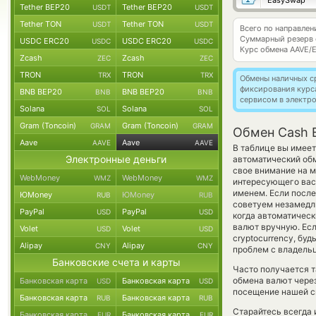
EasySwap
Tether BEP20
Tether BEP20
USDT
USDT
Tether TON
Tether TON
USDT
USDT
Всего по направле
Суммарный резерв
USDC ERC20
USDC ERC20
USDC
USDC
Курс обмена
AAVE/
Zcash
Zcash
ZEC
ZEC
TRON
TRON
TRX
TRX
Обмены наличных с
фиксирования курс
BNB BEP20
BNB BEP20
BNB
BNB
сервисом в электр
Solana
Solana
SOL
SOL
Gram (Toncoin)
Gram (Toncoin)
GRAM
GRAM
Обмен Cash 
Aave
Aave
AAVE
AAVE
В таблице вы имеет
Электронные деньги
автоматический об
свое внимание на м
WebMoney
WebMoney
WMZ
WMZ
интересующего вас 
именем. Если после
ЮMoney
ЮMoney
RUB
RUB
советуем незамедли
PayPal
PayPal
USD
USD
когда автоматичес
валют вручную. Есл
Volet
Volet
USD
USD
cryptocurrency, бу
Alipay
Alipay
CNY
CNY
проблем с владельц
Банковские счета и карты
Часто получается т
обмена валют через
Банковская карта
Банковская карта
USD
USD
посещение нашей си
Банковская карта
Банковская карта
RUB
RUB
Старайтесь всегда
Банковская карта
Банковская карта
EUR
EUR