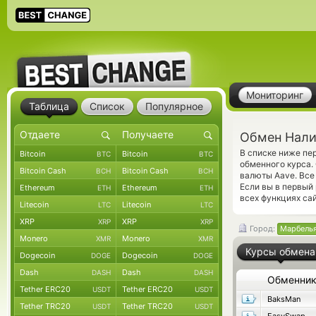
Мониторинг
Таблица
Список
Популярное
Обмен Нали
В списке ниже пе
Bitcoin
Bitcoin
BTC
BTC
обменного курса.
Bitcoin Cash
Bitcoin Cash
BCH
BCH
валюты Aave. Все
Если вы в первый
Ethereum
Ethereum
ETH
ETH
всех функциях сай
Litecoin
Litecoin
LTC
LTC
XRP
XRP
XRP
XRP
Город:
Марбель
Monero
Monero
XMR
XMR
Курсы обмена
Dogecoin
Dogecoin
DOGE
DOGE
Dash
Dash
DASH
DASH
Обменни
Tether ERC20
Tether ERC20
USDT
USDT
BaksMan
Tether TRC20
Tether TRC20
USDT
USDT