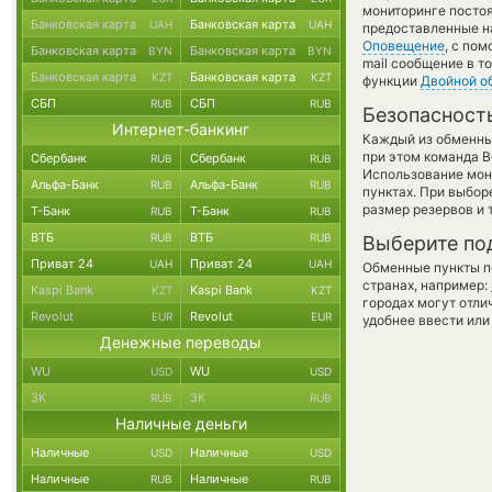
мониторинге посто
Банковская карта
Банковская карта
UAH
UAH
предоставленные н
Оповещение
, с по
Банковская карта
Банковская карта
BYN
BYN
mail сообщение в т
Банковская карта
Банковская карта
KZT
KZT
функции
Двойной о
СБП
СБП
RUB
RUB
Безопасност
Интернет-банкинг
Каждый из обменны
при этом команда 
Сбербанк
Сбербанк
RUB
RUB
Использование мон
Альфа-Банк
Альфа-Банк
RUB
RUB
пунктах. При выбор
размер резервов и 
Т-Банк
Т-Банк
RUB
RUB
ВТБ
ВТБ
RUB
RUB
Выберите по
Приват 24
Приват 24
UAH
UAH
Обменные пункты по
странах, например:
Kaspi Bank
Kaspi Bank
KZT
KZT
городах могут отли
Revolut
Revolut
EUR
EUR
удобнее ввести или
Денежные переводы
WU
WU
USD
USD
ЗК
ЗК
RUB
RUB
Наличные деньги
Наличные
Наличные
USD
USD
Наличные
Наличные
RUB
RUB