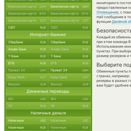
мониторинге посто
Банковская карта
Банковская карта
UAH
UAH
предоставленные н
Оповещение
, с по
Банковская карта
Банковская карта
BYN
BYN
mail сообщение в т
Банковская карта
Банковская карта
KZT
KZT
функции
Двойной о
СБП
СБП
RUB
RUB
Безопасност
Интернет-банкинг
Каждый из обменны
при этом команда 
Сбербанк
Сбербанк
RUB
RUB
Использование мон
Альфа-Банк
Альфа-Банк
RUB
RUB
пунктах. При выбор
размер резервов и 
Т-Банк
Т-Банк
RUB
RUB
ВТБ
ВТБ
RUB
RUB
Выберите по
Приват 24
Приват 24
UAH
UAH
Обменные пункты по
странах, например:
Kaspi Bank
Kaspi Bank
KZT
KZT
резервы в разных г
Revolut
Revolut
EUR
EUR
вам будет удобнее 
Денежные переводы
WU
WU
USD
USD
ЗК
ЗК
RUB
RUB
Наличные деньги
Наличные
Наличные
USD
USD
Наличные
Наличные
RUB
RUB