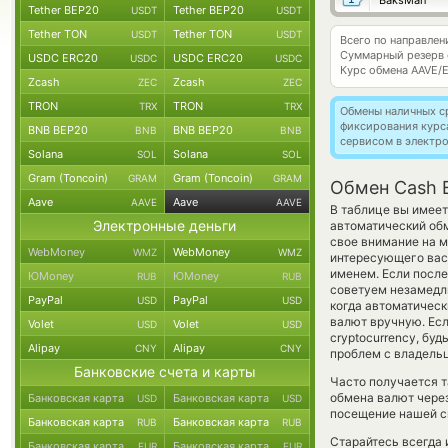
BaksMan
Tether BEP20
Tether BEP20
USDT
USDT
Tether TON
Tether TON
USDT
USDT
Всего по направле
Суммарный резерв
USDC ERC20
USDC ERC20
USDC
USDC
Курс обмена
AAVE/
Zcash
Zcash
ZEC
ZEC
TRON
TRON
TRX
TRX
Обмены наличных с
фиксирования курс
BNB BEP20
BNB BEP20
BNB
BNB
сервисом в электр
Solana
Solana
SOL
SOL
Gram (Toncoin)
Gram (Toncoin)
GRAM
GRAM
Обмен Cash E
Aave
Aave
AAVE
AAVE
В таблице вы имеет
Электронные деньги
автоматический об
свое внимание на м
WebMoney
WebMoney
WMZ
WMZ
интересующего вас 
именем. Если после
ЮMoney
ЮMoney
RUB
RUB
советуем незамедли
PayPal
PayPal
USD
USD
когда автоматичес
валют вручную. Есл
Volet
Volet
USD
USD
cryptocurrency, бу
Alipay
Alipay
CNY
CNY
проблем с владельц
Банковские счета и карты
Часто получается т
обмена валют через
Банковская карта
Банковская карта
USD
USD
посещение нашей си
Банковская карта
Банковская карта
RUB
RUB
Старайтесь всегда
Банковская карта
Банковская карта
EUR
EUR