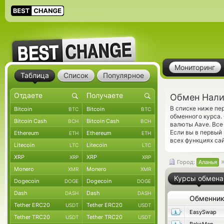
Мониторинг
Таблица
Список
Популярное
Обмен Нали
В списке ниже пе
Bitcoin
Bitcoin
BTC
BTC
обменного курса.
Bitcoin Cash
Bitcoin Cash
BCH
BCH
валюты Aave. Все
Если вы в первый
Ethereum
Ethereum
ETH
ETH
всех функциях сай
Litecoin
Litecoin
LTC
LTC
XRP
XRP
XRP
XRP
Город:
Аланья
Monero
Monero
XMR
XMR
Курсы обмена
Dogecoin
Dogecoin
DOGE
DOGE
Dash
Dash
DASH
DASH
Обменни
Tether ERC20
Tether ERC20
USDT
USDT
EasySwap
Tether TRC20
Tether TRC20
USDT
USDT