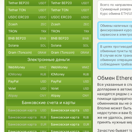
Tether BEP20
Tether BEP20
USDT
USDT
Всего по направлен
Суммарный резерв
Tether TON
Tether TON
USDT
USDT
Курс обмена
ETH/U
USDC ERC20
USDC ERC20
USDC
USDC
Zcash
Zcash
ZEC
ZEC
Обмены наличных с
фиксирования курс
TRON
TRON
TRX
TRX
сервисом в электр
BNB BEP20
BNB BEP20
BNB
BNB
Solana
Solana
SOL
SOL
В целях противоде
обменные пункты п
Gram (Toncoin)
Gram (Toncoin)
GRAM
GRAM
В случае если тра
Электронные деньги
обменную операци
соблюдения требов
WebMoney
WebMoney
WMZ
WMZ
ЮMoney
ЮMoney
RUB
RUB
Обмен Ether
PayPal
PayPal
USD
USD
Все указанные в с
Volet
Volet
USD
USD
долларами в автома
находятся рядом с 
Alipay
Alipay
CNY
CNY
помощи однократног
Банковские счета и карты
обменников вы не о
Вполне может быть,
Банковская карта
Банковская карта
USD
USD
недоступен и вам б
Банковская карта
Банковская карта
же не удалось, рек
RUB
RUB
принять нужные мер
Банковская карта
Банковская карта
EUR
EUR
Зачастую бывает т
Банковская карта
Банковская карта
UAH
UAH