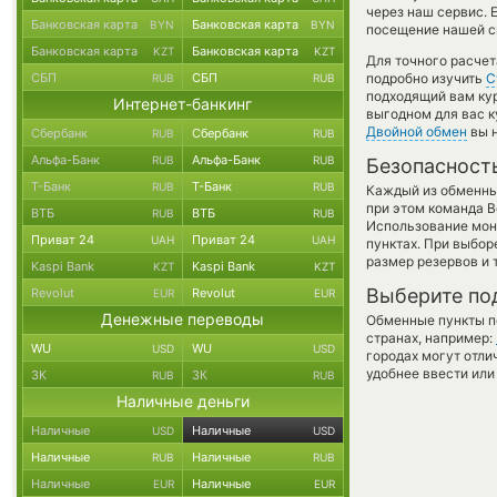
через наш сервис. 
Банковская карта
Банковская карта
BYN
BYN
посещение нашей си
Банковская карта
Банковская карта
KZT
KZT
Для точного расчет
СБП
СБП
подробно изучить
С
RUB
RUB
подходящий вам кур
Интернет-банкинг
выгодном для вас к
Двойной обмен
вы н
Сбербанк
Сбербанк
RUB
RUB
Альфа-Банк
Альфа-Банк
RUB
RUB
Безопасност
Т-Банк
Т-Банк
RUB
RUB
Каждый из обменны
при этом команда 
ВТБ
ВТБ
RUB
RUB
Использование мон
Приват 24
Приват 24
UAH
UAH
пунктах. При выбор
размер резервов и 
Kaspi Bank
Kaspi Bank
KZT
KZT
Выберите по
Revolut
Revolut
EUR
EUR
Денежные переводы
Обменные пункты по
странах, например:
WU
WU
USD
USD
городах могут отли
удобнее ввести или
ЗК
ЗК
RUB
RUB
Наличные деньги
Наличные
Наличные
USD
USD
Наличные
Наличные
RUB
RUB
Наличные
Наличные
EUR
EUR