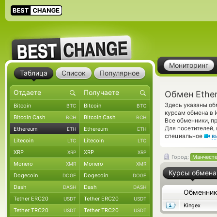
Мониторинг
Таблица
Список
Популярное
Обмен Ethe
Здесь указаны об
Bitcoin
Bitcoin
BTC
BTC
курсам обмена в 
Bitcoin Cash
Bitcoin Cash
BCH
BCH
Все обменники, п
Для посетителей,
Ethereum
Ethereum
ETH
ETH
специальное
в
Litecoin
Litecoin
LTC
LTC
XRP
XRP
XRP
XRP
Город:
Манчест
Monero
Monero
XMR
XMR
Курсы обмена
Dogecoin
Dogecoin
DOGE
DOGE
Dash
Dash
DASH
DASH
Обменни
Tether ERC20
Tether ERC20
USDT
USDT
Kingex
Tether TRC20
Tether TRC20
USDT
USDT