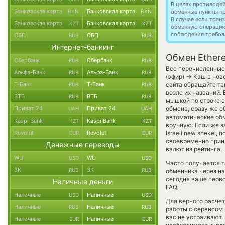
В целях противоде
Банковская карта
Банковская карта
BYN
BYN
обменные пункты п
В случае если тра
Банковская карта
Банковская карта
KZT
KZT
обменную операци
соблюдения требов
СБП
СБП
RUB
RUB
Интернет-банкинг
Обмен Ethere
Сбербанк
Сбербанк
RUB
RUB
Все перечисленные
Альфа-Банк
Альфа-Банк
RUB
RUB
→
(эфир)
Кэш в нов
Т-Банк
Т-Банк
сайта обращайте та
RUB
RUB
возле их названий.
ВТБ
ВТБ
RUB
RUB
мышкой по строке с
Приват 24
Приват 24
обмена, сразу же о
UAH
UAH
автоматические о
Kaspi Bank
Kaspi Bank
KZT
KZT
вручную. Если же за
Revolut
Revolut
Israeli new shekel
EUR
EUR
своевременно прин
Денежные переводы
валют из рейтинга.
WU
WU
USD
USD
Часто получается т
ЗК
ЗК
RUB
RUB
обменника через на
сегодня ваше перво
Наличные деньги
FAQ.
Наличные
Наличные
USD
USD
Для верного расчет
Наличные
Наличные
RUB
RUB
работы с сервисом 
вас не устраивают,
Наличные
Наличные
EUR
EUR