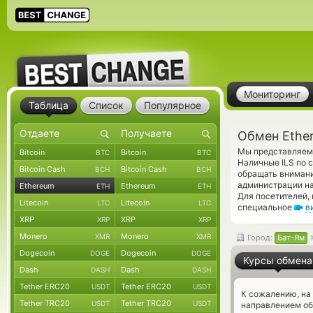
Мониторинг
Таблица
Список
Популярное
Обмен Ether
Мы представляем 
Bitcoin
Bitcoin
BTC
BTC
Наличные ILS по 
Bitcoin Cash
Bitcoin Cash
BCH
BCH
обращать внимани
администрации на
Ethereum
Ethereum
ETH
ETH
Для посетителей,
Litecoin
Litecoin
LTC
LTC
специальное
в
XRP
XRP
XRP
XRP
Monero
Monero
XMR
XMR
Город:
Бат-Ям
Dogecoin
Dogecoin
DOGE
DOGE
Курсы обмена
Dash
Dash
DASH
DASH
Tether ERC20
Tether ERC20
USDT
USDT
К сожалению, на
Tether TRC20
Tether TRC20
USDT
USDT
направлением об