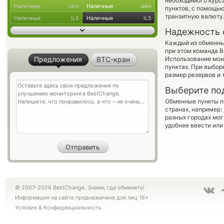
необходимого курса
Наличные
Наличные
UAH
UAH
пунктов, с помощь
транзитную валюту
Наличные
Наличные
ILS
ILS
Надежность 
Каждый из обменны
при этом команда 
Предложения
BTC-кран
Использование мон
пунктах. При выбор
размер резервов и 
Выберите по
Обменные пункты по
странах, например:
разных городах мог
удобнее ввести или
© 2007-2026 BestChange. Знаем, где обменять!
Информация на сайте предназначена для лиц 18+
Условия
&
Конфиденциальность