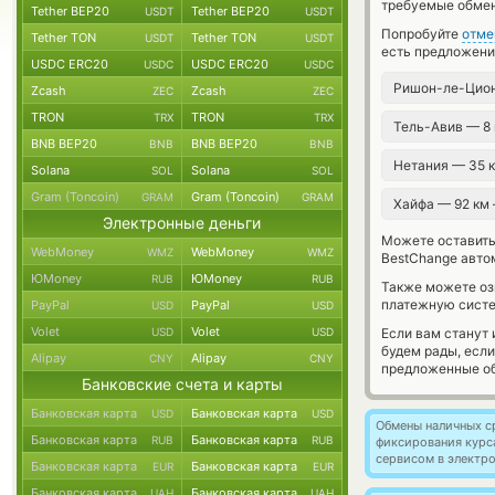
требуемые обмен
Tether BEP20
Tether BEP20
USDT
USDT
Попробуйте
отме
Tether TON
Tether TON
USDT
USDT
есть предложения
USDC ERC20
USDC ERC20
USDC
USDC
Ришон-ле-Цио
Zcash
Zcash
ZEC
ZEC
TRON
TRON
TRX
TRX
Тель-Авив — 8
BNB BEP20
BNB BEP20
BNB
BNB
Нетания — 35 
Solana
Solana
SOL
SOL
Gram (Toncoin)
Gram (Toncoin)
GRAM
GRAM
Хайфа — 92 км
Электронные деньги
Можете оставит
WebMoney
WebMoney
WMZ
WMZ
BestChange авто
ЮMoney
ЮMoney
RUB
RUB
Также можете о
платежную систе
PayPal
PayPal
USD
USD
Volet
Volet
USD
USD
Если вам станут
будем рады, есл
Alipay
Alipay
CNY
CNY
предложенные об
Банковские счета и карты
Банковская карта
Банковская карта
USD
USD
Обмены наличных с
Банковская карта
Банковская карта
RUB
RUB
фиксирования курс
сервисом в электр
Банковская карта
Банковская карта
EUR
EUR
Банковская карта
Банковская карта
UAH
UAH