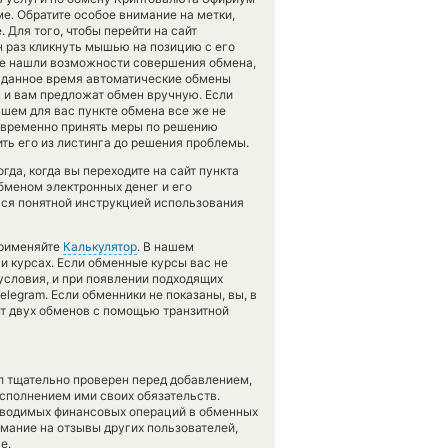
е. Обратите особое внимание на метки,
Для того, чтобы перейти на сайт
н раз кликнуть мышью на позицию с его
 не нашли возможности совершения обмена,
 в данное время автоматические обмены
и вам предложат обмен вручную. Если
авшем для вас пункте обмена все же не
оевременно принять меры по решению
ть его из листинга до решения проблемы.
да, когда вы переходите на сайт пункта
обменом электронных денег и его
ься понятной инструкцией использования
применяйте
Калькулятор
. В нашем
 и курсах. Если обменные курсы вас не
 условия, и при появлении подходящих
legram. Если обменники не показаны, вы, в
нт двух обменов с помощью транзитной
л тщательно проверен перед добавлением,
сполнением ими своих обязательств.
оводимых финансовых операций в обменных
имание на отзывы других пользователей,
е.