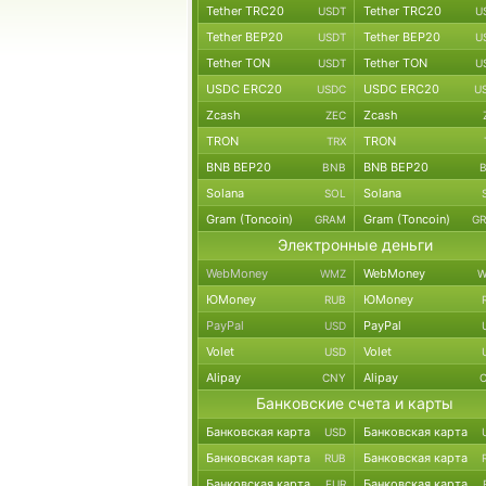
Tether TRC20
Tether TRC20
USDT
U
Tether BEP20
Tether BEP20
USDT
U
Tether TON
Tether TON
USDT
U
USDC ERC20
USDC ERC20
USDC
U
Zcash
Zcash
ZEC
TRON
TRON
TRX
BNB BEP20
BNB BEP20
BNB
Solana
Solana
SOL
Gram (Toncoin)
Gram (Toncoin)
GRAM
G
Электронные деньги
WebMoney
WebMoney
WMZ
W
ЮMoney
ЮMoney
RUB
PayPal
PayPal
USD
Volet
Volet
USD
Alipay
Alipay
CNY
Банковские счета и карты
Банковская карта
Банковская карта
USD
Банковская карта
Банковская карта
RUB
Банковская карта
Банковская карта
EUR