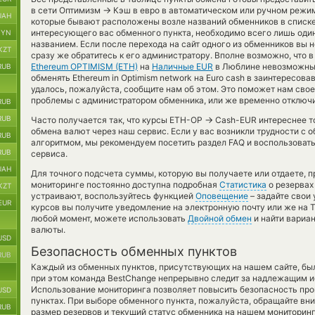
→
в сети Оптимизм
Кэш в евро в автоматическом или ручном режим
UAH
которые бывают расположены возле названий обменников в списке. 
интересующего вас обменного пункта, необходимо всего лишь оди
BYN
названием. Если после перехода на сайт одного из обменников вы
KZT
сразу же обратитесь к его администратору. Вполне возможно, что
Ethereum OPTIMISM (ETH)
на
Наличные EUR
в Люблине невозможны 
RUB
обменять Ethereum in Optimism network на Euro cash в заинтересов
удалось, пожалуйста, сообщите нам об этом. Это поможет нам св
проблемы с администратором обменника, или же временно отключи
RUB
RUB
→
Часто получается так, что курсы ETH-OP
Cash-EUR интереснее тог
обмена валют через наш сервис. Если у вас возникли трудности с 
RUB
алгоритмом, мы рекомендуем посетить раздел FAQ и воспользоват
RUB
сервиса.
UAH
Для точного подсчета суммы, которую вы получаете или отдаете, 
мониторинге постоянно доступна подробная
Статистика
о резервах
KZT
устраивают, воспользуйтесь функцией
Оповещение
– задайте свои
EUR
курсов вы получите уведомление на электронную почту или же на Te
любой момент, можете использовать
Двойной обмен
и найти вариа
валюты.
USD
Безопасность обменных пунктов
RUB
Каждый из обменных пунктов, присутствующих на нашем сайте, бы
при этом команда BestChange непрерывно следит за надлежащим и
Использование мониторинга позволяет повысить безопасность пр
USD
пунктах. При выборе обменного пункта, пожалуйста, обращайте вн
RUB
размер резервов и текущий статус обменника на нашем мониторинг