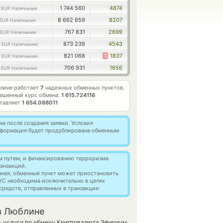
7
1 744 560
4874
EUR Наличными
8 662 659
8207
EUR Наличными
767 831
2699
EUR Наличными
8
873 239
4543
EUR Наличными
2
821 068
1
1837
EUR Наличными
2
706 931
1656
EUR Наличными
лине работает
7
надежных обменных пунктов.
ешенный курс обмена:
1 615.724116
ставляет
1 654.088011
а после создания заявки. Условия
информация будет продублирована обменным
м путем, и финансированию терроризма
анзакций.
нная, обменный пункт может приостановить
YC необходима исключительно в целях
редств, отправленных в транзакции.
в Люблине
ь услуги по обмену Криптовалюта Эфириум