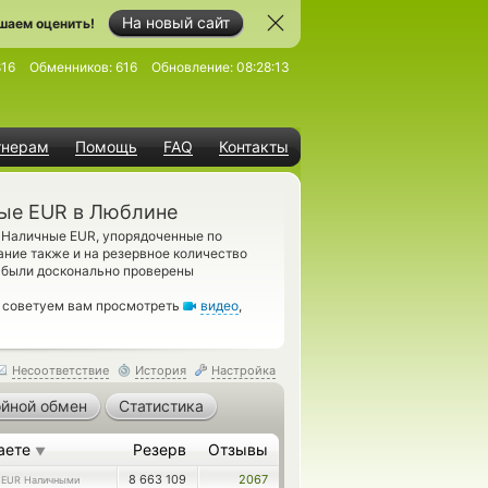
На новый сайт
шаем оценить!
816
Обменников:
616
Обновление:
08:28:13
тнерам
Помощь
FAQ
Контакты
ные EUR в Люблине
Наличные EUR, упорядоченные по
ание также и на резервное количество
, были досконально проверены
, советуем вам просмотреть
видео
,
Несоответствие
История
Настройка
йной обмен
Статистика
аете
Резерв
Отзывы
▼
5
8 663 109
2067
EUR Наличными