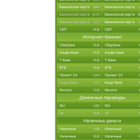
Банковская карта
Банковская карта
UAH
Банковская карта
Банковская карта
BYN
Банковская карта
Банковская карта
KZT
СБП
СБП
RUB
Интернет-банкинг
Сбербанк
Сбербанк
RUB
Альфа-Банк
Альфа-Банк
RUB
Т-Банк
Т-Банк
RUB
ВТБ
ВТБ
RUB
Приват 24
Приват 24
UAH
Kaspi Bank
Kaspi Bank
KZT
Revolut
Revolut
EUR
Денежные переводы
WU
WU
USD
ЗК
ЗК
RUB
Наличные деньги
Наличные
Наличные
USD
Наличные
Наличные
RUB