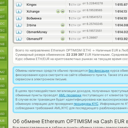
SDT
от 5.22840278
Kingex
1
1 615.6
ETH OP
SDT
от 6.19528565
Xchange
1
1 614.13
ETH OP
SDT
от 6.19541572
Вобменка
1
1 614.10
ETH OP
SDC
от 6.25743245
2rbina
1
1 614.0
ETH OP
ZEC
от 6.19572551
ObmenMoney
1
1 614.0
ETH OP
TRX
от 5.26667
ObmenoFF
1
1 613.9
ETH OP
BNB
Всего по направлению Ethereum OPTIMISM (ETH)
Наличные EUR в Люб
→
SOL
Суммарный резерв обменников:
22 239 397
EUR Наличными.
Средневзв
RAM
Курс обмена
ETH/EUR
на криптовалютных рынках на текущее время со
Обмены наличных средств обычно проводятся
без фиксации
курса обмен
MZ
фиксирования курса смотрите на сайте обменного пункта. Также эта 
RUB
сервисом в электронном письме.
USD
В целях противодействия легализации доходов, полученных преступны
USD
обменные пункты проводят
AML-проверки
поступающих от клиентов тр
В случае если транзакция будет идентифицирована как высокорискова
CNY
обменную операцию для проведения
процедуры KYC
. Информация по K
соблюдения требований AML/KYC для последующего разблокирования с
USD
Об обмене Ethereum OPTIMISM на Cash EUR 
RUB
Все представленные в таблице пункты обмена готовы предоставит
EUR