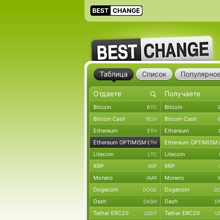
Таблица
Список
Популярно
Bitcoin
Bitcoin
BTC
Bitcoin Cash
Bitcoin Cash
BCH
Ethereum
Ethereum
ETH
Ethereum OPTIMISM
Ethereum OPTIMISM
ETH
Litecoin
Litecoin
LTC
XRP
XRP
XRP
Monero
Monero
XMR
Dogecoin
Dogecoin
DOGE
D
Dash
Dash
DASH
D
Tether ERC20
Tether ERC20
USDT
U