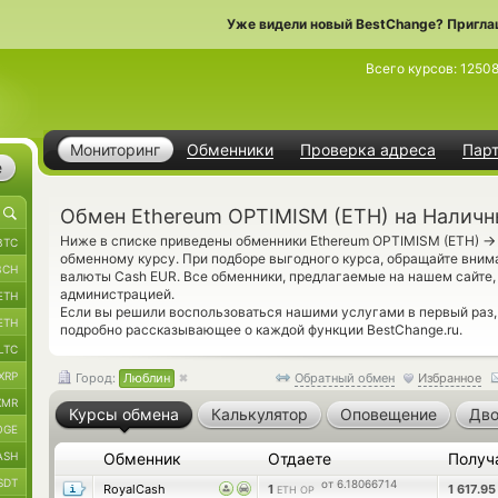
Уже видели новый BestChange? Пригла
Всего курсов:
1250
Мониторинг
Обменники
Проверка адреса
Пар
е
Обмен Ethereum OPTIMISM (ETH) на Налич
→
Ниже в списке приведены обменники Ethereum OPTIMISM (ETH)
BTC
обменному курсу. При подборе выгодного курса, обращайте вним
BCH
валюты Cash EUR. Все обменники, предлагаемые на нашем сайте
администрацией.
ETH
Если вы решили воспользоваться нашими услугами в первый раз
ETH
подробно рассказывающее о каждой функции BestChange.ru.
LTC
XRP
Город:
Люблин
Обратный обмен
Избранное
XMR
Курсы обмена
Калькулятор
Оповещение
Дво
OGE
ASH
Обменник
Отдаете
Получ
SDT
от 6.18066714
RoyalCash
1
1 617.9
ETH OP