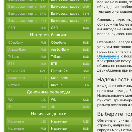
все же не вышло, 
Банковская карта
Банковская карта
обсуждение проблем
UAH
UAH
текущего направле
Банковская карта
Банковская карта
BYN
BYN
Спешим уведомить,
Банковская карта
Банковская карта
KZT
KZT
обнаружить более 
СБП
СБП
RUB
RUB
вы никогда не меня
воспользуйтесь наш
Интернет-банкинг
Старайтесь всегда
Сбербанк
Сбербанк
RUB
RUB
услугам постоянно
Альфа-Банк
Альфа-Банк
RUB
RUB
представленные на
Оповещение
, с по
Т-Банк
Т-Банк
RUB
RUB
электронную почту 
ВТБ
ВТБ
RUB
RUB
обмена не показаны
двух обменов при 
Приват 24
Приват 24
UAH
UAH
Kaspi Bank
Kaspi Bank
KZT
KZT
Надежность 
Revolut
Revolut
EUR
EUR
Каждый из обменны
при этом команда 
Денежные переводы
Использование мон
WU
WU
USD
USD
пунктах. При выбор
размер резервов и 
ЗК
ЗК
RUB
RUB
Выберите по
Наличные деньги
Обменные пункты по
Наличные
Наличные
USD
USD
странах, например:
Наличные
Наличные
RUB
RUB
городах могут отли