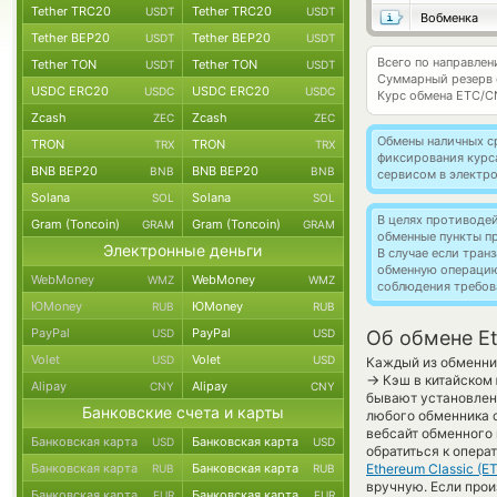
Tether TRC20
Tether TRC20
USDT
USDT
Вобменка
Tether BEP20
Tether BEP20
USDT
USDT
Всего по направлен
Tether TON
Tether TON
USDT
USDT
Суммарный резерв
USDC ERC20
USDC ERC20
USDC
USDC
Курс обмена
ETC/C
Zcash
Zcash
ZEC
ZEC
Обмены наличных с
TRON
TRON
TRX
TRX
фиксирования курс
BNB BEP20
BNB BEP20
BNB
BNB
сервисом в электр
Solana
Solana
SOL
SOL
В целях противоде
Gram (Toncoin)
Gram (Toncoin)
GRAM
GRAM
обменные пункты п
Электронные деньги
В случае если тра
обменную операци
WebMoney
WebMoney
WMZ
WMZ
соблюдения требов
ЮMoney
ЮMoney
RUB
RUB
PayPal
PayPal
USD
USD
Об обмене Et
Volet
Volet
USD
USD
Каждый из обменник
→
Кэш в китайском 
Alipay
Alipay
CNY
CNY
бывают установлены
Банковские счета и карты
любого обменника 
вебсайт обменного
Банковская карта
Банковская карта
USD
USD
обратиться к опера
Банковская карта
Банковская карта
Ethereum Classic (E
RUB
RUB
вручную. Если прои
Банковская карта
Банковская карта
EUR
EUR