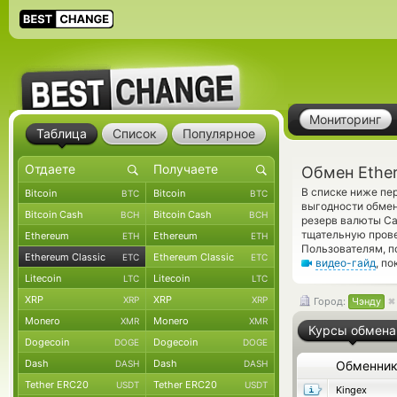
Мониторинг
Таблица
Список
Популярное
Обмен Ether
В списке ниже пе
Bitcoin
Bitcoin
BTC
BTC
выгодности обмен
Bitcoin Cash
Bitcoin Cash
BCH
BCH
резерв валюты Ca
тщательную прове
Ethereum
Ethereum
ETH
ETH
Пользователям, п
Ethereum Classic
Ethereum Classic
ETC
ETC
видео-гайд
, п
Litecoin
Litecoin
LTC
LTC
XRP
XRP
XRP
XRP
Город:
Чэнду
Monero
Monero
XMR
XMR
Курсы обмена
Dogecoin
Dogecoin
DOGE
DOGE
Dash
Dash
DASH
DASH
Обменни
Tether ERC20
Tether ERC20
USDT
USDT
Kingex