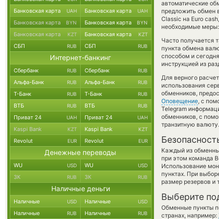
автоматические о
Банковская карта
Банковская карта
предложить обмен в
UAH
UAH
Classic на Euro ca
Банковская карта
Банковская карта
BYN
BYN
необходимые меры:
Банковская карта
Банковская карта
KZT
KZT
Часто получается т
СБП
СБП
RUB
RUB
пункта обмена валю
способом и сегодня
Интернет-банкинг
инструкцией из раз
Сбербанк
Сбербанк
RUB
RUB
Для верного расчет
Альфа-Банк
Альфа-Банк
RUB
RUB
использования серв
обменников, предо
Т-Банк
Т-Банк
RUB
RUB
Оповещение
, с по
ВТБ
ВТБ
RUB
RUB
Telegram информаци
обменников, с пом
Приват 24
Приват 24
UAH
UAH
транзитную валюту
Kaspi Bank
Kaspi Bank
KZT
KZT
Безопасност
Revolut
Revolut
EUR
EUR
Каждый из обменны
Денежные переводы
при этом команда 
WU
WU
USD
USD
Использование мон
пунктах. При выбор
ЗК
ЗК
RUB
RUB
размер резервов и 
Наличные деньги
Выберите по
Наличные
Наличные
USD
USD
Обменные пункты по
Наличные
Наличные
RUB
RUB
странах, например: