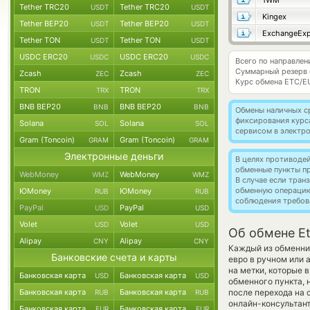
1WM
Tether TRC20
Tether TRC20
USDT
USDT
Kingex
Tether BEP20
Tether BEP20
USDT
USDT
ExchangeExp
Tether TON
Tether TON
USDT
USDT
USDC ERC20
USDC ERC20
USDC
USDC
Всего по направлен
Суммарный резерв
Zcash
Zcash
ZEC
ZEC
Курс обмена
ETC/E
TRON
TRON
TRX
TRX
BNB BEP20
BNB BEP20
BNB
BNB
Обмены наличных с
фиксирования курс
Solana
Solana
SOL
SOL
сервисом в электр
Gram (Toncoin)
Gram (Toncoin)
GRAM
GRAM
Электронные деньги
В целях противоде
обменные пункты п
WebMoney
WebMoney
WMZ
WMZ
В случае если тра
обменную операци
ЮMoney
ЮMoney
RUB
RUB
соблюдения требов
PayPal
PayPal
USD
USD
Volet
Volet
USD
USD
Об обмене Et
Alipay
Alipay
CNY
CNY
Каждый из обменник
Банковские счета и карты
евро в ручном или 
на метки, которые 
Банковская карта
Банковская карта
USD
USD
обменного пункта, 
Банковская карта
Банковская карта
после перехода на 
RUB
RUB
онлайн-консультант
Банковская карта
Банковская карта
EUR
EUR