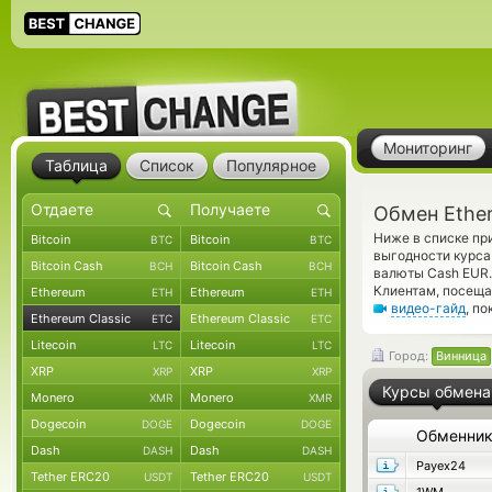
Мониторинг
Таблица
Список
Популярное
Обмен Ether
Ниже в списке пр
Bitcoin
Bitcoin
BTC
BTC
выгодности курса
Bitcoin Cash
Bitcoin Cash
BCH
BCH
валюты Cash EUR.
Клиентам, посеща
Ethereum
Ethereum
ETH
ETH
видео-гайд
, п
Ethereum Classic
Ethereum Classic
ETC
ETC
Litecoin
Litecoin
LTC
LTC
Город:
Винница
XRP
XRP
XRP
XRP
Курсы обмена
Monero
Monero
XMR
XMR
Dogecoin
Dogecoin
DOGE
DOGE
Обменни
Dash
Dash
DASH
DASH
Payex24
Tether ERC20
Tether ERC20
USDT
USDT