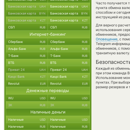
Часто получается т
Банковская карта
Банковская карта
UAH
UAH
пункта обмена валю
способом и сегодня
Банковская карта
Банковская карта
BYN
BYN
инструкцией из раз
Банковская карта
Банковская карта
KZT
KZT
Для верного расчет
СБП
СБП
RUB
RUB
использования серв
Интернет-банкинг
обменников, предо
Оповещение
, с по
Сбербанк
Сбербанк
RUB
RUB
Telegram информаци
обменников, с пом
Альфа-Банк
Альфа-Банк
RUB
RUB
транзитную валюту
Т-Банк
Т-Банк
RUB
RUB
Безопасност
ВТБ
ВТБ
RUB
RUB
Каждый из обменны
Приват 24
Приват 24
UAH
UAH
при этом команда 
Kaspi Bank
Kaspi Bank
KZT
KZT
Использование мон
пунктах. При выбор
Revolut
Revolut
EUR
EUR
размер резервов и 
Денежные переводы
WU
WU
USD
USD
ЗК
ЗК
RUB
RUB
Наличные деньги
Наличные
Наличные
USD
USD
Наличные
Наличные
RUB
RUB