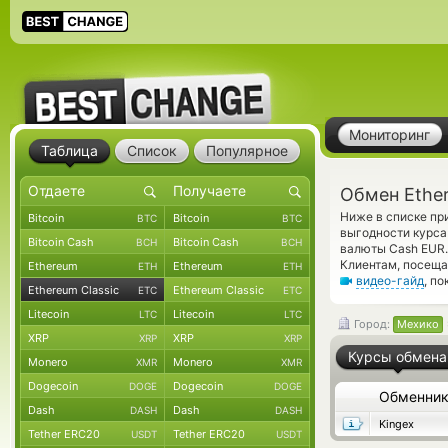
Мониторинг
Таблица
Список
Популярное
Обмен Ether
Ниже в списке пр
Bitcoin
Bitcoin
BTC
BTC
выгодности курса
Bitcoin Cash
Bitcoin Cash
BCH
BCH
валюты Cash EUR.
Клиентам, посеща
Ethereum
Ethereum
ETH
ETH
видео-гайд
, п
Ethereum Classic
Ethereum Classic
ETC
ETC
Litecoin
Litecoin
LTC
LTC
Город:
Мехико
XRP
XRP
XRP
XRP
Курсы обмена
Monero
Monero
XMR
XMR
Dogecoin
Dogecoin
DOGE
DOGE
Обменни
Dash
Dash
DASH
DASH
Kingex
Tether ERC20
Tether ERC20
USDT
USDT