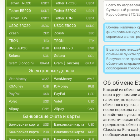
Tether TRC20
Tether TRC20
USDT
USDT
Всего по направлен
Суммарный резерв
Tether BEP20
Tether BEP20
USDT
USDT
Курс обмена
ETC/E
Tether TON
Tether TON
USDT
USDT
USDC ERC20
USDC ERC20
USDC
USDC
Обмены наличных с
фиксирования курс
Zcash
Zcash
ZEC
ZEC
сервисом в электр
TRON
TRON
TRX
TRX
BNB BEP20
BNB BEP20
BNB
BNB
В целях противоде
обменные пункты п
Solana
Solana
SOL
SOL
В случае если тра
Gram (Toncoin)
Gram (Toncoin)
GRAM
GRAM
обменную операци
соблюдения требов
Электронные деньги
WebMoney
WebMoney
WMZ
WMZ
Об обмене Et
ЮMoney
ЮMoney
RUB
RUB
Каждый из обменник
PayPal
PayPal
USD
USD
евро в ручном или 
на метки, которые 
Volet
Volet
USD
USD
обменного пункта, 
Alipay
Alipay
CNY
CNY
после перехода на 
онлайн-консультант
Банковские счета и карты
автоматические о
Банковская карта
Банковская карта
предложить обмен в
USD
USD
Classic на Euro ca
Банковская карта
Банковская карта
RUB
RUB
необходимые меры:
Банковская карта
Банковская карта
EUR
EUR