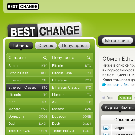
Мониторинг
Таблица
Список
Популярное
Обмен Ether
Ниже в списке пр
Bitcoin
Bitcoin
BTC
BTC
выгодности курса
Bitcoin Cash
Bitcoin Cash
BCH
BCH
валюты Cash EUR.
Клиентам, посеща
Ethereum
Ethereum
ETH
ETH
видео-гайд
, п
Ethereum Classic
Ethereum Classic
ETC
ETC
Litecoin
Litecoin
LTC
LTC
Город:
Анкара
XRP
XRP
XRP
XRP
Курсы обмена
Monero
Monero
XMR
XMR
Dogecoin
Dogecoin
DOGE
DOGE
Обменни
Dash
Dash
DASH
DASH
Kingex
Tether ERC20
Tether ERC20
USDT
USDT