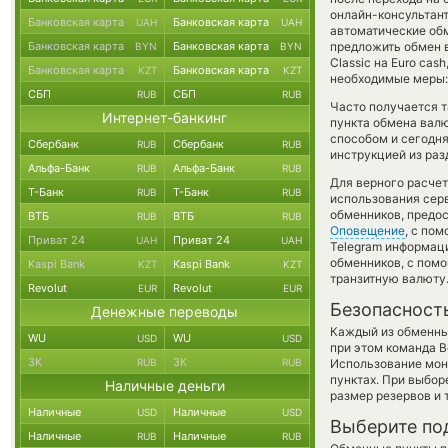
онлайн-консультант
Банковская карта
Банковская карта
UAH
UAH
автоматические о
Банковская карта
Банковская карта
предложить обмен в
BYN
BYN
Classic на Euro ca
Банковская карта
Банковская карта
KZT
KZT
необходимые меры:
СБП
СБП
RUB
RUB
Часто получается т
Интернет-банкинг
пункта обмена валю
способом и сегодня
Сбербанк
Сбербанк
RUB
RUB
инструкцией из раз
Альфа-Банк
Альфа-Банк
RUB
RUB
Для верного расчет
Т-Банк
Т-Банк
RUB
RUB
использования серв
обменников, предо
ВТБ
ВТБ
RUB
RUB
Оповещение
, с по
Приват 24
Приват 24
UAH
UAH
Telegram информаци
обменников, с пом
Kaspi Bank
Kaspi Bank
KZT
KZT
транзитную валюту
Revolut
Revolut
EUR
EUR
Безопасност
Денежные переводы
Каждый из обменны
WU
WU
USD
USD
при этом команда 
ЗК
ЗК
RUB
RUB
Использование мон
пунктах. При выбор
Наличные деньги
размер резервов и 
Наличные
Наличные
USD
USD
Выберите по
Наличные
Наличные
RUB
RUB