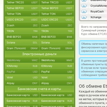
BlaBlaMoney
Tether TRC20
Tether TRC20
USDT
USDT
CrystalMone
Tether BEP20
Tether BEP20
USDT
USDT
RoyalCash
Tether TON
Tether TON
USDT
USDT
Xchange
USDC ERC20
USDC ERC20
USDC
USDC
Zcash
Zcash
ZEC
ZEC
Всего по направлен
Суммарный резерв
TRON
TRON
TRX
TRX
Курс обмена
ETC/E
BNB BEP20
BNB BEP20
BNB
BNB
Solana
Solana
SOL
SOL
Обмены наличных с
фиксирования курс
Gram (Toncoin)
Gram (Toncoin)
GRAM
GRAM
сервисом в электр
Электронные деньги
WebMoney
WebMoney
WMZ
WMZ
В целях противоде
обменные пункты п
ЮMoney
ЮMoney
RUB
RUB
В случае если тра
обменную операци
PayPal
PayPal
USD
USD
соблюдения требов
Volet
Volet
USD
USD
Alipay
Alipay
CNY
CNY
Об обмене Et
Банковские счета и карты
Каждый из обменник
Банковская карта
Банковская карта
евро в ручном или 
USD
USD
на метки, которые 
Банковская карта
Банковская карта
RUB
RUB
обменного пункта, 
Банковская карта
Банковская карта
после перехода на 
EUR
EUR