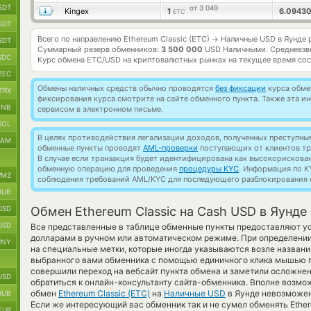
SDT
от 3 049
Kingex
1
6.0943
ETC
SDT
Всего по направлению Ethereum Classic (ETC)
Наличные USD в Яунде 
→
SDT
Суммарный резерв обменников:
3 500 000
USD Наличными.
Средневзв
SDC
Курс обмена
ETC/USD
на криптовалютных рынках на текущее время со
ZEC
Обмены наличных средств обычно проводятся
без фиксации
курса обмен
TRX
фиксирования курса смотрите на сайте обменного пункта. Также эта 
BNB
сервисом в электронном письме.
SOL
В целях противодействия легализации доходов, полученных преступны
RAM
обменные пункты проводят
AML-проверки
поступающих от клиентов тр
В случае если транзакция будет идентифицирована как высокорискова
обменную операцию для проведения
процедуры KYC
. Информация по K
MZ
соблюдения требований AML/KYC для последующего разблокирования с
RUB
USD
Обмен Ethereum Classic на Cash USD в Яунде
USD
Все представленные в таблице обменные пункты предоставляют у
долларами в ручном или автоматическом режиме. При определении
CNY
на специальные метки, которые иногда указываются возле названи
выбранного вами обменника с помощью единичного клика мышью по
совершили переход на вебсайт пункта обмена и заметили осложне
USD
обратиться к онлайн-консультанту сайта-обменника. Вполне возмо
обмен
Ethereum Classic (ETC)
на
Наличные USD
в Яунде невозможен
RUB
Если же интересующий вас обменник так и не сумел обменять Ethere
EUR