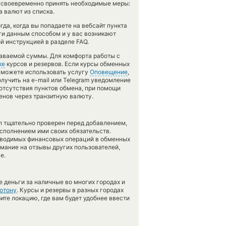
 своевременно принять необходимые меры:
 валют из списка.
да, когда вы попадаете на вебсайт пункта
ги данным способом и у вас возникают
й инструкцией в разделе FAQ.
даваемой суммы. Для комфорта работы с
ке
курсов и резервов. Если курсы обменных
ы можете использовать услугу
Оповещение
,
лучить на e-mail или Telegram уведомление
 отсутствия пунктов обмена, при помощи
енов через транзитную валюту.
л тщательно проверен перед добавлением,
сполнением ими своих обязательств.
оводимых финансовых операций в обменных
имание на отзывы других пользователей,
е.
 деньги за наличные во многих городах и
отону
. Курсы и резервы в разных городах
ите локацию, где вам будет удобнее ввести