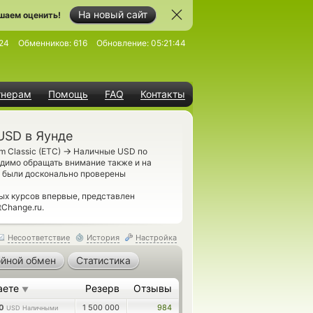
На новый сайт
шаем оценить!
24
Обменников:
616
Обновление:
05:21:44
тнерам
Помощь
FAQ
Контакты
USD в Яунде
→
m Classic (ETC)
Наличные USD по
димо обращать внимание также и на
, были досконально проверены
х курсов впервые, представлен
Change.ru.
Несоответствие
История
Настройка
йной обмен
Статистика
аете
Резерв
Отзывы
▼
00
1 500 000
984
USD Наличными