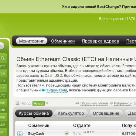
Уже видели новый BestChange? Пригла
Всего курсов:
11370
Мониторинг
Обменники
Проверка адреса
Пар
е
Обмен Ethereum Classic (ETC) на Наличные 
Здесь указаны пункты обмена, где вы можете обменивать Ethereu
BTC
выгодным курсам обмена. Выбирая подходящий обменник, необхо
BCH
резерв валюты Cash USD. Все обменники, предлагаемые на сайте
представителями администрации.
ETH
Пользователям, посещающим нашу систему мониторинга валютны
ETC
специальный
видео-гайд
, показывающий функции сервиса Best
LTC
XRP
Город:
Яунде
Обратный обмен
Избранное
XMR
Курсы обмена
Калькулятор
Оповещение
Дво
OGE
ASH
Обменник
Отдаете
Получ
SDT
от 8 121
EezyCash
1
6.1570
ETC