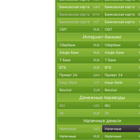
Банковская карта
Банковская карта
UAH
Банковская карта
Банковская карта
BYN
Банковская карта
Банковская карта
KZT
СБП
СБП
RUB
Интернет-банкинг
Сбербанк
Сбербанк
RUB
Альфа-Банк
Альфа-Банк
RUB
Т-Банк
Т-Банк
RUB
ВТБ
ВТБ
RUB
Приват 24
Приват 24
UAH
Kaspi Bank
Kaspi Bank
KZT
Revolut
Revolut
EUR
Денежные переводы
WU
WU
USD
ЗК
ЗК
RUB
Наличные деньги
Наличные
Наличные
USD
Наличные
Наличные
RUB