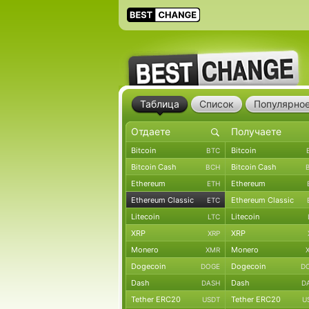
Таблица
Список
Популярно
Bitcoin
Bitcoin
BTC
Bitcoin Cash
Bitcoin Cash
BCH
Ethereum
Ethereum
ETH
Ethereum Classic
Ethereum Classic
ETC
Litecoin
Litecoin
LTC
XRP
XRP
XRP
Monero
Monero
XMR
Dogecoin
Dogecoin
DOGE
D
Dash
Dash
DASH
D
Tether ERC20
Tether ERC20
USDT
U