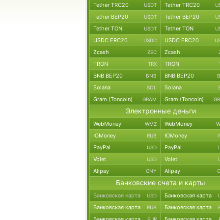
Tether TRC20
Tether TRC20
USDT
U
Tether BEP20
Tether BEP20
USDT
U
Tether TON
Tether TON
USDT
U
USDC ERC20
USDC ERC20
USDC
U
Zcash
Zcash
ZEC
TRON
TRON
TRX
BNB BEP20
BNB BEP20
BNB
Solana
Solana
SOL
Gram (Toncoin)
Gram (Toncoin)
GRAM
G
Электронные деньги
WebMoney
WebMoney
WMZ
W
ЮMoney
ЮMoney
RUB
PayPal
PayPal
USD
Volet
Volet
USD
Alipay
Alipay
CNY
Банковские счета и карты
Банковская карта
Банковская карта
USD
Банковская карта
Банковская карта
RUB
Банковская карта
Банковская карта
EUR