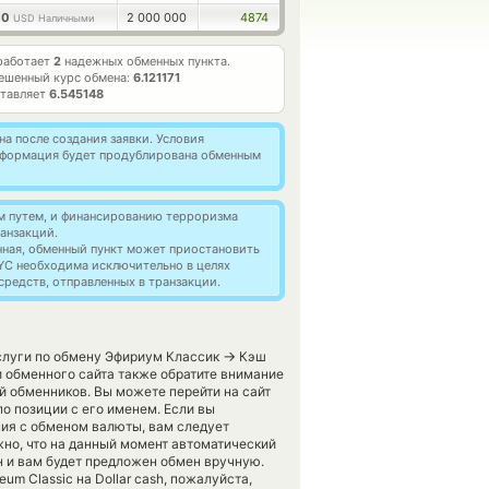
00
2 000 000
4874
USD Наличными
работает
2
надежных обменных пункта.
ешенный курс обмена:
6.121171
ставляет
6.545148
а после создания заявки. Условия
информация будет продублирована обменным
м путем, и финансированию терроризма
анзакций.
нная, обменный пункт может приостановить
YC необходима исключительно в целях
редств, отправленных в транзакции.
→
слуги по обмену Эфириум Классик
Кэш
 обменного сайта также обратите внимание
й обменников. Вы можете перейти на сайт
 позиции с его именем. Если вы
ния с обменом валюты, вам следует
жно, что на данный момент автоматический
 и вам будет предложен обмен вручную.
um Classic на Dollar cash, пожалуйста,