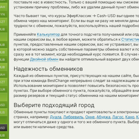
поставьте нас в известность. Только с вашей помощью мы сможем
установим причину проблемы, либо же удалим данный пункт обмена
UAH
BYN
→
Часто бывает так, что курсы ЭфирКлассик
Cash-USD выгоднее тог
обмена через наш мониторинг. Если вы еще ни разу не меняли день
KZT
трудности с обменом, пожалуйста, воспользуйтесь нашей подробно
RUB
Применяйте
Калькулятор
для точного подсчета получаемой или от
нашим сервисом вы, в любое время, можете обратиться к
Статисти
пунктов, предоставленные нашим сервисом, вас не устраивают, в
RUB
в которой можно задать собственные параметры обмена валют и по
RUB
сразу же в тот момент, когда необходимый курс появится. В случае
функции
Двойной обмен
вы найдете оптимальный вариант двух обм
RUB
RUB
Надежность обменников
UAH
Каждый из обменных пунктов, присутствующих на нашем сайте, бы
при этом команда BestChange непрерывно следит за надлежащим и
KZT
Использование мониторинга позволяет повысить безопасность пр
EUR
пунктах. При выборе обменного пункта, пожалуйста, обращайте вн
размер резервов и текущий статус обменника на нашем мониторинг
Выберите подходящий город
USD
Обменные пункты покупают и продают криптовалюты и электронные
RUB
странах, например:
Дуала
,
Либревиль
,
Онне
,
Абуджа
,
Лагос
,
Кано
,
К
могут отличаться даже у одного и того же обменного пункта. Выбер
или вывести наличные средства.
USD
RUB