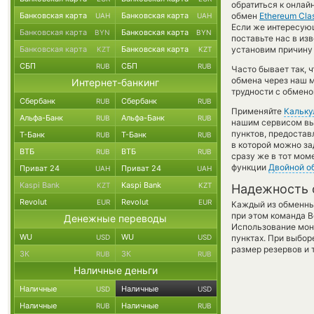
обратиться к онлай
Банковская карта
Банковская карта
обмен
Ethereum Clas
UAH
UAH
Если же интересующ
Банковская карта
Банковская карта
BYN
BYN
поставьте нас в и
Банковская карта
Банковская карта
установим причину 
KZT
KZT
СБП
СБП
RUB
RUB
Часто бывает так, 
обмена через наш м
Интернет-банкинг
трудности с обмено
Сбербанк
Сбербанк
RUB
RUB
Применяйте
Кальку
Альфа-Банк
Альфа-Банк
RUB
RUB
нашим сервисом вы,
пунктов, предостав
Т-Банк
Т-Банк
RUB
RUB
в которой можно за
ВТБ
ВТБ
RUB
RUB
сразу же в тот мом
функции
Двойной о
Приват 24
Приват 24
UAH
UAH
Kaspi Bank
Kaspi Bank
KZT
KZT
Надежность 
Revolut
Revolut
EUR
EUR
Каждый из обменны
при этом команда 
Денежные переводы
Использование мон
WU
WU
USD
USD
пунктах. При выбор
размер резервов и 
ЗК
ЗК
RUB
RUB
Наличные деньги
Наличные
Наличные
USD
USD
Наличные
Наличные
RUB
RUB