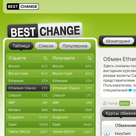
Мониторинг
Таблица
Список
Популярное
Обмен Ether
Здесь указаны пу
Bitcoin
Bitcoin
BTC
BTC
выгодным курсам 
Bitcoin Cash
Bitcoin Cash
BCH
BCH
резерв валюты Ca
представителями
Ethereum
Ethereum
ETH
ETH
Пользователям, п
Ethereum Classic
Ethereum Classic
ETC
ETC
специальный
в
Litecoin
Litecoin
LTC
LTC
XRP
XRP
XRP
XRP
Город:
Кито
Monero
Monero
XMR
XMR
Курсы обмена
Dogecoin
Dogecoin
DOGE
DOGE
Dash
Dash
DASH
DASH
Обменни
Tether ERC20
Tether ERC20
USDT
USDT
EezyCash