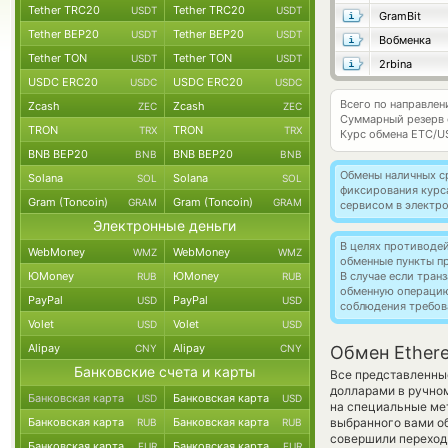
Tether TRC20
Tether TRC20
USDT
USDT
GramBit
Tether BEP20
Tether BEP20
USDT
USDT
Вобменка
Tether TON
Tether TON
USDT
USDT
2rbina
USDC ERC20
USDC ERC20
USDC
USDC
Всего по направлен
Zcash
Zcash
ZEC
ZEC
Суммарный резерв
TRON
TRON
TRX
TRX
Курс обмена
ETC/U
BNB BEP20
BNB BEP20
BNB
BNB
Обмены наличных с
Solana
Solana
SOL
SOL
фиксирования курс
Gram (Toncoin)
Gram (Toncoin)
GRAM
GRAM
сервисом в электр
Электронные деньги
В целях противоде
WebMoney
WebMoney
WMZ
WMZ
обменные пункты п
ЮMoney
ЮMoney
В случае если тра
RUB
RUB
обменную операци
PayPal
PayPal
USD
USD
соблюдения требов
Volet
Volet
USD
USD
Alipay
Alipay
CNY
CNY
Обмен Ethere
Банковские счета и карты
Все представленны
долларами в ручно
Банковская карта
Банковская карта
USD
USD
на специальные мет
Банковская карта
Банковская карта
выбранного вами о
RUB
RUB
совершили переход 
Банковская карта
Банковская карта
EUR
EUR