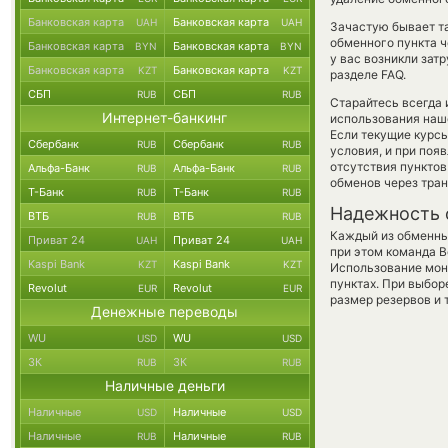
Банковская карта
Банковская карта
UAH
UAH
Зачастую бывает т
обменного пункта ч
Банковская карта
Банковская карта
BYN
BYN
у вас возникли зат
Банковская карта
Банковская карта
KZT
KZT
разделе FAQ.
СБП
СБП
RUB
RUB
Старайтесь всегда
Интернет-банкинг
использования наше
Если текущие курс
Сбербанк
Сбербанк
RUB
RUB
условия, и при поя
отсутствия пункто
Альфа-Банк
Альфа-Банк
RUB
RUB
обменов через тра
Т-Банк
Т-Банк
RUB
RUB
Надежность 
ВТБ
ВТБ
RUB
RUB
Каждый из обменны
Приват 24
Приват 24
UAH
UAH
при этом команда 
Kaspi Bank
Kaspi Bank
KZT
KZT
Использование мон
пунктах. При выбор
Revolut
Revolut
EUR
EUR
размер резервов и 
Денежные переводы
WU
WU
USD
USD
ЗК
ЗК
RUB
RUB
Наличные деньги
Наличные
Наличные
USD
USD
Наличные
Наличные
RUB
RUB