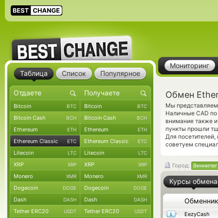
Мониторинг
Таблица
Список
Популярное
Обмен Ether
Мы представляем 
Bitcoin
Bitcoin
BTC
BTC
Наличные CAD по 
Bitcoin Cash
Bitcoin Cash
BCH
BCH
внимание также и
пункты прошли тщ
Ethereum
Ethereum
ETH
ETH
Для посетителей,
Ethereum Classic
Ethereum Classic
ETC
ETC
советуем специа
Litecoin
Litecoin
LTC
LTC
XRP
XRP
XRP
XRP
Город:
Виннипег
Monero
Monero
XMR
XMR
Курсы обмена
Dogecoin
Dogecoin
DOGE
DOGE
Dash
Dash
DASH
DASH
Обменни
Tether ERC20
Tether ERC20
USDT
USDT
EezyCash