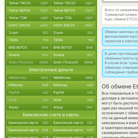
Tether TRC20
Tether TRC20
USDT
USDT
Всего по направлен
Tether BEP20
Tether BEP20
USDT
USDT
Суммарный резерв
Tether TON
Tether TON
USDT
USDT
Курс обмена
ETC/C
USDC ERC20
USDC ERC20
USDC
USDC
Обмены наличных с
Zcash
Zcash
ZEC
ZEC
фиксирования курс
TRON
TRON
TRX
TRX
сервисом в электр
BNB BEP20
BNB BEP20
BNB
BNB
В целях противоде
Solana
Solana
SOL
SOL
обменные пункты п
Gram (Toncoin)
Gram (Toncoin)
GRAM
GRAM
В случае если тра
обменную операци
Электронные деньги
соблюдения требов
WebMoney
WebMoney
WMZ
WMZ
ЮMoney
ЮMoney
RUB
RUB
Об обмене Et
PayPal
PayPal
USD
USD
Все показанные в 
долларе в автомат
Volet
Volet
USD
USD
могут быть располо
Alipay
Alipay
CNY
CNY
один раз мышкой по
осложнения с обмен
Банковские счета и карты
что на данный мом
Банковская карта
Банковская карта
невозможны и вам б
USD
USD
в заинтересовавшем
Банковская карта
Банковская карта
RUB
RUB
своевременно прим
Банковская карта
Банковская карта
удаление обменного
EUR
EUR