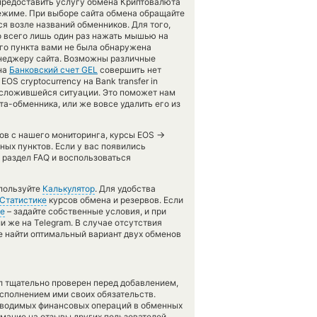
 предоставить услугу обмена Криптовалюта
ежиме. При выборе сайта обмена обращайте
я возле названий обменников. Для того,
о всего лишь один раз нажать мышью на
ого пункта вами не была обнаружена
енеджеру сайта. Возможны различные
на
Банковский счет GEL
совершить нет
S cryptocurrency на Bank transfer in
о сложившейся ситуации. Это поможет нам
а-обменника, или же вовсе удалить его из
→
тов с нашего мониторинга, курсы EOS
ых пунктов. Если у вас появились
 раздел FAQ и воспользоваться
спользуйте
Калькулятор
. Для удобства
Статистике
курсов обмена и резервов. Если
е
– задайте собственные условия, и при
и же на Telegram. В случае отсутствия
 найти оптимальный вариант двух обменов
л тщательно проверен перед добавлением,
сполнением ими своих обязательств.
оводимых финансовых операций в обменных
имание на отзывы других пользователей,