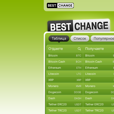
Таблица
Список
Популярно
Bitcoin
Bitcoin
BTC
Bitcoin Cash
Bitcoin Cash
BCH
Ethereum
Ethereum
ETH
Litecoin
Litecoin
LTC
XRP
XRP
XRP
Monero
Monero
XMR
Dogecoin
Dogecoin
DOGE
D
Dash
Dash
DASH
D
Tether ERC20
Tether ERC20
USDT
U
Tether TRC20
Tether TRC20
USDT
U