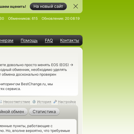
На новый сайт
шаем оценить!
30
Обменников:
615
Обновление:
20:08:19
тнерам
Помощь
FAQ
Контакты
→
ете довольно просто менять EOS (EOS)
годный обменник, необходимо уделять
кт обмена досконально проверен
иторингом BestChange.ru, мы
ях сервиса.
Несоответствие
История
Настройка
йной обмен
Статистика
енные пункты, работающие с
ю. Но, вполне вероятно, что требуемые