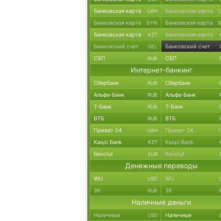
Банковская карта
Банковская карта
UAH
Банковская карта
Банковская карта
BYN
Банковская карта
Банковская карта
KZT
Банковский счет
Банковский счет
GEL
СБП
СБП
RUB
Интернет-банкинг
Сбербанк
Сбербанк
RUB
Альфа-Банк
Альфа-Банк
RUB
Т-Банк
Т-Банк
RUB
ВТБ
ВТБ
RUB
Приват 24
Приват 24
UAH
Kaspi Bank
Kaspi Bank
KZT
Revolut
Revolut
EUR
Денежные переводы
WU
WU
USD
ЗК
ЗК
RUB
Наличные деньги
Наличные
Наличные
USD