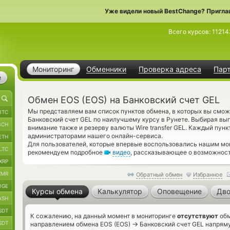
Уже видели новый BestChange? Пригла
Всего курсов:
11214
Мониторинг
Обменники
Проверка адреса
Пар
е
Обмен EOS (EOS) на Банковский счет GEL
Мы представляем вам список пунктов обмена, в которых вы смож
BTC
Банковский счет GEL по наилучшему курсу в Рунете. Выбирая вы
BCH
внимание также и резерву валюты Wire transfer GEL. Каждый пун
администраторами нашего онлайн-сервиса.
ETH
Для пользователей, которые впервые воспользовались нашим мон
LTC
рекомендуем подробное
видео
, рассказывающее о возможност
XRP
XMR
Обратный обмен
Избранное
OGE
Курсы обмена
Калькулятор
Оповещение
Дво
ASH
SDT
К сожалению, на данный момент в мониторинге
отсутствуют
обм
SDT
→
направлением обмена EOS (EOS)
Банковский счет GEL напряму