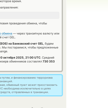
которое время.
направления:
словия проведения обмена, чтобы
о обмена
— через транзитную валюту или
 счет GEL.
(EOS) на Банковский счет GEL
, будем
в. Мы постараемся, чтобы предложенные
hange.
10 октября 2025, 21:00 UTC
. Средний
резерв обменников составлял
730 353
м путем, и финансированию терроризма
анзакций.
нная, обменный пункт может приостановить
YC необходима исключительно в целях
редств, отправленных в транзакции.