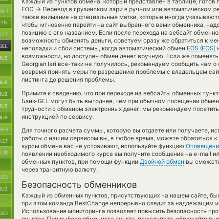
Каждый из пунктов обмена, который представлен в таблице, готов
→
ЕОС
Перевод в грузинском лари в ручном или автоматическом р
UAH
также внимание на специальные метки, которые иногда указываютс
BYN
чтобы мгновенно перейти на сайт выбранного вами обменника, над
позицию с его названием. Если после перехода на вебсайт обменн
KZT
возможность обменять деньги, советуем сразу же обратиться к м
GEL
неполадки и сбои системы, когда автоматический обмен
EOS (EOS)
возможности, но доступен обмен денег вручную. Если же поменять EO
RUB
Georgian lari все-таки не получилось, рекомендуем сообщить нам 
вовремя принять меры по разрешению проблемы с владельцем сайт
листинга до решения проблемы.
RUB
Примите к сведению, что при переходе на вебсайты обменных пунк
RUB
Банк-GEL могут быть выгоднее, чем при обычном посещении обменн
RUB
трудности с обменом электронных денег, мы рекомендуем посетить
инструкцией по сервису.
RUB
UAH
Для точного расчета суммы, которую вы отдаете или получаете, и
работы с нашим сервисом вы, в любое время, можете обратиться к
KZT
курсы обмена вас не устраивают, используйте функцию
Оповещени
EUR
появлении необходимого курса вы получите сообщение на e-mail ил
обменных пунктов, при помощи функции
Двойной обмен
вы сможете
через транзитную валюту.
USD
Безопасность обменников
RUB
Каждый из обменных пунктов, присутствующих на нашем сайте, бы
при этом команда BestChange непрерывно следит за надлежащим и
Использование мониторинга позволяет повысить безопасность пр
USD
пунктах. При выборе обменного пункта, пожалуйста, обращайте вн