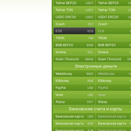
Tether BEP20
Tether BEP20
USDT
U
Tether TON
Tether TON
USDT
U
USDC ERC20
USDC ERC20
USDC
U
Zcash
Zcash
ZEC
EOS
EOS
EOS
TRON
TRON
TRX
BNB BEP20
BNB BEP20
BNB
Solana
Solana
SOL
Gram (Toncoin)
Gram (Toncoin)
GRAM
G
Электронные деньги
WebMoney
WebMoney
WMZ
W
ЮMoney
ЮMoney
RUB
PayPal
PayPal
USD
Volet
Volet
USD
Alipay
Alipay
CNY
Банковские счета и карты
Банковская карта
Банковская карта
USD
Банковская карта
Банковская карта
RUB
Банковская карта
Банковская карта
EUR