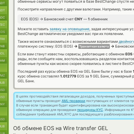
обменные сервисы могут появиться в базе BestChange спустя не
SDT
Посмотрите направления с другими валютами. Например, такие 
SDT
SDC
→
EOS (EOS)
Банковский счет
CNY
—
1
обменник
ZEC
Можете оставить
заявку на оповещение
, задав интересующие у
EOS
BestChange автоматически уведомил вас при их появлении.
TRX
Также можете ознакомиться с возможными вариантами
двойног
→
→
платежную систему: EOS (EOS)
Банковский
BNB
Транзитная валюта
SOL
Если вам станут известны сервисы, работающие с обменом
EOS 
рады, если сообщите нам, воспользовавшись разделом контакто
RAM
обменные пункты как можно скорее появились в листинге BestC
Последний раз курсы обмена EOS на GEL Банк были у нас в базе
MZ
курс обмена составлял
1.012779
EOS за
1
GEL Банк, суммарный 
GEL Банк.
RUB
USD
В целях противодействия легализации доходов, полученных преступны
USD
обменные пункты проводят
AML-проверки
поступающих от клиентов тр
CNY
В случае если транзакция будет идентифицирована как высокорискова
обменную операцию для проведения
процедуры KYC
. Информация по K
соблюдения требований AML/KYC для последующего разблокирования с
USD
RUB
Об обмене EOS на Wire transfer GEL
EUR