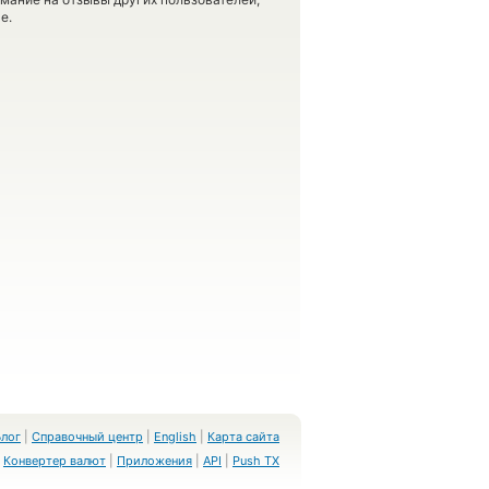
е.
Блог
|
Справочный центр
|
English
|
Карта сайта
Конвертер валют
|
Приложения
|
API
|
Push TX