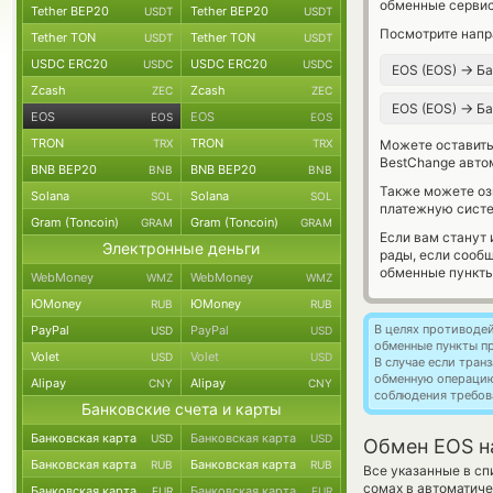
обменные сервис
Tether BEP20
Tether BEP20
USDT
USDT
Посмотрите напр
Tether TON
Tether TON
USDT
USDT
USDC ERC20
USDC ERC20
USDC
USDC
→
EOS (EOS)
Ба
Zcash
Zcash
ZEC
ZEC
→
EOS (EOS)
Ба
EOS
EOS
EOS
EOS
TRON
TRON
TRX
TRX
Можете оставит
BestChange авто
BNB BEP20
BNB BEP20
BNB
BNB
Также можете о
Solana
Solana
SOL
SOL
платежную систе
Gram (Toncoin)
Gram (Toncoin)
GRAM
GRAM
Если вам станут
Электронные деньги
рады, если сооб
обменные пункты
WebMoney
WebMoney
WMZ
WMZ
ЮMoney
ЮMoney
RUB
RUB
В целях противоде
PayPal
PayPal
USD
USD
обменные пункты п
Volet
Volet
USD
USD
В случае если тра
обменную операци
Alipay
Alipay
CNY
CNY
соблюдения требов
Банковские счета и карты
Банковская карта
Банковская карта
USD
USD
Обмен EOS н
Банковская карта
Банковская карта
RUB
RUB
Все указанные в с
сомах в автоматиче
Банковская карта
Банковская карта
EUR
EUR