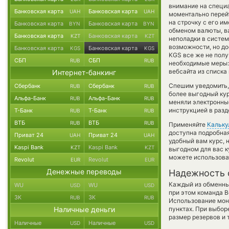
внимание на специа
Банковская карта
Банковская карта
UAH
UAH
моментально перейт
на строчку с его и
Банковская карта
Банковская карта
BYN
BYN
обменом валюты, в
Банковская карта
Банковская карта
KZT
KZT
неполадки в систем
возможности, но дос
Банковская карта
Банковская карта
KGS
KGS
KGS все же не пол
СБП
СБП
RUB
RUB
необходимые меры:
вебсайта из списка
Интернет-банкинг
Спешим уведомить,
Сбербанк
Сбербанк
RUB
RUB
более выгодный ку
Альфа-Банк
Альфа-Банк
RUB
RUB
меняли электронны
инструкцией в разд
Т-Банк
Т-Банк
RUB
RUB
ВТБ
ВТБ
RUB
RUB
Применяйте
Кальку
доступна подробна
Приват 24
Приват 24
UAH
UAH
удобный вам курс, 
Kaspi Bank
Kaspi Bank
KZT
KZT
выгодном для вас к
можете использов
Revolut
Revolut
EUR
EUR
Денежные переводы
Надежность 
Каждый из обменны
WU
WU
USD
USD
при этом команда 
ЗК
ЗК
RUB
RUB
Использование мон
Наличные деньги
пунктах. При выбор
размер резервов и 
Наличные
Наличные
USD
USD