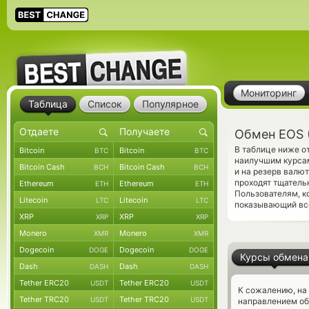
Мониторинг
Таблица
Список
Популярное
Обмен EOS (
В таблице ниже о
Bitcoin
Bitcoin
BTC
BTC
наилучшим курсам
Bitcoin Cash
Bitcoin Cash
BCH
BCH
и на резерв валю
проходят тщатель
Ethereum
Ethereum
ETH
ETH
Пользователям, к
Litecoin
Litecoin
LTC
LTC
показывающий вс
XRP
XRP
XRP
XRP
Monero
Monero
XMR
XMR
Dogecoin
Dogecoin
DOGE
DOGE
Курсы обмена
Dash
Dash
DASH
DASH
Tether ERC20
Tether ERC20
USDT
USDT
К сожалению, на
Tether TRC20
Tether TRC20
USDT
USDT
направлением об