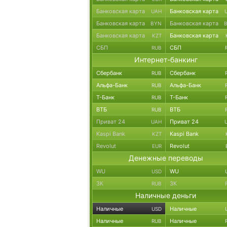
Банковская карта
Банковская карта
UAH
Банковская карта
Банковская карта
BYN
Банковская карта
Банковская карта
KZT
СБП
СБП
RUB
Интернет-банкинг
Сбербанк
Сбербанк
RUB
Альфа-Банк
Альфа-Банк
RUB
Т-Банк
Т-Банк
RUB
ВТБ
ВТБ
RUB
Приват 24
Приват 24
UAH
Kaspi Bank
Kaspi Bank
KZT
Revolut
Revolut
EUR
Денежные переводы
WU
WU
USD
ЗК
ЗК
RUB
Наличные деньги
Наличные
Наличные
USD
Наличные
Наличные
RUB