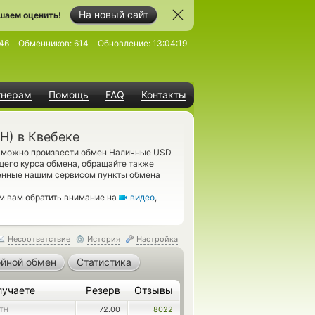
На новый сайт
шаем оценить!
46
Обменников:
614
Обновление:
13:04:19
тнерам
Помощь
FAQ
Контакты
H) в Квебеке
е можно произвести обмен Наличные USD
щего курса обмена, обращайте также
ленные нашим сервисом пункты обмена
м вам обратить внимание на
видео
,
Несоответствие
История
Настройка
йной обмен
Статистика
лучаете
Резерв
Отзывы
72.00
8022
TH