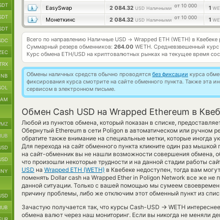
SDT
от 10 000
EasySwap
2 084.32
1
USD Наличными
WE
SDT
от 10 000
Монеткинс
2 084.32
1
USD Наличными
WE
SDT
Всего по направлению Наличные USD
Wrapped ETH (WETH) в Квебеке
→
SDC
Суммарный резерв обменников:
264.00
WETH.
Средневзвешенный курс
ZEC
Курс обмена
ETH/USD
на криптовалютных рынках на текущее время со
TRX
Обмены наличных средств обычно проводятся
без фиксации
курса обмен
BNB
фиксирования курса смотрите на сайте обменного пункта. Также эта 
SOL
сервисом в электронном письме.
RAM
Обмен Cash USD на Wrapped Ethereum в Кве
Любой из пунктов обмена, который показан в списке, предоставля
MZ
Обернутый Ethereum в сети Poligon в автоматическом или ручном 
RUB
обратите также внимание на специальные метки, которые иногда у
Для перехода на сайт обменного пункта кликните один раз мышкой 
USD
на сайт-обменник вы не нашли возможности совершения обмена, об
USD
что произошли некоторые трудности и на данной стадии работы са
USD
на
Wrapped ETH (WETH)
в Квебеке недоступен, тогда вам могу
CNY
поменять Dollar cash на Wrapped Ether in Poligon Network все же н
данной ситуации. Только с вашей помощью мы сумеем своевремен
причину проблемы, либо же отключим этот обменный пункт из спис
USD
→
Зачастую получается так, что курсы Cash-USD
WETH интереснее т
RUB
обмена валют через наш мониторинг. Если вы никогда не меняли де
EUR