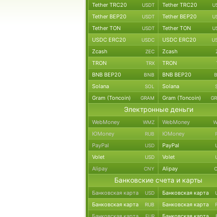
Tether TRC20
Tether TRC20
USDT
U
Tether BEP20
Tether BEP20
USDT
U
Tether TON
Tether TON
USDT
U
USDC ERC20
USDC ERC20
USDC
U
Zcash
Zcash
ZEC
TRON
TRON
TRX
BNB BEP20
BNB BEP20
BNB
Solana
Solana
SOL
Gram (Toncoin)
Gram (Toncoin)
GRAM
G
Электронные деньги
WebMoney
WebMoney
WMZ
W
ЮMoney
ЮMoney
RUB
PayPal
PayPal
USD
Volet
Volet
USD
Alipay
Alipay
CNY
Банковские счета и карты
Банковская карта
Банковская карта
USD
Банковская карта
Банковская карта
RUB
Банковская карта
Банковская карта
EUR