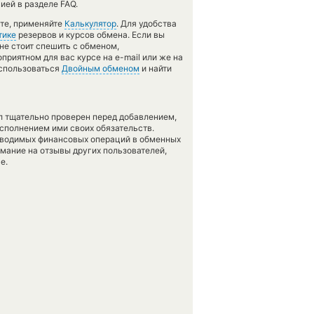
ией в разделе FAQ.
ете, применяйте
Калькулятор
. Для удобства
тике
резервов и курсов обмена. Если вы
не стоит спешить с обменом,
приятном для вас курсе на e-mail или же на
оспользоваться
Двойным обменом
и найти
л тщательно проверен перед добавлением,
сполнением ими своих обязательств.
оводимых финансовых операций в обменных
имание на отзывы других пользователей,
е.