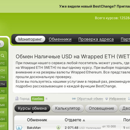
Уже видели новый BestChange? Пригла
Всего курсов:
12528
Мониторинг
Обменники
Проверка адреса
Пар
е
Обмен Наличные USD на Wrapped ETH (WET
При помощи нашего сервиса любой посетитель может узнать, гд
BTC
на Wrapped ETH (WETH) по выгодному курсу. При выборе подходя
BCH
внимание и на резервы валюты Wrapped Ethereum. Все представ
прошли доскональную проверку.
ETH
Если вы пользуетесь нашими услугами в первый раз, рекомендуе
ETH
подробно рассказывающее о каждой функции BestChange.
LTC
XRP
Город:
Квебек
Обратный обмен
Избранное
XMR
Курсы обмена
Калькулятор
Оповещение
Дво
OGE
ASH
Обменник
Отдаете
По
▲
SDT
от 10 000
BaksMan
2 071.48
1
USD Наличными
WE