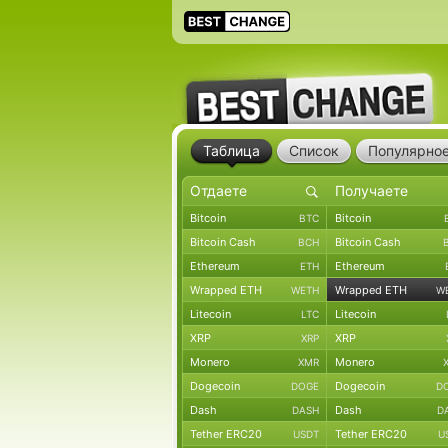
Таблица
Список
Популярно
Bitcoin
Bitcoin
BTC
Bitcoin Cash
Bitcoin Cash
BCH
Ethereum
Ethereum
ETH
Wrapped ETH
Wrapped ETH
WETH
W
Litecoin
Litecoin
LTC
XRP
XRP
XRP
Monero
Monero
XMR
Dogecoin
Dogecoin
DOGE
D
Dash
Dash
DASH
D
Tether ERC20
Tether ERC20
USDT
U