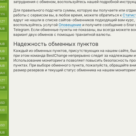
затруднения с обменом, воспользуйтесь нашей подробной инструкц
UAH
Для правильного подсчета суммы, которую вы получаете или отда
BYN
работы с сервисом вы, в любое время, можете обратиться к
Статис
вдруг не нашли в списке сайтов-обменников подходящий вам курс, 
KZT
воспользуйтесь услугой
Оповещение
и получите сообщение о благо
RUB
Telegram. Если обменные пункты не показаны, вы всегда можете в
вариант двух обменов с помощью транзитной валюты.
Надежность обменных пунктов
RUB
Каждый из обменных пунктов, присутствующих на нашем сайте, бы
RUB
при этом команда BestChange непрерывно следит за надлежащим и
RUB
Использование мониторинга позволяет повысить безопасность пр
пунктах. При выборе обменного пункта, пожалуйста, обращайте вн
RUB
размер резервов и текущий статус обменника на нашем мониторинг
UAH
KZT
EUR
USD
RUB
USD
RUB