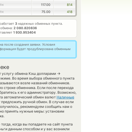
117.00
814
TH
75.00
418
TH
 работает
3
надежных обменных пункта.
 обмена:
2 080.820836
ставляет
1 930.953404
а после создания заявки. Условия
информация будет продублирована обменным
беке
→
ет услугу обмена Кэш долларами
режиме. Во время выбора обменного пункта
казываются возле названий обменников.
по строке обменника. Если после перехода
ратитесь к его администратору. Возможно,
йта автоматический обмен валют
Наличные
т предложить ручной обмен. В случае если
е получилось, рекомендуем сообщить нам о
но принять нужные меры: установим
ка.
огда, когда вы попадаете на сайт пункта
ньги данным способом и у вас возникли