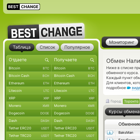
Мониторинг
Таблица
Список
Популярное
Обмен Нали
Ниже в списке п
Bitcoin
Bitcoin
BTC
BTC
обменного курса.
Bitcoin Cash
Bitcoin Cash
BCH
BCH
Каждый пункт обм
Для клиентов, ко
Ethereum
Ethereum
ETH
ETH
подробное
вид
Litecoin
Litecoin
LTC
LTC
XRP
XRP
XRP
XRP
Город:
Торонто
Monero
Monero
XMR
XMR
Курсы обмена
Dogecoin
Dogecoin
DOGE
DOGE
Dash
Dash
DASH
DASH
Обменни
Tether ERC20
Tether ERC20
USDT
USDT
BaksMan
Tether TRC20
Tether TRC20
USDT
USDT