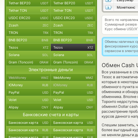
EasySwap
Tether BEP20
Tether BEP20
USDT
USDT
Монеткинс
Tether TON
Tether TON
USDT
USDT
USDC ERC20
USDC ERC20
USDC
USDC
Всего по направле
Суммарный резерв
Zcash
Zcash
ZEC
ZEC
Курс обмена
USD/X
TRON
TRON
TRX
TRX
BNB BEP20
BNB BEP20
BNB
BNB
Обмены наличных с
фиксирования курс
Tezos
Tezos
XTZ
XTZ
сервисом в электр
Solana
Solana
SOL
SOL
Gram (Toncoin)
Gram (Toncoin)
GRAM
GRAM
Обмен Cash U
Электронные деньги
Все указанные в с
Тезос в автоматиче
WebMoney
WebMoney
WMZ
WMZ
которые в некоторы
ЮMoney
ЮMoney
RUB
RUB
обменного пункта н
обменника и обнар
PayPal
PayPal
USD
USD
обменника. Вполне
Volet
Volet
USD
USD
Торонто недоступны
обменял Dollar cas
Alipay
Alipay
CNY
CNY
рассмотрение проб
Банковские счета и карты
курсов данного нап
Банковская карта
Банковская карта
USD
USD
Спешим заметить, 
более выгодный ку
Банковская карта
Банковская карта
RUB
RUB
не меняли деньги д
Банковская карта
Банковская карта
EUR
EUR