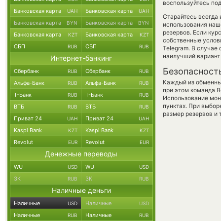
воспользуйтесь под
Банковская карта
Банковская карта
UAH
UAH
Старайтесь всегда
Банковская карта
Банковская карта
BYN
BYN
использования наше
резервов. Если кур
Банковская карта
Банковская карта
KZT
KZT
собственные услови
СБП
СБП
RUB
RUB
Telegram. В случае
наилучший вариант 
Интернет-банкинг
Безопасност
Сбербанк
Сбербанк
RUB
RUB
Каждый из обменны
Альфа-Банк
Альфа-Банк
RUB
RUB
при этом команда 
Т-Банк
Т-Банк
RUB
RUB
Использование мон
пунктах. При выбор
ВТБ
ВТБ
RUB
RUB
размер резервов и 
Приват 24
Приват 24
UAH
UAH
Kaspi Bank
Kaspi Bank
KZT
KZT
Revolut
Revolut
EUR
EUR
Денежные переводы
WU
WU
USD
USD
ЗК
ЗК
RUB
RUB
Наличные деньги
Наличные
Наличные
USD
USD
Наличные
Наличные
RUB
RUB