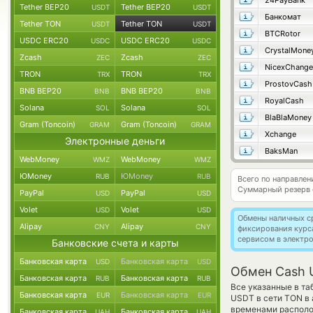
24PayBank
Tether BEP20
Tether BEP20
USDT
USDT
Банкомат
Tether TON
Tether TON
USDT
USDT
BTCRotor
USDC ERC20
USDC ERC20
USDC
USDC
CrystalMone
Zcash
Zcash
ZEC
ZEC
NicexChange
TRON
TRON
TRX
TRX
ProstovCash
BNB BEP20
BNB BEP20
BNB
BNB
RoyalCash
Solana
Solana
SOL
SOL
BlaBlaMoney
Gram (Toncoin)
Gram (Toncoin)
GRAM
GRAM
Xchange
Электронные деньги
BaksMan
WebMoney
WebMoney
WMZ
WMZ
ЮMoney
ЮMoney
RUB
RUB
Всего по направле
Суммарный резерв
PayPal
PayPal
USD
USD
Volet
Volet
USD
USD
Обмены наличных с
Alipay
Alipay
CNY
CNY
фиксирования курс
сервисом в электр
Банковские счета и карты
Банковская карта
Банковская карта
USD
USD
Обмен Cash 
Банковская карта
Банковская карта
RUB
RUB
Все указанные в т
Банковская карта
Банковская карта
EUR
EUR
USDT в сети TON в 
временами располо
Банковская карта
Банковская карта
UAH
UAH