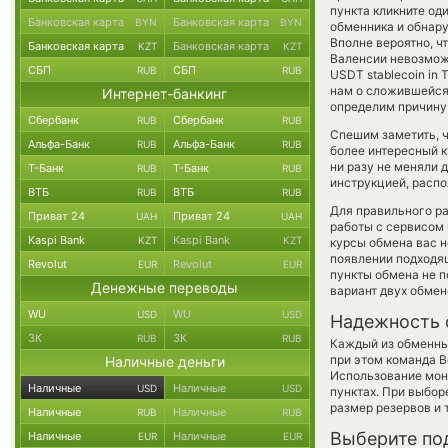
пункта кликните од
Банковская карта
Банковская карта
BYN
BYN
обменника и обнару
Вполне вероятно, 
Банковская карта
Банковская карта
KZT
KZT
Валенсии невозможн
СБП
СБП
RUB
RUB
USDT stablecoin in
нам о сложившейся
Интернет-банкинг
определим причину 
Сбербанк
Сбербанк
RUB
RUB
Спешим заметить, ч
Альфа-Банк
Альфа-Банк
RUB
RUB
более интересный 
ни разу не меняли 
Т-Банк
Т-Банк
RUB
RUB
инструкцией, распо
ВТБ
ВТБ
RUB
RUB
Для правильного ра
Приват 24
Приват 24
UAH
UAH
работы с сервисом 
Kaspi Bank
Kaspi Bank
KZT
KZT
курсы обмена вас 
появлении подходящ
Revolut
Revolut
EUR
EUR
пункты обмена не 
Денежные переводы
вариант двух обме
WU
WU
USD
USD
Надежность 
ЗК
ЗК
RUB
RUB
Каждый из обменны
при этом команда 
Наличные деньги
Использование мон
Наличные
Наличные
USD
USD
пунктах. При выбор
размер резервов и 
Наличные
Наличные
RUB
RUB
Выберите по
Наличные
Наличные
EUR
EUR