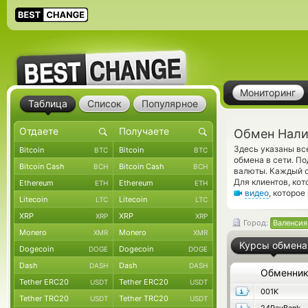
Мониторинг
Таблица
Список
Популярное
Обмен Нали
Здесь указаны в
Bitcoin
Bitcoin
BTC
BTC
обмена в сети. П
Bitcoin Cash
Bitcoin Cash
BCH
BCH
валюты. Каждый о
Для клиентов, ко
Ethereum
Ethereum
ETH
ETH
видео
, которо
Litecoin
Litecoin
LTC
LTC
XRP
XRP
XRP
XRP
Город:
Валенсия
Monero
Monero
XMR
XMR
Курсы обмена
Dogecoin
Dogecoin
DOGE
DOGE
Dash
Dash
DASH
DASH
Обменни
Tether ERC20
Tether ERC20
USDT
USDT
001K
Tether TRC20
Tether TRC20
USDT
USDT