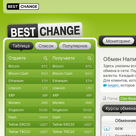
Мониторинг
Таблица
Список
Популярное
Обмен Нали
Здесь указаны в
Bitcoin
Bitcoin
BTC
BTC
обмена в сети. П
Bitcoin Cash
Bitcoin Cash
BCH
BCH
валюты. Каждый о
Для клиентов, ко
Ethereum
Ethereum
ETH
ETH
видео
, которо
Litecoin
Litecoin
LTC
LTC
XRP
XRP
XRP
XRP
Город:
Сан-Фра
Monero
Monero
XMR
XMR
Курсы обмена
Dogecoin
Dogecoin
DOGE
DOGE
Dash
Dash
DASH
DASH
Обменни
Tether ERC20
Tether ERC20
USDT
USDT
001K
Tether TRC20
Tether TRC20
USDT
USDT