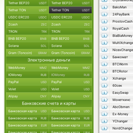
CrystalMone
Tether BEP20
Tether BEP20
USDT
USDT
BaksMan
Tether TON
Tether TON
USDT
USDT
24PayBank
USDC ERC20
USDC ERC20
USDC
USDC
ProstovCash
Zcash
Zcash
ZEC
ZEC
RoyalCash
TRON
TRON
TRX
TRX
BlaBlaMoney
BNB BEP20
BNB BEP20
BNB
BNB
MultiXchang
Solana
Solana
SOL
SOL
NicexChange
Gram (Toncoin)
Gram (Toncoin)
GRAM
GRAM
Банкомат
Электронные деньги
BTCWorm
WebMoney
WebMoney
WMZ
WMZ
BTCRotor
ЮMoney
ЮMoney
RUB
RUB
Xchange
PayPal
PayPal
USD
USD
60сек
Volet
Volet
USD
USD
EasySwap
Alipay
Alipay
CNY
CNY
Монеткинс
Банковские счета и карты
AbcObmen
Банковская карта
Банковская карта
USD
USD
Ex-Money
Банковская карта
Банковская карта
RUB
RUB
YChanger
Банковская карта
Банковская карта
EUR
EUR
NordChange
Банковская карта
Банковская карта
UAH
UAH