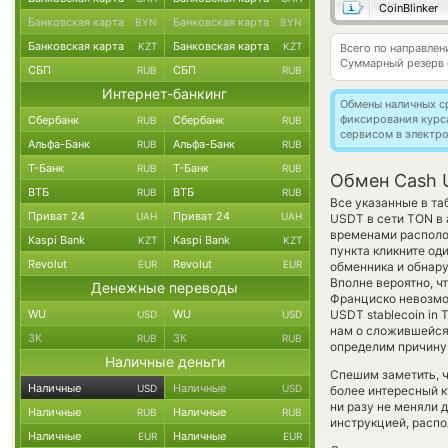
CoinBlinker
Банковская карта
Банковская карта
BYN
BYN
Банковская карта
Банковская карта
KZT
KZT
Всего по направле
Суммарный резерв
СБП
СБП
RUB
RUB
Интернет-банкинг
Обмены наличных с
фиксирования курс
Сбербанк
Сбербанк
RUB
RUB
сервисом в электр
Альфа-Банк
Альфа-Банк
RUB
RUB
Т-Банк
Т-Банк
RUB
RUB
Обмен Cash 
ВТБ
ВТБ
RUB
RUB
Все указанные в т
Приват 24
Приват 24
UAH
UAH
USDT в сети TON в 
временами располо
Kaspi Bank
Kaspi Bank
KZT
KZT
пункта кликните од
Revolut
Revolut
EUR
EUR
обменника и обнару
Вполне вероятно, 
Денежные переводы
Франциско невозмож
WU
WU
USDT stablecoin in
USD
USD
нам о сложившейся
ЗК
ЗК
RUB
RUB
определим причину 
Наличные деньги
Спешим заметить, ч
Наличные
Наличные
USD
USD
более интересный 
ни разу не меняли 
Наличные
Наличные
RUB
RUB
инструкцией, распо
Наличные
Наличные
EUR
EUR