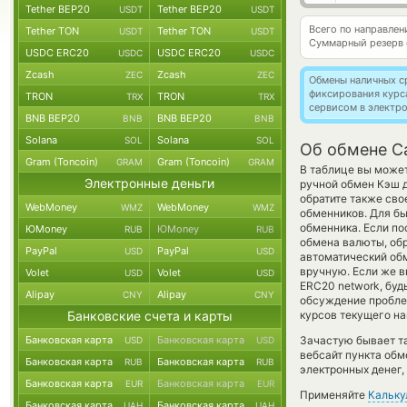
Tether BEP20
Tether BEP20
USDT
USDT
Всего по направле
Tether TON
Tether TON
USDT
USDT
Суммарный резерв
USDC ERC20
USDC ERC20
USDC
USDC
Zcash
Zcash
ZEC
ZEC
Обмены наличных с
фиксирования курс
TRON
TRON
TRX
TRX
сервисом в электр
BNB BEP20
BNB BEP20
BNB
BNB
Solana
Solana
SOL
SOL
Об обмене Ca
Gram (Toncoin)
Gram (Toncoin)
GRAM
GRAM
В таблице вы может
Электронные деньги
ручной обмен Кэш
обратите также сво
WebMoney
WebMoney
WMZ
WMZ
обменников. Для бы
обменника. Если по
ЮMoney
ЮMoney
RUB
RUB
обмена валюты, обр
PayPal
PayPal
USD
USD
автоматический о
вручную. Если же вы
Volet
Volet
USD
USD
ERC20 network, буд
Alipay
Alipay
CNY
CNY
обсуждение пробле
Банковские счета и карты
курсов текущего на
Банковская карта
Банковская карта
Зачастую бывает т
USD
USD
вебсайт пункта обм
Банковская карта
Банковская карта
RUB
RUB
электронных денег,
Банковская карта
Банковская карта
EUR
EUR
Применяйте
Кальку
Банковская карта
Банковская карта
UAH
UAH