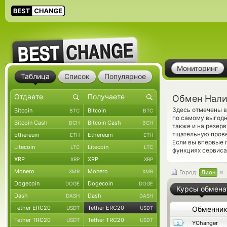
Мониторинг
Таблица
Список
Популярное
Обмен Нали
Здесь отмечены в
Bitcoin
Bitcoin
BTC
BTC
по самому выгодн
Bitcoin Cash
Bitcoin Cash
BCH
BCH
также и на резер
тщательную прове
Ethereum
Ethereum
ETH
ETH
Если вы впервые 
Litecoin
Litecoin
LTC
LTC
функциях сервиса
XRP
XRP
XRP
XRP
Monero
Monero
XMR
XMR
Город:
Лион
Dogecoin
Dogecoin
DOGE
DOGE
Курсы обмена
Dash
Dash
DASH
DASH
Tether ERC20
Tether ERC20
USDT
USDT
Обменни
Tether TRC20
Tether TRC20
USDT
USDT
YChanger