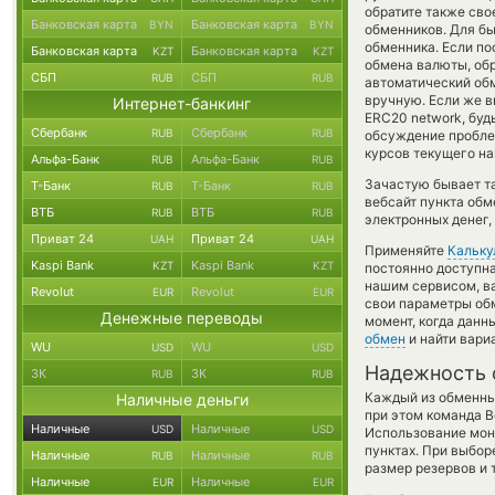
обратите также сво
Банковская карта
Банковская карта
BYN
BYN
обменников. Для бы
обменника. Если по
Банковская карта
Банковская карта
KZT
KZT
обмена валюты, обр
СБП
СБП
RUB
RUB
автоматический о
вручную. Если же вы
Интернет-банкинг
ERC20 network, буд
Сбербанк
Сбербанк
RUB
RUB
обсуждение пробле
курсов текущего на
Альфа-Банк
Альфа-Банк
RUB
RUB
Зачастую бывает т
Т-Банк
Т-Банк
RUB
RUB
вебсайт пункта обм
ВТБ
ВТБ
RUB
RUB
электронных денег,
Приват 24
Приват 24
UAH
UAH
Применяйте
Кальку
Kaspi Bank
Kaspi Bank
KZT
KZT
постоянно доступн
нашим сервисом, в
Revolut
Revolut
EUR
EUR
свои параметры обм
Денежные переводы
момент, когда данн
обмен
и найти вари
WU
WU
USD
USD
Надежность 
ЗК
ЗК
RUB
RUB
Каждый из обменны
Наличные деньги
при этом команда 
Наличные
Наличные
USD
USD
Использование мон
пунктах. При выбор
Наличные
Наличные
RUB
RUB
размер резервов и 
Наличные
Наличные
EUR
EUR