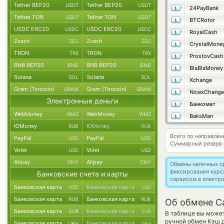
Tether BEP20
Tether BEP20
USDT
USDT
24PayBank
Tether TON
Tether TON
USDT
USDT
BTCRotor
USDC ERC20
USDC ERC20
USDC
USDC
RoyalCash
Zcash
Zcash
ZEC
ZEC
CrystalMone
TRON
TRON
TRX
TRX
ProstovCash
BNB BEP20
BNB BEP20
BNB
BNB
BlaBlaMoney
Solana
Solana
SOL
SOL
Xchange
Gram (Toncoin)
Gram (Toncoin)
GRAM
GRAM
NicexChange
Электронные деньги
Банкомат
WebMoney
WebMoney
WMZ
WMZ
BaksMan
ЮMoney
ЮMoney
RUB
RUB
Всего по направле
PayPal
PayPal
USD
USD
Суммарный резерв
Volet
Volet
USD
USD
Alipay
Alipay
CNY
CNY
Обмены наличных с
фиксирования курс
Банковские счета и карты
сервисом в электр
Банковская карта
Банковская карта
USD
USD
Банковская карта
Банковская карта
RUB
RUB
Об обмене C
Банковская карта
Банковская карта
EUR
EUR
В таблице вы может
ручной обмен Кэш
Банковская карта
Банковская карта
UAH
UAH