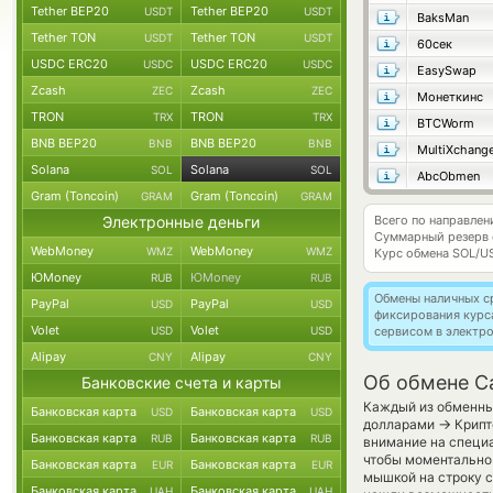
Tether BEP20
Tether BEP20
USDT
USDT
BaksMan
Tether TON
Tether TON
USDT
USDT
60сек
USDC ERC20
USDC ERC20
USDC
USDC
EasySwap
Zcash
Zcash
ZEC
ZEC
Монеткинс
TRON
TRON
TRX
TRX
BTCWorm
BNB BEP20
BNB BEP20
BNB
BNB
MultiXchang
Solana
Solana
SOL
SOL
AbcObmen
Gram (Toncoin)
Gram (Toncoin)
GRAM
GRAM
Электронные деньги
Всего по направле
Суммарный резерв
WebMoney
WebMoney
WMZ
WMZ
Курс обмена
SOL/U
ЮMoney
ЮMoney
RUB
RUB
Обмены наличных с
PayPal
PayPal
USD
USD
фиксирования курс
Volet
Volet
USD
USD
сервисом в электр
Alipay
Alipay
CNY
CNY
Об обмене Ca
Банковские счета и карты
Каждый из обменных
Банковская карта
Банковская карта
USD
USD
→
долларами
Крипт
Банковская карта
Банковская карта
RUB
RUB
внимание на специа
чтобы моментально 
Банковская карта
Банковская карта
EUR
EUR
мышкой на строку с
Банковская карта
Банковская карта
UAH
UAH