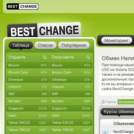
Мониторинг
Таблица
Список
Популярное
Обмен Нали
При помощи нашег
Bitcoin
Bitcoin
BTC
BTC
USD на Solana (S
Bitcoin Cash
Bitcoin Cash
BCH
BCH
также и на резер
доскональную про
Ethereum
Ethereum
ETH
ETH
Если вы впервые 
Litecoin
Litecoin
LTC
LTC
сайта BestChange.
XRP
XRP
XRP
XRP
Monero
Monero
XMR
XMR
Город:
Монреал
Dogecoin
Dogecoin
DOGE
DOGE
Курсы обмена
Dash
Dash
DASH
DASH
Tether ERC20
Tether ERC20
USDT
USDT
Обменни
Tether TRC20
Tether TRC20
USDT
USDT
NordChange