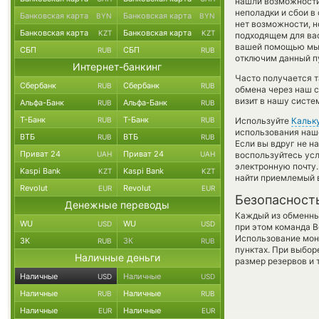
нашли возможности 
неполадки и сбои в
Банковская карта
Банковская карта
BYN
BYN
нет возможности, но
Банковская карта
Банковская карта
KZT
KZT
подходящем для вас
вашей помощью мы 
СБП
СБП
RUB
RUB
отключим данный пу
Интернет-банкинг
Часто получается т
Сбербанк
Сбербанк
RUB
RUB
обмена через наш с
визит в нашу систе
Альфа-Банк
Альфа-Банк
RUB
RUB
Т-Банк
Т-Банк
RUB
RUB
Используйте
Кальк
использования наше
ВТБ
ВТБ
RUB
RUB
Если вы вдруг не н
Приват 24
Приват 24
UAH
UAH
воспользуйтесь ус
электронную почту.
Kaspi Bank
Kaspi Bank
KZT
KZT
найти приемлемый в
Revolut
Revolut
EUR
EUR
Безопасност
Денежные переводы
Каждый из обменны
WU
WU
USD
USD
при этом команда 
Использование мон
ЗК
ЗК
RUB
RUB
пунктах. При выбор
Наличные деньги
размер резервов и 
Наличные
Наличные
USD
USD
Наличные
Наличные
RUB
RUB
Наличные
Наличные
EUR
EUR