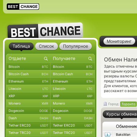
Мониторинг
Таблица
Список
Популярное
Обмен Нали
Здесь отмечены в
Bitcoin
Bitcoin
BTC
BTC
выгодным курсам 
Bitcoin Cash
Bitcoin Cash
BCH
BCH
резервы валюты O
представителями
Ethereum
Ethereum
ETH
ETH
Для клиентов, ко
Litecoin
Litecoin
LTC
LTC
расскажет о возм
XRP
XRP
XRP
XRP
Monero
Monero
XMR
XMR
Город:
Торонто
Dogecoin
Dogecoin
DOGE
DOGE
Курсы обмена
Dash
Dash
DASH
DASH
Tether ERC20
Tether ERC20
USDT
USDT
Обменни
Tether TRC20
Tether TRC20
USDT
USDT
BaksMan