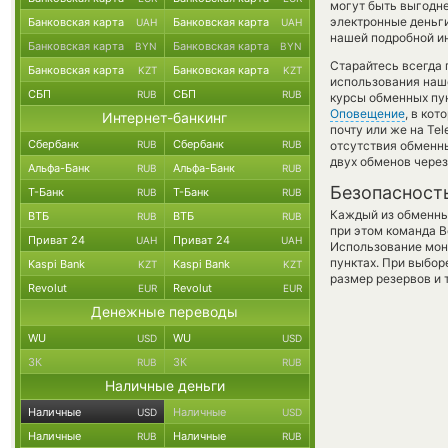
могут быть выгодне
электронные деньги
Банковская карта
Банковская карта
UAH
UAH
нашей подробной ин
Банковская карта
Банковская карта
BYN
BYN
Старайтесь всегда
Банковская карта
Банковская карта
KZT
KZT
использования наше
СБП
СБП
RUB
RUB
курсы обменных пун
Оповещение
, в ко
Интернет-банкинг
почту или же на Te
Сбербанк
Сбербанк
RUB
RUB
отсутствия обменн
двух обменов через
Альфа-Банк
Альфа-Банк
RUB
RUB
Безопасност
Т-Банк
Т-Банк
RUB
RUB
Каждый из обменны
ВТБ
ВТБ
RUB
RUB
при этом команда 
Приват 24
Приват 24
UAH
UAH
Использование мон
пунктах. При выбор
Kaspi Bank
Kaspi Bank
KZT
KZT
размер резервов и 
Revolut
Revolut
EUR
EUR
Денежные переводы
WU
WU
USD
USD
ЗК
ЗК
RUB
RUB
Наличные деньги
Наличные
Наличные
USD
USD
Наличные
Наличные
RUB
RUB