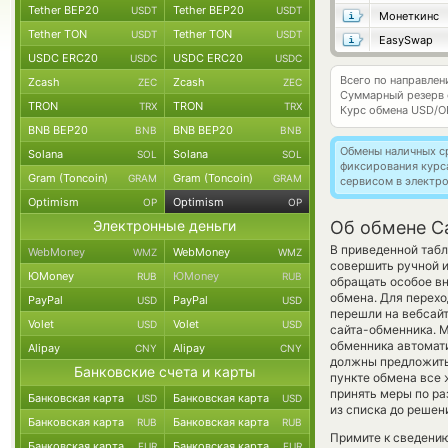
Tether BEP20
Tether BEP20
USDT
USDT
Монеткинс
Tether TON
Tether TON
USDT
USDT
EasySwap
USDC ERC20
USDC ERC20
USDC
USDC
Всего по направле
Zcash
Zcash
ZEC
ZEC
Суммарный резерв
TRON
TRON
TRX
TRX
Курс обмена
USD/O
BNB BEP20
BNB BEP20
BNB
BNB
Обмены наличных с
Solana
Solana
SOL
SOL
фиксирования курс
Gram (Toncoin)
Gram (Toncoin)
GRAM
GRAM
сервисом в электр
Optimism
Optimism
OP
OP
Электронные деньги
Об обмене Ca
В приведенной табл
WebMoney
WebMoney
WMZ
WMZ
совершить ручной 
ЮMoney
ЮMoney
RUB
RUB
обращать особое в
обмена. Для перехо
PayPal
PayPal
USD
USD
перешли на вебсайт
Volet
Volet
USD
USD
сайта-обменника. М
обменника автомат
Alipay
Alipay
CNY
CNY
должны предложить 
Банковские счета и карты
пункте обмена все 
принять меры по р
Банковская карта
Банковская карта
USD
USD
из списка до решен
Банковская карта
Банковская карта
RUB
RUB
Примите к сведению
Банковская карта
Банковская карта
EUR
EUR