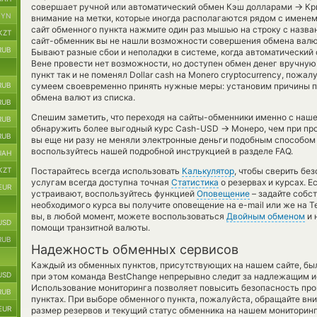
→
совершает ручной или автоматический обмен Кэш долларами
Кр
BYN
внимание на метки, которые иногда располагаются рядом с именем
сайт обменного пункта нажмите один раз мышью на строку с назва
KZT
сайт-обменник вы не нашли возможности совершения обмена валюты
RUB
Бывают разные сбои и неполадки в системе, когда автоматический
Вене провести нет возможности, но доступен обмен денег вручну
пункт так и не поменял Dollar cash на Monero cryptocurrency, пож
RUB
сумеем своевременно принять нужные меры: установим причины пр
обмена валют из списка.
RUB
Спешим заметить, что переходя на сайты-обменники именно с наш
RUB
→
обнаружить более выгодный курс Cash-USD
Монеро, чем при пр
RUB
вы еще ни разу не меняли электронные деньги подобным способом 
воспользуйтесь нашей подробной инструкцией в разделе FAQ.
UAH
KZT
Постарайтесь всегда использовать
Калькулятор
, чтобы сверить б
услугам всегда доступна точная
Статистика
о резервах и курсах. 
EUR
устраивают, воспользуйтесь функцией
Оповещение
– задайте собс
необходимого курса вы получите оповещение на e-mail или же на T
вы, в любой момент, можете воспользоваться
Двойным обменом
и 
USD
помощи транзитной валюты.
RUB
Надежность обменных сервисов
Каждый из обменных пунктов, присутствующих на нашем сайте, бы
USD
при этом команда BestChange непрерывно следит за надлежащим и
Использование мониторинга позволяет повысить безопасность пр
RUB
пунктах. При выборе обменного пункта, пожалуйста, обращайте вн
EUR
размер резервов и текущий статус обменника на нашем мониторинг