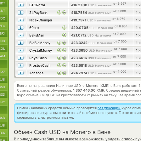
SDT
от 6 997
BTCRotor
416.2708
1
USD Наличными
X
SDT
от 7 000
24PayBank
418.7554
1
USD Наличными
X
SDC
от 6 979
NicexChanger
419.7971
1
USD Наличными
X
ZEC
от 6 954
60сек
420.0705
1
USD Наличными
X
TRX
от 7 000
BaksMan
421.0712
1
USD Наличными
X
BNB
от 7 000
BlaBlaMoney
423.3242
1
USD Наличными
X
SOL
от 7 000
CrystalMoney
423.3650
1
USD Наличными
X
RAM
от 7 000
RoyalCash
423.6616
1
USD Наличными
X
от 7 000
ProstovCash
423.6818
1
USD Наличными
X
от 7 000
MZ
Xchange
424.7974
1
USD Наличными
X
RUB
Всего по направлению Наличные USD
Monero (XMR) в Вене работает
1
→
USD
Суммарный резерв обменников:
1 357 446.00
XMR.
Средневзвешенный 
USD
Курс обмена
XMR/USD
на криптовалютных рынках на текущее время со
CNY
Обмены наличных средств обычно проводятся
без фиксации
курса обмен
фиксирования курса смотрите на сайте обменного пункта. Также эта 
сервисом в электронном письме.
USD
RUB
Обмен Cash USD на Monero в Вене
EUR
В приведенной таблице вы имеете возможность увидеть список пун
UAH