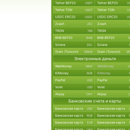
Tether BEP20
Tether BEP20
USDT
U
Tether TON
Tether TON
USDT
U
USDC ERC20
USDC ERC20
USDC
U
Zcash
Zcash
ZEC
TRON
TRON
TRX
BNB BEP20
BNB BEP20
BNB
Solana
Solana
SOL
Gram (Toncoin)
Gram (Toncoin)
GRAM
G
Электронные деньги
WebMoney
WebMoney
WMZ
W
ЮMoney
ЮMoney
RUB
PayPal
PayPal
USD
Volet
Volet
USD
Alipay
Alipay
CNY
Банковские счета и карты
Банковская карта
Банковская карта
USD
Банковская карта
Банковская карта
RUB
Банковская карта
Банковская карта
EUR
Банковская карта
Банковская карта
UAH