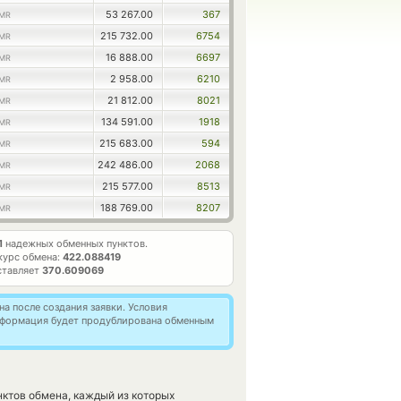
53 267.00
367
MR
215 732.00
6754
MR
16 888.00
6697
MR
2 958.00
6210
MR
21 812.00
8021
MR
134 591.00
1918
MR
215 683.00
594
MR
242 486.00
2068
MR
215 577.00
8513
MR
188 769.00
8207
MR
1
надежных обменных пунктов.
курс обмена:
422.088419
ставляет
370.609069
а после создания заявки. Условия
информация будет продублирована обменным
ктов обмена, каждый из которых