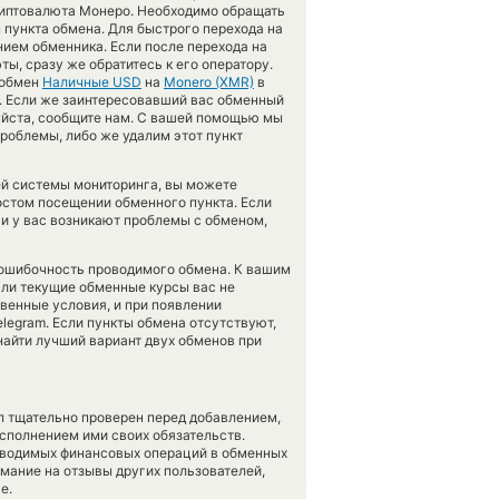
иптовалюта Монеро. Необходимо обращать
 пункта обмена. Для быстрого перехода на
нием обменника. Если после перехода на
, сразу же обратитесь к его оператору.
 обмен
Наличные USD
на
Monero (XMR)
в
ю. Если же заинтересовавший вас обменный
алуйста, сообщите нам. С вашей помощью мы
облемы, либо же удалим этот пункт
ей системы мониторинга, вы можете
остом посещении обменного пункта. Если
и у вас возникают проблемы с обменом,
езошибочность проводимого обмена. К вашим
Если текущие обменные курсы вас не
твенные условия, и при появлении
elegram. Если пункты обмена отсутствуют,
найти лучший вариант двух обменов при
л тщательно проверен перед добавлением,
сполнением ими своих обязательств.
оводимых финансовых операций в обменных
имание на отзывы других пользователей,
е.