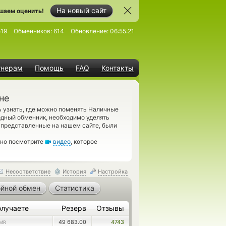
На новый сайт
шаем оценить!
519
Обменников:
614
Обновление:
06:55:21
тнерам
Помощь
FAQ
Контакты
не
 узнать, где можно поменять Наличные
одный обменник, необходимо уделять
 представленные на нашем сайте, были
ьно посмотрите
видео
, которое
Несоответствие
История
Настройка
йной обмен
Статистика
олучаете
Резерв
Отзывы
49 683.00
4743
MR