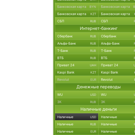
Банковская карта
Банковская карта
BYN
Банковская карта
Банковская карта
KZT
СБП
СБП
RUB
Интернет-банкинг
Сбербанк
Сбербанк
RUB
Альфа-Банк
Альфа-Банк
RUB
Т-Банк
Т-Банк
RUB
ВТБ
ВТБ
RUB
Приват 24
Приват 24
UAH
Kaspi Bank
Kaspi Bank
KZT
Revolut
Revolut
EUR
Денежные переводы
WU
WU
USD
ЗК
ЗК
RUB
Наличные деньги
Наличные
Наличные
USD
Наличные
Наличные
RUB
Наличные
Наличные
EUR