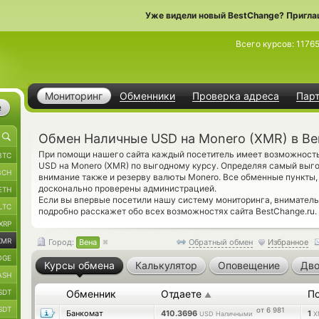
Уже видели новый BestChange? Пригла
Всего курсов:
1176
Мониторинг
Обменники
Проверка адреса
Пар
е
Обмен Наличные USD на Monero (XMR) в Ве
При помощи нашего сайта каждый посетитель имеет возможность
BTC
USD на Monero (XMR) по выгодному курсу. Определяя самый выг
BCH
внимание также и резерву валюты Monero. Все обменные пункты,
досконально проверены администрацией.
ETH
Если вы впервые посетили нашу систему мониторинга, внимател
LTC
подробно расскажет обо всех возможностях сайта BestChange.ru.
XRP
XMR
Город:
Вена
Обратный обмен
Избранное
OGE
Курсы обмена
Калькулятор
Оповещение
Дво
ASH
SDT
Обменник
Отдаете
П
▲
SDT
от 6 981
Банкомат
410.3696
1
USD Наличными
X