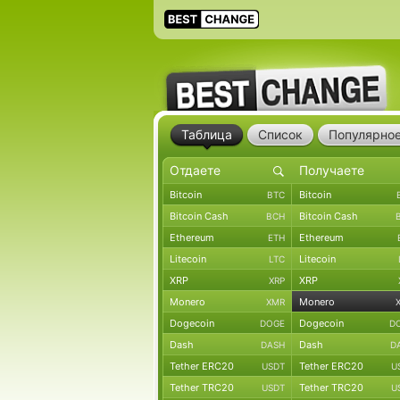
Таблица
Список
Популярно
Bitcoin
Bitcoin
BTC
Bitcoin Cash
Bitcoin Cash
BCH
Ethereum
Ethereum
ETH
Litecoin
Litecoin
LTC
XRP
XRP
XRP
Monero
Monero
XMR
Dogecoin
Dogecoin
DOGE
D
Dash
Dash
DASH
D
Tether ERC20
Tether ERC20
USDT
U
Tether TRC20
Tether TRC20
USDT
U