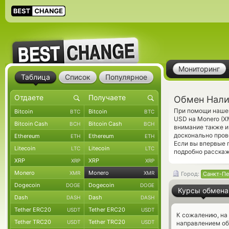
Мониторинг
Таблица
Список
Популярное
Обмен Нали
При помощи нашег
Bitcoin
Bitcoin
BTC
BTC
USD на Monero (X
Bitcoin Cash
Bitcoin Cash
BCH
BCH
внимание также и
досконально про
Ethereum
Ethereum
ETH
ETH
Если вы впервые 
Litecoin
Litecoin
LTC
LTC
подробно расскаж
XRP
XRP
XRP
XRP
Monero
Monero
XMR
XMR
Город:
Санкт-Пе
Dogecoin
Dogecoin
DOGE
DOGE
Курсы обмена
Dash
Dash
DASH
DASH
Tether ERC20
Tether ERC20
USDT
USDT
К сожалению, на
Tether TRC20
Tether TRC20
USDT
USDT
направлением о