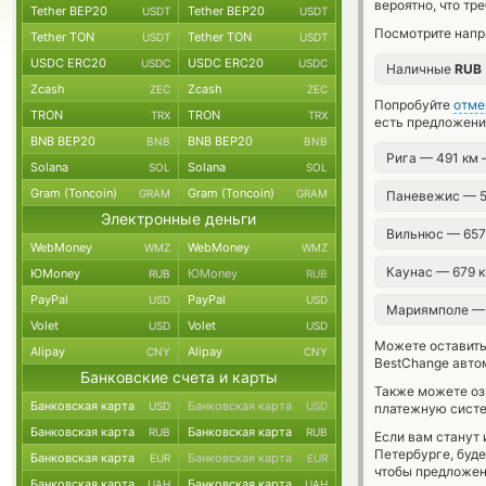
вероятно, что тр
Tether BEP20
Tether BEP20
USDT
USDT
Посмотрите напр
Tether TON
Tether TON
USDT
USDT
USDC ERC20
USDC ERC20
USDC
USDC
Наличные
RUB
Zcash
Zcash
ZEC
ZEC
Попробуйте
отме
TRON
TRON
TRX
TRX
есть предложени
BNB BEP20
BNB BEP20
BNB
BNB
Рига — 491 км
Solana
Solana
SOL
SOL
Gram (Toncoin)
Gram (Toncoin)
GRAM
GRAM
Паневежис — 
Электронные деньги
Вильнюс — 65
WebMoney
WebMoney
WMZ
WMZ
Каунас — 679 
ЮMoney
ЮMoney
RUB
RUB
PayPal
PayPal
USD
USD
Мариямполе —
Volet
Volet
USD
USD
Можете оставит
Alipay
Alipay
CNY
CNY
BestChange авто
Банковские счета и карты
Также можете о
Банковская карта
Банковская карта
USD
USD
платежную сист
Банковская карта
Банковская карта
RUB
RUB
Если вам станут
Петербурге, буд
Банковская карта
Банковская карта
EUR
EUR
чтобы предложен
Банковская карта
Банковская карта
UAH
UAH