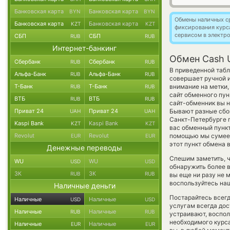
Банковская карта
Банковская карта
BYN
BYN
Обмены наличных с
Банковская карта
Банковская карта
KZT
KZT
фиксирования курс
сервисом в электр
СБП
СБП
RUB
RUB
Интернет-банкинг
Обмен Cash 
Сбербанк
Сбербанк
RUB
RUB
В приведенной табл
Альфа-Банк
Альфа-Банк
RUB
RUB
совершает ручной 
Т-Банк
Т-Банк
внимание на метки,
RUB
RUB
сайт обменного пун
ВТБ
ВТБ
RUB
RUB
сайт-обменник вы н
Приват 24
Приват 24
Бывают разные сбои
UAH
UAH
Санкт-Петербурге п
Kaspi Bank
Kaspi Bank
KZT
KZT
вас обменный пункт 
Revolut
Revolut
помощью мы сумеем
EUR
EUR
этот пункт обмена 
Денежные переводы
Спешим заметить, 
WU
WU
USD
USD
обнаружить более 
ЗК
ЗК
RUB
RUB
вы еще ни разу не 
воспользуйтесь наш
Наличные деньги
Постарайтесь всег
Наличные
Наличные
USD
USD
услугам всегда до
Наличные
Наличные
RUB
RUB
устраивают, воспо
необходимого курса
Наличные
Наличные
EUR
EUR