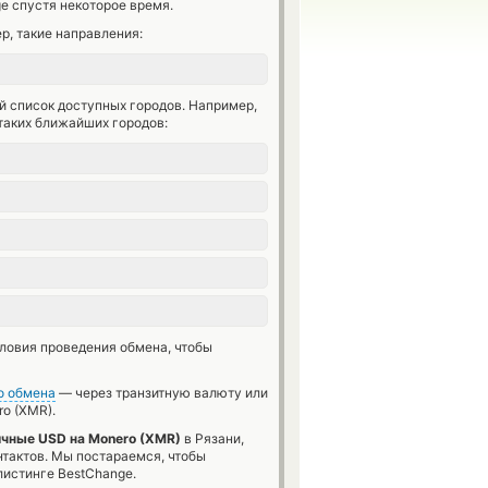
e спустя некоторое время.
р, такие направления:
й список доступных городов. Например,
таких ближайших городов:
словия проведения обмена, чтобы
о обмена
— через транзитную валюту или
o (XMR).
чные USD на Monero (XMR)
в Рязани,
нтактов. Мы постараемся, чтобы
истинге BestChange.