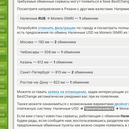
требуемые обменные сервисы могут появиться в базе BestChang
SDT
Посмотрите направления в Рязани с другими валютами. Наприме
SDT
SDC
→
Наличные
RUB
Monero (XMR) —
1
обменник
ZEC
Попробуйте
отменить фильтрацию
по городу и посмотреть полны
TRX
есть предложения по обмену Наличные USD на Monero (XMR) из 
BNB
Москва — 182 км —
2
обменника
SOL
RAM
Чебоксары — 506 км —
1
обменник
Казань — 612 км —
1
обменник
MZ
Санкт-Петербург — 815 км —
2
обменника
RUB
USD
Ростов-на-Дону — 822 км —
1
обменник
USD
Можете оставить
заявку на оповещение
, задав интересующие у
CNY
BestChange автоматически уведомил вас при их появлении.
Также можете ознакомиться с возможными вариантами
двойног
USD
→
→
платежную систему: Наличные USD
Moner
Транзитная валюта
RUB
Если вам станут известны сервисы, работающие с обменом
Нали
будем рады, если сообщите нам, воспользовавшись разделом ко
EUR
предложенные обменные пункты как можно скорее появились в л
UAH