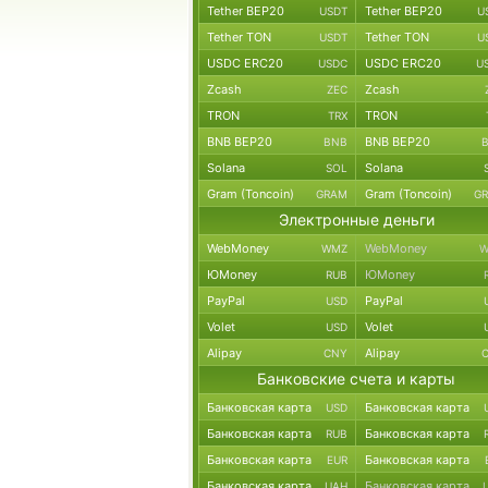
Tether BEP20
Tether BEP20
USDT
U
Tether TON
Tether TON
USDT
U
USDC ERC20
USDC ERC20
USDC
U
Zcash
Zcash
ZEC
TRON
TRON
TRX
BNB BEP20
BNB BEP20
BNB
Solana
Solana
SOL
Gram (Toncoin)
Gram (Toncoin)
GRAM
G
Электронные деньги
WebMoney
WebMoney
WMZ
W
ЮMoney
ЮMoney
RUB
PayPal
PayPal
USD
Volet
Volet
USD
Alipay
Alipay
CNY
Банковские счета и карты
Банковская карта
Банковская карта
USD
Банковская карта
Банковская карта
RUB
Банковская карта
Банковская карта
EUR
Банковская карта
Банковская карта
UAH