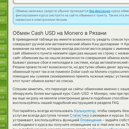
BYN
Обмены наличных средств обычно проводятся
без фиксации
курса обмен
KZT
фиксирования курса смотрите на сайте обменного пункта. Также эта 
сервисом в электронном письме.
RUB
Обмен Cash USD на Monero в Рязани
RUB
В приведенной таблице вы имеете возможность увидеть список пун
RUB
→
совершает ручной или автоматический обмен Кэш долларами
Кр
внимание на метки, которые иногда располагаются рядом с именем
RUB
сайт обменного пункта нажмите один раз мышью на строку с назва
RUB
сайт-обменник вы не нашли возможности совершения обмена валюты
Бывают разные сбои и неполадки в системе, когда автоматический
UAH
Рязани провести нет возможности, но доступен обмен денег вручн
KZT
обменный пункт так и не поменял Dollar cash на Monero cryptocurre
помощью мы сумеем своевременно принять нужные меры: установ
EUR
этот пункт обмена валют из списка.
Спешим заметить, что переходя на сайты-обменники именно с наш
USD
→
обнаружить более выгодный курс Cash-USD
Монеро, чем при пр
RUB
вы еще ни разу не меняли электронные деньги подобным способом 
воспользуйтесь нашей подробной инструкцией в разделе FAQ.
Постарайтесь всегда использовать
Калькулятор
, чтобы сверить б
USD
услугам всегда доступна точная
Статистика
о резервах и курсах. 
RUB
устраивают, воспользуйтесь функцией
Оповещение
– задайте собс
необходимого курса вы получите оповещение на e-mail или же на T
EUR