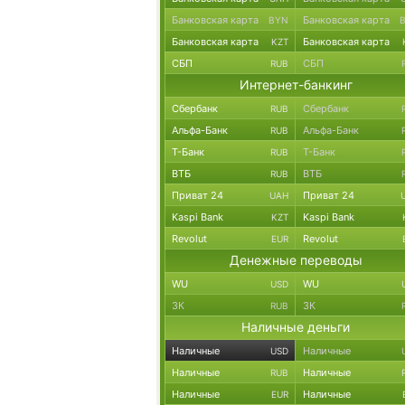
Банковская карта
Банковская карта
BYN
Банковская карта
Банковская карта
KZT
СБП
СБП
RUB
Интернет-банкинг
Сбербанк
Сбербанк
RUB
Альфа-Банк
Альфа-Банк
RUB
Т-Банк
Т-Банк
RUB
ВТБ
ВТБ
RUB
Приват 24
Приват 24
UAH
Kaspi Bank
Kaspi Bank
KZT
Revolut
Revolut
EUR
Денежные переводы
WU
WU
USD
ЗК
ЗК
RUB
Наличные деньги
Наличные
Наличные
USD
Наличные
Наличные
RUB
Наличные
Наличные
EUR