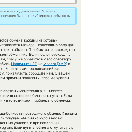
а после создания заявки. Условия
информация будет продублирована обменным
ктов обмена, каждый из которых
иптовалюта Монеро. Необходимо обращать
 пункта обмена. Для быстрого перехода на
нием обменника. Если после перехода на
, сразу же обратитесь к его оператору.
 обмен
Наличные USD
на
Monero (XMR)
в
ую. Если же заинтересовавший вас
ncy, пожалуйста, сообщите нам. С вашей
им причины проблемы, либо же удалим
ей системы мониторинга, вы можете
остом посещении обменного пункта. Если
и у вас возникают проблемы с обменом,
езошибочность проводимого обмена. К вашим
Если текущие обменные курсы вас не
твенные условия, и при появлении
elegram. Если пункты обмена отсутствуют,