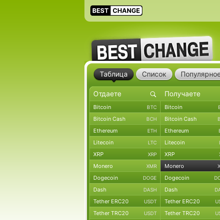
Таблица
Список
Популярно
Bitcoin
Bitcoin
BTC
Bitcoin Cash
Bitcoin Cash
BCH
Ethereum
Ethereum
ETH
Litecoin
Litecoin
LTC
XRP
XRP
XRP
Monero
Monero
XMR
Dogecoin
Dogecoin
DOGE
D
Dash
Dash
DASH
D
Tether ERC20
Tether ERC20
USDT
U
Tether TRC20
Tether TRC20
USDT
U