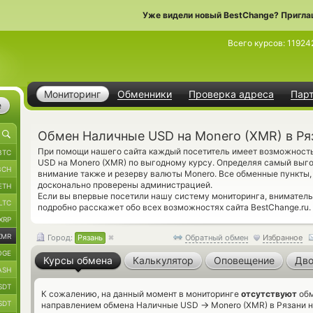
Уже видели новый BestChange? Пригла
Всего курсов:
11924
Мониторинг
Обменники
Проверка адреса
Пар
е
Обмен Наличные USD на Monero (XMR) в Ря
При помощи нашего сайта каждый посетитель имеет возможность
BTC
USD на Monero (XMR) по выгодному курсу. Определяя самый выг
BCH
внимание также и резерву валюты Monero. Все обменные пункты,
досконально проверены администрацией.
ETH
Если вы впервые посетили нашу систему мониторинга, внимател
LTC
подробно расскажет обо всех возможностях сайта BestChange.ru.
XRP
XMR
Город:
Рязань
Обратный обмен
Избранное
OGE
Курсы обмена
Калькулятор
Оповещение
Дво
ASH
SDT
К сожалению, на данный момент в мониторинге
отсутствуют
обм
SDT
→
направлением обмена Наличные USD
Monero (XMR) в Рязани н