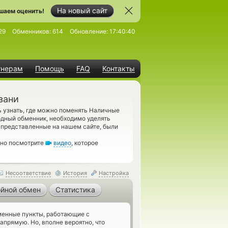
На новый сайт
шаем оценить!
29
Обменников:
614
Обновление:
17:40:40
тнерам
Помощь
FAQ
Контакты
зани
 узнать, где можно поменять Наличные
одный обменник, необходимо уделять
 представленные на нашем сайте, были
ьно посмотрите
видео
, которое
Несоответствие
История
Настройка
йной обмен
Статистика
енные пункты, работающие с
апрямую. Но, вполне вероятно, что