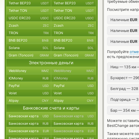
требуемые обмен
Tether BEP20
Tether BEP20
USDT
USDT
Посмотрите напр
Tether TON
Tether TON
USDT
USDT
USDC ERC20
USDC ERC20
USDC
USDC
Наличные
EUR
Zcash
Zcash
ZEC
ZEC
Наличные
EUR
TRON
TRON
TRX
TRX
BNB BEP20
BNB BEP20
BNB
BNB
Наличные
EUR
Solana
Solana
SOL
SOL
Попробуйте
отме
Gram (Toncoin)
Gram (Toncoin)
GRAM
GRAM
есть предложени
Электронные деньги
Ниш — 135 км
WebMoney
WebMoney
WMZ
WMZ
Бухарест — 29
ЮMoney
ЮMoney
RUB
RUB
PayPal
PayPal
USD
USD
Белград — 328
Volet
Volet
USD
USD
Подгорица — 
Alipay
Alipay
CNY
CNY
Банковские счета и карты
Бар — 354 км 
Банковская карта
Банковская карта
USD
USD
Можете оставит
Банковская карта
Банковская карта
RUB
RUB
BestChange авто
Банковская карта
Банковская карта
EUR
EUR
Также можете о
Банковская карта
Банковская карта
платежную сист
UAH
UAH