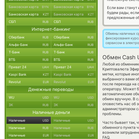
Банковская карта
Банковская карта
BYN
BYN
Если вам станут
будем рады, есл
Банковская карта
Банковская карта
KZT
KZT
предложенные об
СБП
СБП
RUB
RUB
Интернет-банкинг
Обмены наличных с
Сбербанк
Сбербанк
RUB
RUB
фиксирования курс
сервисом в электр
Альфа-Банк
Альфа-Банк
RUB
RUB
Т-Банк
Т-Банк
RUB
RUB
Обмен Cash 
ВТБ
ВТБ
RUB
RUB
Любой из обменнико
Приват 24
Приват 24
UAH
UAH
Криптовалюта Эфир
метки, которые ино
Kaspi Bank
Kaspi Bank
KZT
KZT
выбранного вами об
Revolut
Revolut
EUR
EUR
после перехода на 
Денежные переводы
оператору. Может б
автоматические о
WU
WU
USD
USD
обмен вручную. В сл
оповестить нас об 
ЗК
ЗК
RUB
RUB
администратором са
Наличные деньги
проблемы.
Наличные
Наличные
USD
USD
Часто бывает так, 
обменного пункта ч
Наличные
Наличные
RUB
RUB
возникли затруднен
Наличные
Наличные
EUR
EUR
FAQ.