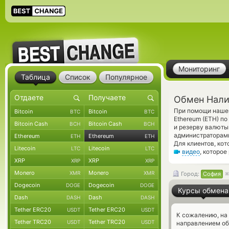
Мониторинг
Таблица
Список
Популярное
Обмен Нали
При помощи нашег
Bitcoin
Bitcoin
BTC
BTC
Ethereum (ETH) п
Bitcoin Cash
Bitcoin Cash
BCH
BCH
и резерву валюты
администраторам
Ethereum
Ethereum
ETH
ETH
Для клиентов, ко
Litecoin
Litecoin
LTC
LTC
видео
, которое
XRP
XRP
XRP
XRP
Monero
Monero
XMR
XMR
Город:
София
Dogecoin
Dogecoin
DOGE
DOGE
Курсы обмена
Dash
Dash
DASH
DASH
Tether ERC20
Tether ERC20
USDT
USDT
К сожалению, на
Tether TRC20
Tether TRC20
USDT
USDT
направлением о