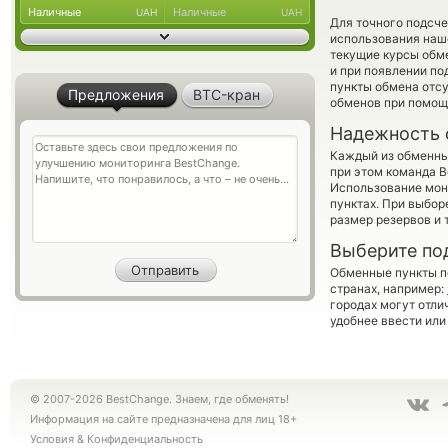
Наличные
Наличные
UAH
UAH
Для точного подсче
использования наше
текущие курсы обм
и при появлении по
пункты обмена отс
Предложения
BTC-кран
обменов при помощ
Надежность 
Каждый из обменны
при этом команда 
Использование мон
пунктах. При выбор
размер резервов и 
Выберите по
Обменные пункты по
странах, например:
городах могут отли
удобнее ввести или
© 2007-2026 BestChange. Знаем, где обменять!
Информация на сайте предназначена для лиц 18+
Условия
&
Конфиденциальность