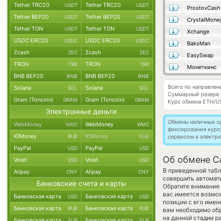
Tether TRC20
Tether TRC20
USDT
USDT
ProstovCash
Tether BEP20
Tether BEP20
USDT
USDT
CrystalMone
Tether TON
Tether TON
USDT
USDT
Xchange
USDC ERC20
USDC ERC20
USDC
USDC
BaksMan
Zcash
Zcash
ZEC
ZEC
EasySwap
TRON
TRON
TRX
TRX
Монеткинс
BNB BEP20
BNB BEP20
BNB
BNB
Всего по направле
Solana
Solana
SOL
SOL
Суммарный резерв
Gram (Toncoin)
Gram (Toncoin)
GRAM
GRAM
Курс обмена
ETH/U
Электронные деньги
Обмены наличных с
WebMoney
WebMoney
WMZ
WMZ
фиксирования курс
ЮMoney
ЮMoney
RUB
RUB
сервисом в электр
PayPal
PayPal
USD
USD
Об обмене C
Volet
Volet
USD
USD
В приведенной табл
Alipay
Alipay
CNY
CNY
совершить автомат
Банковские счета и карты
Обратите внимание 
вас имеется возмо
Банковская карта
Банковская карта
USD
USD
позиции с его имен
Банковская карта
Банковская карта
RUB
RUB
вам необходимо обр
на данной стадии 
Банковская карта
Банковская карта
EUR
EUR