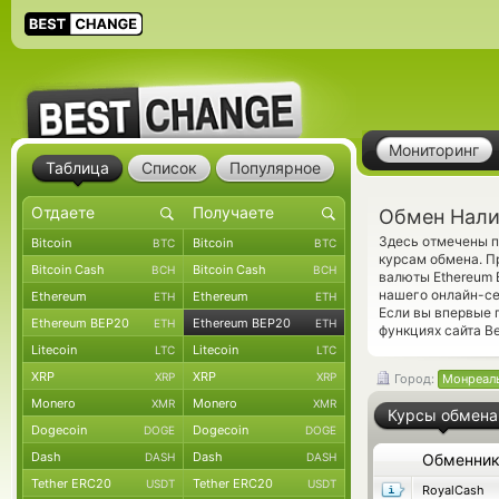
Мониторинг
Таблица
Список
Популярное
Обмен Нали
Здесь отмечены п
Bitcoin
Bitcoin
BTC
BTC
курсам обмена. П
Bitcoin Cash
Bitcoin Cash
BCH
BCH
валюты Ethereum 
нашего онлайн-се
Ethereum
Ethereum
ETH
ETH
Если вы впервые 
Ethereum BEP20
Ethereum BEP20
ETH
ETH
функциях сайта Be
Litecoin
Litecoin
LTC
LTC
XRP
XRP
XRP
XRP
Город:
Монреал
Monero
Monero
XMR
XMR
Курсы обмена
Dogecoin
Dogecoin
DOGE
DOGE
Dash
Dash
DASH
DASH
Обменни
Tether ERC20
Tether ERC20
USDT
USDT
RoyalCash