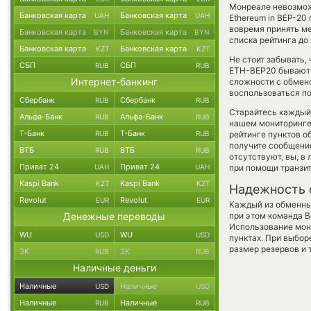
Монреале невозможе
Банковская карта
Банковская карта
UAH
UAH
Ethereum in BEP-20
вовремя принять ме
Банковская карта
Банковская карта
BYN
BYN
списка рейтинга до
Банковская карта
Банковская карта
KZT
KZT
Не стоит забывать,
СБП
СБП
RUB
RUB
ETH-BEP20 бывают 
Интернет-банкинг
сложности с обмено
воспользоваться по
Сбербанк
Сбербанк
RUB
RUB
Старайтесь каждый
Альфа-Банк
Альфа-Банк
RUB
RUB
нашем мониторинге
Т-Банк
Т-Банк
RUB
RUB
рейтинге пунктов о
получите сообщение
ВТБ
ВТБ
RUB
RUB
отсутствуют, вы, в
Приват 24
Приват 24
UAH
UAH
при помощи транзи
Kaspi Bank
Kaspi Bank
KZT
KZT
Надежность 
Revolut
Revolut
EUR
EUR
Каждый из обменны
Денежные переводы
при этом команда 
Использование мон
WU
WU
USD
USD
пунктах. При выбор
размер резервов и 
ЗК
ЗК
RUB
RUB
Наличные деньги
Наличные
Наличные
USD
USD
Наличные
Наличные
RUB
RUB