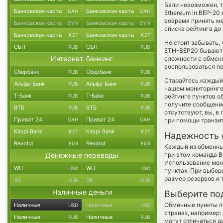
Бали невозможен, т
Банковская карта
Банковская карта
UAH
UAH
Ethereum in BEP-20
вовремя принять ме
Банковская карта
Банковская карта
BYN
BYN
списка рейтинга до
Банковская карта
Банковская карта
KZT
KZT
Не стоит забывать,
СБП
СБП
RUB
RUB
ETH-BEP20 бывают 
Интернет-банкинг
сложности с обмено
воспользоваться по
Сбербанк
Сбербанк
RUB
RUB
Старайтесь каждый
Альфа-Банк
Альфа-Банк
RUB
RUB
нашем мониторинге
Т-Банк
Т-Банк
RUB
RUB
рейтинге пунктов о
получите сообщение
ВТБ
ВТБ
RUB
RUB
отсутствуют, вы, в
Приват 24
Приват 24
UAH
UAH
при помощи транзи
Kaspi Bank
Kaspi Bank
KZT
KZT
Надежность 
Revolut
Revolut
EUR
EUR
Каждый из обменны
Денежные переводы
при этом команда 
Использование мон
WU
WU
USD
USD
пунктах. При выбор
размер резервов и 
ЗК
ЗК
RUB
RUB
Наличные деньги
Выберите по
Обменные пункты по
Наличные
Наличные
USD
USD
странах, например:
Наличные
Наличные
RUB
RUB
могут отличаться д