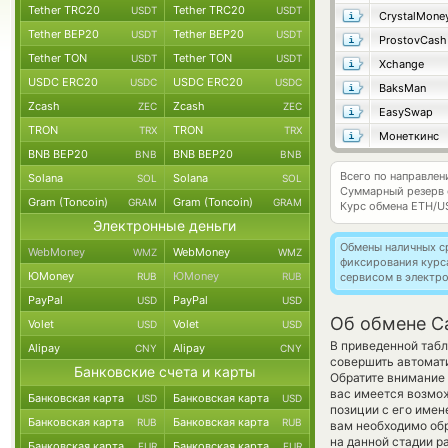
Tether TRC20
Tether TRC20
USDT
USDT
CrystalMone
Tether BEP20
Tether BEP20
USDT
USDT
ProstovCash
Tether TON
Tether TON
USDT
USDT
Xchange
USDC ERC20
USDC ERC20
USDC
USDC
BaksMan
Zcash
Zcash
ZEC
ZEC
EasySwap
TRON
TRON
TRX
TRX
Монеткинс
BNB BEP20
BNB BEP20
BNB
BNB
Всего по направле
Solana
Solana
SOL
SOL
Суммарный резерв
Gram (Toncoin)
Gram (Toncoin)
GRAM
GRAM
Курс обмена
ETH/U
Электронные деньги
Обмены наличных с
WebMoney
WebMoney
WMZ
WMZ
фиксирования курс
ЮMoney
ЮMoney
RUB
RUB
сервисом в электр
PayPal
PayPal
USD
USD
Об обмене C
Volet
Volet
USD
USD
В приведенной табл
Alipay
Alipay
CNY
CNY
совершить автомат
Банковские счета и карты
Обратите внимание 
вас имеется возмо
Банковская карта
Банковская карта
USD
USD
позиции с его имен
Банковская карта
Банковская карта
RUB
RUB
вам необходимо обр
на данной стадии 
Банковская карта
Банковская карта
EUR
EUR