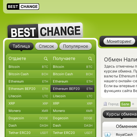
Мониторинг
Таблица
Список
Популярное
Обмен Нали
Здесь отмечены п
Bitcoin
Bitcoin
BTC
BTC
курсам обмена. П
Bitcoin Cash
Bitcoin Cash
BCH
BCH
валюты Ethereum 
нашего онлайн-се
Ethereum
Ethereum
ETH
ETH
Если вы впервые 
Ethereum BEP20
Ethereum BEP20
ETH
ETH
функциях сайта Be
Litecoin
Litecoin
LTC
LTC
XRP
XRP
XRP
XRP
Город:
Бали
Monero
Monero
XMR
XMR
Курсы обмена
Dogecoin
Dogecoin
DOGE
DOGE
Dash
Dash
DASH
DASH
Обменни
Tether ERC20
Tether ERC20
USDT
USDT
RoyalCash