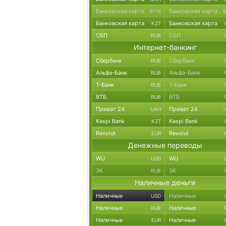
Банковская карта
Банковская карта
BYN
Банковская карта
Банковская карта
KZT
СБП
СБП
RUB
Интернет-банкинг
Сбербанк
Сбербанк
RUB
Альфа-Банк
Альфа-Банк
RUB
Т-Банк
Т-Банк
RUB
ВТБ
ВТБ
RUB
Приват 24
Приват 24
UAH
Kaspi Bank
Kaspi Bank
KZT
Revolut
Revolut
EUR
Денежные переводы
WU
WU
USD
ЗК
ЗК
RUB
Наличные деньги
Наличные
Наличные
USD
Наличные
Наличные
RUB
Наличные
Наличные
EUR