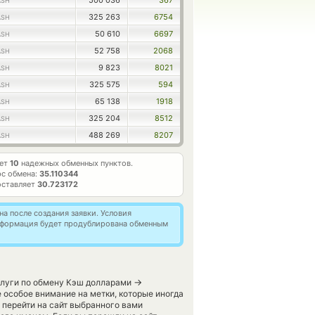
500 036
367
ASH
325 263
6754
ASH
50 610
6697
ASH
52 758
2068
ASH
9 823
8021
ASH
325 575
594
ASH
65 138
1918
ASH
325 204
8512
ASH
488 269
8207
ASH
ает
10
надежных обменных пунктов.
с обмена:
35.110344
оставляет
30.723172
а после создания заявки. Условия
информация будет продублирована обменным
→
слуги по обмену Кэш долларами
 особое внимание на метки, которые иногда
 перейти на сайт выбранного вами