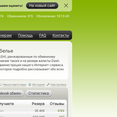
На новый сайт
шаем оценить!
974
Обменников:
615
Обновление:
19:13:40
тнерам
Помощь
FAQ
Контакты
белье
ASH), ранжированные по обменному
мание также и на резерв валюты Dash.
дминистрации нашего Интернет-сервиса.
 которое подробно рассказывает обо всех
Несоответствие
История
Настройка
йной обмен
Статистика
лучаете
Резерв
Отзывы
35 405
4743
ASH