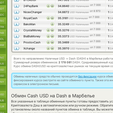
BTCRotor
34.7302
1
USD Наличными
D
SDT
от 7 000
24PayBank
34.8640
1
USD Наличными
D
SDT
от 6 970
NicexChanger
34.8872
1
USD Наличными
D
SDC
от 7 000
RoyalCash
35.3181
1
USD Наличными
D
ZEC
от 7 000
BaksMan
35.3249
1
USD Наличными
D
TRX
от 7 000
CrystalMoney
35.3276
1
USD Наличными
D
BNB
от 7 000
BlaBlaMoney
35.3373
1
USD Наличными
D
SOL
от 7 000
ProstovCash
35.3469
1
USD Наличными
D
RAM
от 7 000
Xchange
35.3970
1
USD Наличными
D
MZ
Всего по направлению Наличные USD
Dash (DASH) в Марбелье работ
→
Суммарный резерв обменников:
2 178 081
DASH.
Средневзвешенный кур
RUB
Курс обмена
DASH/USD
на криптовалютных рынках на текущее время с
USD
USD
Обмены наличных средств обычно проводятся
без фиксации
курса обмен
фиксирования курса смотрите на сайте обменного пункта. Также эта 
CNY
сервисом в электронном письме.
USD
Обмен Cash USD на Dash в Марбелье
RUB
Все указанные в таблице обменные пункты готовы предоставить у
Криптовалюта Дэш в автоматическом или ручном режиме. Обратите
EUR
установлены около названий пунктов обмена в таблице. Вы можете
UAH