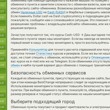
обменника при помощи однократного нажатия мышью по позиции с 
обменного пункта и заметили сложности с обменом валюты, вам не
BYN
консультанту сайта-обменника. Возможны разнообразные неполадки
KZT
обмен
Наличные USD
на
Dash (DASH)
в Марбелье совершить невозм
Если поменять Dollar cash на Dash cryptocurrency в подходящем для
RUB
пожалуйста, сообщите нам о сложившейся ситуации. Это поможет 
разрешению проблемы с владельцем вебсайта-обменника, или же во
решения вопроса.
RUB
→
Зачастую получается так, что курсы Cash-USD
Даш выгоднее тог
RUB
обменного пункта через наш мониторинг. Если вы никогда не менял
RUB
первый визит в нашу систему мониторинга, просто воспользуйтесь
RUB
Применяйте
Калькулятор
для точного расчета отдаваемой или пол
UAH
доступна точная
Статистика
курсов и резервов. Если же вы не наш
курс, не стоит спешить с обменом, используйте услугу
Оповещение
KZT
вас курсе на e-mail или же на Telegram. Если обменники отсутству
EUR
обмен
и найти лучший вариант двух обменов с помощью транзитной
Безопасность обменных сервисов
USD
Каждый из обменных пунктов, присутствующих на нашем сайте, бы
при этом команда BestChange непрерывно следит за надлежащим и
RUB
Использование мониторинга позволяет повысить безопасность пр
пунктах. При выборе обменного пункта, пожалуйста, обращайте вн
размер резервов и текущий статус обменника на нашем мониторинг
USD
Выберите подходящий город
RUB
Обменные пункты покупают и продают криптовалюты и электронные
EUR