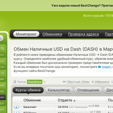
Уже видели новый BestChange? Пригла
Всего курсов:
1151
Мониторинг
Обменники
Проверка адреса
Пар
е
Обмен Наличные USD на Dash (DASH) в Мар
→
В рейтинге ниже приведены обменники Наличные USD
Dash (D
BTC
курсу. Определите наиболее удобный обменный курс, обратив вни
BCH
Каждый обменник был досконально проверен представителями а
Если вы впервые посетили наш мониторинг, посмотрите
видео
,
ETH
функциях сайта BestChange.
LTC
XRP
Город:
Марбелья
Обратный обмен
Избранное
XMR
Курсы обмена
Калькулятор
Оповещение
Дво
OGE
ASH
Обменник
Отдаете
По
▲
SDT
от 6 966
Банкомат
34.1514
1
USD Наличными
D
SDT
от 7 004