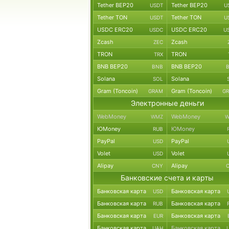
Tether BEP20
Tether BEP20
USDT
U
Tether TON
Tether TON
USDT
U
USDC ERC20
USDC ERC20
USDC
U
Zcash
Zcash
ZEC
TRON
TRON
TRX
BNB BEP20
BNB BEP20
BNB
Solana
Solana
SOL
Gram (Toncoin)
Gram (Toncoin)
GRAM
G
Электронные деньги
WebMoney
WebMoney
WMZ
W
ЮMoney
ЮMoney
RUB
PayPal
PayPal
USD
Volet
Volet
USD
Alipay
Alipay
CNY
Банковские счета и карты
Банковская карта
Банковская карта
USD
Банковская карта
Банковская карта
RUB
Банковская карта
Банковская карта
EUR
Банковская карта
Банковская карта
UAH