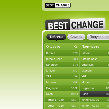
Таблица
Список
Популярно
Bitcoin
Bitcoin
BTC
Bitcoin Cash
Bitcoin Cash
BCH
Ethereum
Ethereum
ETH
Litecoin
Litecoin
LTC
XRP
XRP
XRP
Monero
Monero
XMR
Dogecoin
Dogecoin
DOGE
D
Dash
Dash
DASH
D
Tether ERC20
Tether ERC20
USDT
U
Tether TRC20
Tether TRC20
USDT
U