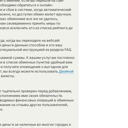
его именем. Если вы перешли на сайт
обходимо обратиться к онлайн-
 и сбои в системе, когда автоматический
ожно, но доступен обмен валют вручную.
 вас обменнике все же не удалось,
нам своевременно принять меры по
все исключить его из списка рейтинга до
да, когда вы переходите на вебсайт
и деньги данным способом и это ваш
 специальной инструкцией из раздела FAQ.
учаемой суммы. К вашим услугам постоянно
ли в списке обменных пунктов удобный вам
и получите оповещение о выгодном для
ют, вы всегда можете использовать
Двойной
 валюты.
л тщательно проверен перед добавлением,
сполнением ими своих обязательств.
оводимых финансовых операций в обменных
имание на отзывы других пользователей,
е.
 деньги за наличные во многих городах и