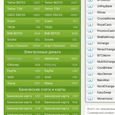
BTCRotor
Tether BEP20
Tether BEP20
USDT
USDT
24PayBank
Tether TON
Tether TON
USDT
USDT
60сек
USDC ERC20
USDC ERC20
USDC
USDC
CrystalMone
Zcash
Zcash
ZEC
ZEC
RoyalCash
TRON
TRON
TRX
TRX
ProstovCash
BNB BEP20
BNB BEP20
BNB
BNB
BlaBlaMoney
Solana
Solana
SOL
SOL
Xchange
Gram (Toncoin)
Gram (Toncoin)
GRAM
GRAM
NicexChange
Электронные деньги
BTCWorm
WebMoney
WebMoney
WMZ
WMZ
MultiXchang
ЮMoney
ЮMoney
RUB
RUB
CoinBlinker
PayPal
PayPal
USD
USD
AbcObmen
Volet
Volet
USD
USD
BaksMan
Alipay
Alipay
CNY
CNY
NordChange
Банковские счета и карты
EasySwap
Банковская карта
Банковская карта
USD
USD
Монеткинс
Банковская карта
Банковская карта
RUB
RUB
Банковская карта
Банковская карта
EUR
EUR
Всего по направле
Суммарный резерв
Банковская карта
Банковская карта
UAH
UAH