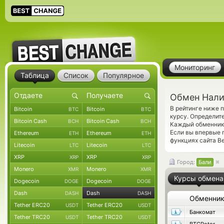
Мониторинг
Таблица
Список
Популярное
Обмен Нали
В рейтинге ниже
Bitcoin
Bitcoin
BTC
BTC
курсу. Определит
Bitcoin Cash
Bitcoin Cash
BCH
BCH
Каждый обменник 
Если вы впервые 
Ethereum
Ethereum
ETH
ETH
функциях сайта B
Litecoin
Litecoin
LTC
LTC
XRP
XRP
XRP
XRP
Город:
Бали
Monero
Monero
XMR
XMR
Курсы обмена
Dogecoin
Dogecoin
DOGE
DOGE
Dash
Dash
DASH
DASH
Обменни
Tether ERC20
Tether ERC20
USDT
USDT
Банкомат
Tether TRC20
Tether TRC20
USDT
USDT