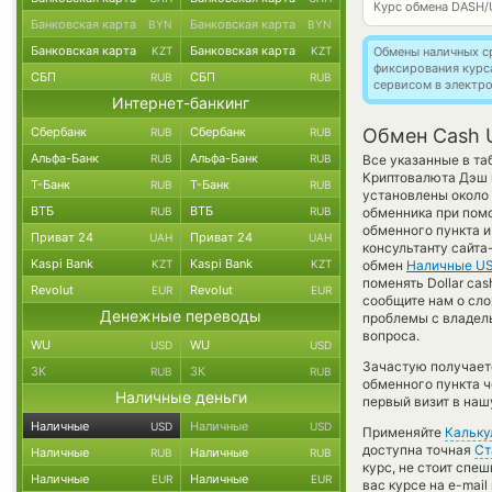
Курс обмена
DASH/
Банковская карта
Банковская карта
BYN
BYN
Банковская карта
Банковская карта
KZT
KZT
Обмены наличных с
фиксирования курс
СБП
СБП
RUB
RUB
сервисом в электр
Интернет-банкинг
Сбербанк
Сбербанк
Обмен Cash 
RUB
RUB
Альфа-Банк
Альфа-Банк
RUB
RUB
Все указанные в т
Криптовалюта Дэш в
Т-Банк
Т-Банк
RUB
RUB
установлены около 
ВТБ
ВТБ
RUB
RUB
обменника при помо
обменного пункта и
Приват 24
Приват 24
UAH
UAH
консультанту сайта
Kaspi Bank
Kaspi Bank
KZT
KZT
обмен
Наличные U
поменять Dollar ca
Revolut
Revolut
EUR
EUR
сообщите нам о сл
Денежные переводы
проблемы с владель
вопроса.
WU
WU
USD
USD
Зачастую получает
ЗК
ЗК
RUB
RUB
обменного пункта ч
Наличные деньги
первый визит в наш
Наличные
Наличные
USD
USD
Применяйте
Кальку
доступна точная
Ст
Наличные
Наличные
RUB
RUB
курс, не стоит спе
Наличные
Наличные
EUR
EUR
вас курсе на e-mai