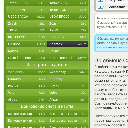
EasySwap
Tether BEP20
Tether BEP20
USDT
USDT
Монеткинс
Tether TON
Tether TON
USDT
USDT
USDC ERC20
USDC ERC20
USDC
USDC
Всего по направле
Суммарный резерв
Zcash
Zcash
ZEC
ZEC
Курс обмена
ATOM/
TRON
TRON
TRX
TRX
BNB BEP20
BNB BEP20
BNB
BNB
Обмены наличных с
фиксирования курс
Cosmos
Cosmos
ATOM
ATOM
сервисом в электр
Solana
Solana
SOL
SOL
Gram (Toncoin)
Gram (Toncoin)
GRAM
GRAM
Об обмене C
Электронные деньги
В таблице вы может
→
Кэш долларами
К
WebMoney
WebMoney
WMZ
WMZ
расположены около 
ЮMoney
ЮMoney
RUB
RUB
обменного пункта, 
что после перехода
PayPal
PayPal
USD
USD
сразу же обратитес
Volet
Volet
USD
USD
работы вебсайта а
должны предложить 
Alipay
Alipay
CNY
CNY
Cosmos cryptocurr
Банковские счета и карты
необходимые меры: 
Банковская карта
Банковская карта
USD
USD
Часто получается т
через наш сервис. 
Банковская карта
Банковская карта
RUB
RUB
советуем посетить 
Банковская карта
Банковская карта
EUR
EUR