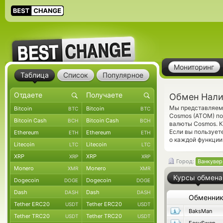
Мониторинг
Таблица
Список
Популярное
Обмен Нали
Мы представляем 
Bitcoin
Bitcoin
BTC
BTC
Cosmos (ATOM) по
Bitcoin Cash
Bitcoin Cash
BCH
BCH
валюты Cosmos. К
Если вы пользует
Ethereum
Ethereum
ETH
ETH
о каждой функции 
Litecoin
Litecoin
LTC
LTC
XRP
XRP
XRP
XRP
Город:
Ванкувер
Monero
Monero
XMR
XMR
Курсы обмена
Dogecoin
Dogecoin
DOGE
DOGE
Dash
Dash
DASH
DASH
Обменни
Tether ERC20
Tether ERC20
USDT
USDT
BaksMan
Tether TRC20
Tether TRC20
USDT
USDT