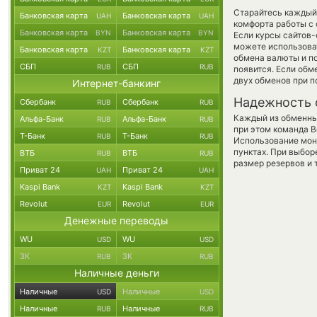
Старайтесь каждый
Банковская карта
Банковская карта
UAH
UAH
комфорта работы с 
Банковская карта
Банковская карта
BYN
BYN
Если курсы сайтов
можете использов
Банковская карта
Банковская карта
KZT
KZT
обмена валюты и по
СБП
СБП
RUB
RUB
появится. Если обм
двух обменов при 
Интернет-банкинг
Надежность 
Сбербанк
Сбербанк
RUB
RUB
Каждый из обменны
Альфа-Банк
Альфа-Банк
RUB
RUB
при этом команда 
Т-Банк
Т-Банк
RUB
RUB
Использование мон
пунктах. При выбор
ВТБ
ВТБ
RUB
RUB
размер резервов и 
Приват 24
Приват 24
UAH
UAH
Kaspi Bank
Kaspi Bank
KZT
KZT
Revolut
Revolut
EUR
EUR
Денежные переводы
WU
WU
USD
USD
ЗК
ЗК
RUB
RUB
Наличные деньги
Наличные
Наличные
USD
USD
Наличные
Наличные
RUB
RUB