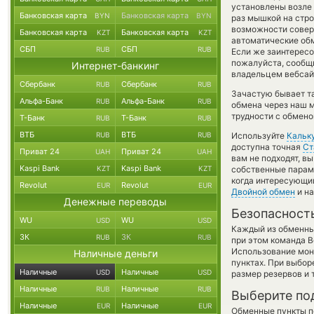
установлены возле 
Банковская карта
Банковская карта
BYN
BYN
раз мышкой на стро
возможности соверш
Банковская карта
Банковская карта
KZT
KZT
автоматические о
СБП
СБП
RUB
RUB
Если же заинтересов
пожалуйста, сообщ
Интернет-банкинг
владельцем вебсайт
Сбербанк
Сбербанк
RUB
RUB
Зачастую бывает т
Альфа-Банк
Альфа-Банк
RUB
RUB
обмена через наш м
трудности с обмено
Т-Банк
Т-Банк
RUB
RUB
ВТБ
ВТБ
RUB
RUB
Используйте
Кальк
доступна точная
Ст
Приват 24
Приват 24
UAH
UAH
вам не подходят, 
Kaspi Bank
Kaspi Bank
KZT
KZT
собственные параме
когда интересующий
Revolut
Revolut
EUR
EUR
Двойной обмен
и на
Денежные переводы
Безопасност
WU
WU
USD
USD
Каждый из обменны
ЗК
ЗК
RUB
RUB
при этом команда 
Использование мон
Наличные деньги
пунктах. При выбор
Наличные
Наличные
USD
USD
размер резервов и 
Наличные
Наличные
RUB
RUB
Выберите по
Наличные
Наличные
EUR
EUR
Обменные пункты по