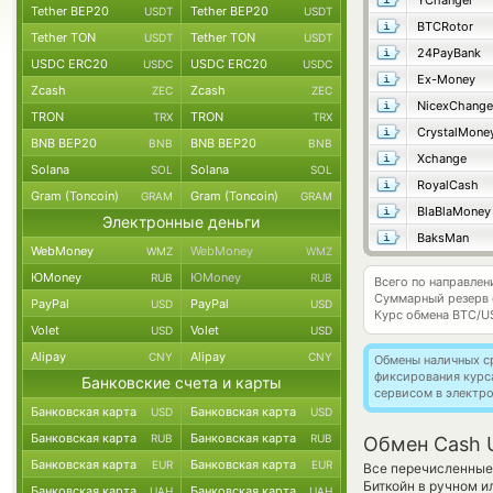
YChanger
Tether BEP20
Tether BEP20
USDT
USDT
BTCRotor
Tether TON
Tether TON
USDT
USDT
24PayBank
USDC ERC20
USDC ERC20
USDC
USDC
Ex-Money
Zcash
Zcash
ZEC
ZEC
NicexChange
TRON
TRON
TRX
TRX
CrystalMone
BNB BEP20
BNB BEP20
BNB
BNB
Xchange
Solana
Solana
SOL
SOL
RoyalCash
Gram (Toncoin)
Gram (Toncoin)
GRAM
GRAM
BlaBlaMoney
Электронные деньги
BaksMan
WebMoney
WebMoney
WMZ
WMZ
ЮMoney
ЮMoney
RUB
RUB
Всего по направле
Суммарный резерв
PayPal
PayPal
USD
USD
Курс обмена
BTC/U
Volet
Volet
USD
USD
Alipay
Alipay
CNY
CNY
Обмены наличных с
фиксирования курс
Банковские счета и карты
сервисом в электр
Банковская карта
Банковская карта
USD
USD
Банковская карта
Банковская карта
RUB
RUB
Обмен Cash U
Банковская карта
Банковская карта
EUR
EUR
Все перечисленные
Биткойн в ручном и
Банковская карта
Банковская карта
UAH
UAH