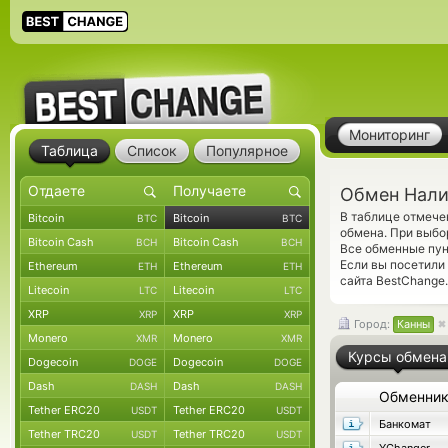
Мониторинг
Таблица
Список
Популярное
Обмен Налич
В таблице отмеч
Bitcoin
Bitcoin
BTC
BTC
обмена. При выбор
Bitcoin Cash
Bitcoin Cash
BCH
BCH
Все обменные пун
Если вы посетили
Ethereum
Ethereum
ETH
ETH
сайта BestChange.
Litecoin
Litecoin
LTC
LTC
XRP
XRP
XRP
XRP
Город:
Канны
Monero
Monero
XMR
XMR
Курсы обмена
Dogecoin
Dogecoin
DOGE
DOGE
Dash
Dash
DASH
DASH
Обменни
Tether ERC20
Tether ERC20
USDT
USDT
Банкомат
Tether TRC20
Tether TRC20
USDT
USDT