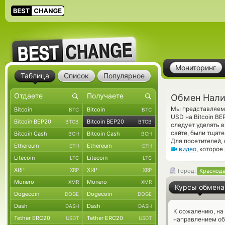
Мониторинг
Таблица
Список
Популярное
Обмен Налич
Мы представляем 
Bitcoin
Bitcoin
BTC
BTC
USD на Bitcoin B
Bitcoin BEP20
Bitcoin BEP20
BTCB
BTCB
следует уделять 
сайте, были тщат
Bitcoin Cash
Bitcoin Cash
BCH
BCH
Для посетителей,
Ethereum
Ethereum
ETH
ETH
видео
, которое
Litecoin
Litecoin
LTC
LTC
XRP
XRP
XRP
XRP
Город:
Краснод
Monero
Monero
XMR
XMR
Курсы обмена
Dogecoin
Dogecoin
DOGE
DOGE
Dash
Dash
DASH
DASH
К сожалению, на
Tether ERC20
Tether ERC20
USDT
USDT
направлением о