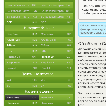
Банковская карта
Банковская карта
UAH
UAH
Если вам станут
Краснодаре, буд
Банковская карта
Банковская карта
BYN
BYN
чтобы предложен
Банковская карта
Банковская карта
KZT
KZT
СБП
СБП
RUB
RUB
Обмены наличных с
Интернет-банкинг
фиксирования курс
сервисом в электр
Сбербанк
Сбербанк
RUB
RUB
Альфа-Банк
Альфа-Банк
RUB
RUB
Об обмене Ca
Т-Банк
Т-Банк
RUB
RUB
Любой из обменных 
ВТБ
ВТБ
RUB
RUB
Криптовалюта Bitco
метки, которые ино
Приват 24
Приват 24
UAH
UAH
выбранного вами об
Kaspi Bank
Kaspi Bank
KZT
KZT
совершили переход 
администратору сай
Revolut
Revolut
EUR
EUR
сайта автоматичес
Денежные переводы
вам должны предложи
подходящем для вас
WU
WU
USD
USD
примем необходимы
ЗК
ЗК
RUB
RUB
сайта из рейтинга 
Наличные деньги
Часто получается т
через наш монитори
Наличные
Наличные
USD
USD
первое посещение 
Наличные
Наличные
RUB
RUB
FAQ.