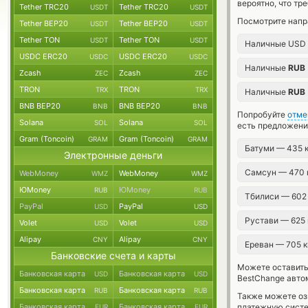
вероятно, что тр
Tether TRC20
Tether TRC20
USDT
USDT
Посмотрите напр
Tether BEP20
Tether BEP20
USDT
USDT
Tether TON
Tether TON
USDT
USDT
Наличные USD
USDC ERC20
USDC ERC20
USDC
USDC
Наличные
RUB
Zcash
Zcash
ZEC
ZEC
TRON
TRON
TRX
TRX
Наличные
RUB
BNB BEP20
BNB BEP20
BNB
BNB
Попробуйте
отме
Solana
Solana
SOL
SOL
есть предложени
Gram (Toncoin)
Gram (Toncoin)
GRAM
GRAM
Батуми — 435 
Электронные деньги
Самсун — 470
WebMoney
WebMoney
WMZ
WMZ
ЮMoney
ЮMoney
RUB
RUB
Тбилиси — 602
PayPal
PayPal
USD
USD
Рустави — 625
Volet
Volet
USD
USD
Alipay
Alipay
CNY
CNY
Ереван — 705 
Банковские счета и карты
Можете оставит
Банковская карта
Банковская карта
USD
USD
BestChange авто
Банковская карта
Банковская карта
RUB
RUB
Также можете о
Банковская карта
Банковская карта
платежную сист
EUR
EUR