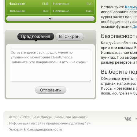
Наличные
Наличные
EUR
EUR
Используйте
Кальк
Наличные
Наличные
UAH
UAH
использования серв
курсы валют вас н
необходимого курса
помощи функции
Дв
Безопасност
Предложения
BTC-кран
Каждый из обменны
при этом команда 
Использование мон
пунктах. При выбор
размер резервов и 
Выберите по
Обменные пункты по
странах, например:
Курсы и резервы в 
локацию, где вам б
© 2007-2026 BestChange. Знаем, где обменять!
Информация на сайте предназначена для лиц 18+
Условия
&
Конфиденциальность