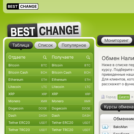
Мониторинг
Таблица
Список
Популярное
Обмен Налич
Ниже в списке пе
Bitcoin
Bitcoin
BTC
BTC
курсу. Подберите
Bitcoin Cash
Bitcoin Cash
BCH
BCH
приведенные наши
Для клиентов, ко
Ethereum
Ethereum
ETH
ETH
расскажет о функ
Litecoin
Litecoin
LTC
LTC
XRP
XRP
XRP
XRP
Город:
Сиэтл
Monero
Monero
XMR
XMR
Курсы обмена
Dogecoin
Dogecoin
DOGE
DOGE
Dash
Dash
DASH
DASH
Обменни
Tether ERC20
Tether ERC20
USDT
USDT
BaksMan
Tether TRC20
Tether TRC20
USDT
USDT