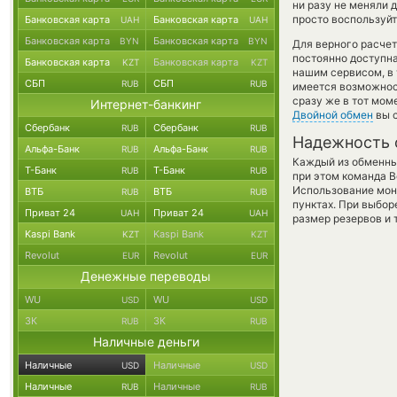
ни разу не меняли 
просто воспользуйт
Банковская карта
Банковская карта
UAH
UAH
Банковская карта
Банковская карта
BYN
BYN
Для верного расчет
постоянно доступн
Банковская карта
Банковская карта
KZT
KZT
нашим сервисом, в
СБП
СБП
RUB
RUB
имеется возможност
сразу же в тот мом
Интернет-банкинг
Двойной обмен
вы с
Сбербанк
Сбербанк
RUB
RUB
Надежность 
Альфа-Банк
Альфа-Банк
RUB
RUB
Каждый из обменны
Т-Банк
Т-Банк
RUB
RUB
при этом команда 
Использование мон
ВТБ
ВТБ
RUB
RUB
пунктах. При выбор
Приват 24
Приват 24
UAH
UAH
размер резервов и 
Kaspi Bank
Kaspi Bank
KZT
KZT
Revolut
Revolut
EUR
EUR
Денежные переводы
WU
WU
USD
USD
ЗК
ЗК
RUB
RUB
Наличные деньги
Наличные
Наличные
USD
USD
Наличные
Наличные
RUB
RUB