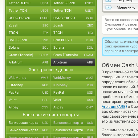
EasySwap
Tether BEP20
Tether BEP20
USDT
USDT
Монеткинс
Tether TON
Tether TON
USDT
USDT
USDC ERC20
USDC ERC20
USDC
USDC
Всего по направле
Суммарный резерв
Zcash
Zcash
ZEC
ZEC
Курс обмена
USD/A
TRON
TRON
TRX
TRX
BNB BEP20
BNB BEP20
BNB
BNB
Обмены наличных с
фиксирования курс
Solana
Solana
SOL
SOL
сервисом в электр
Gram (Toncoin)
Gram (Toncoin)
GRAM
GRAM
Arbitrum
Arbitrum
ARB
ARB
Обмен Cash U
Электронные деньги
В приведенной табл
совершить автомат
WebMoney
WebMoney
WMZ
WMZ
определения обменн
ЮMoney
ЮMoney
RUB
RUB
возле их названий.
нажатия мышкой по 
PayPal
PayPal
USD
USD
проблемы с обменом
Volet
Volet
USD
USD
некоторые трудност
Arbitrum (ARB)
в Сиэ
Alipay
Alipay
CNY
CNY
вас обменник так и 
Банковские счета и карты
нам своевременно 
его из листинга до
Банковская карта
Банковская карта
USD
USD
Спешим заметить, 
Банковская карта
Банковская карта
RUB
RUB
более интересный 
Банковская карта
Банковская карта
EUR
EUR