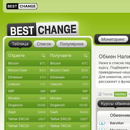
Мониторинг
Таблица
Список
Популярное
Обмен Налич
Ниже в списке пе
Bitcoin
Bitcoin
BTC
BTC
курсу. Подберите
Bitcoin Cash
Bitcoin Cash
BCH
BCH
приведенные наши
Для клиентов, ко
Ethereum
Ethereum
ETH
ETH
расскажет о функ
Litecoin
Litecoin
LTC
LTC
XRP
XRP
XRP
XRP
Город:
Квебек
Monero
Monero
XMR
XMR
Курсы обмена
Dogecoin
Dogecoin
DOGE
DOGE
Dash
Dash
DASH
DASH
Обменни
Tether ERC20
Tether ERC20
USDT
USDT
BaksMan
Tether TRC20
Tether TRC20
USDT
USDT