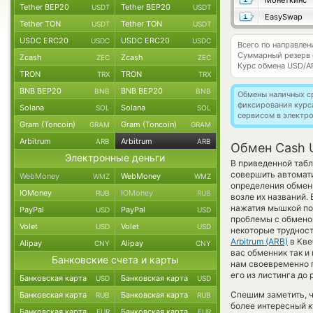
Монеткинс
Tether BEP20
Tether BEP20
USDT
USDT
EasySwap
Tether TON
Tether TON
USDT
USDT
USDC ERC20
USDC ERC20
USDC
USDC
Всего по направле
Суммарный резерв
Zcash
Zcash
ZEC
ZEC
Курс обмена
USD/A
TRON
TRON
TRX
TRX
BNB BEP20
BNB BEP20
BNB
BNB
Обмены наличных с
фиксирования курс
Solana
Solana
SOL
SOL
сервисом в электр
Gram (Toncoin)
Gram (Toncoin)
GRAM
GRAM
Arbitrum
Arbitrum
ARB
ARB
Обмен Cash U
Электронные деньги
В приведенной табл
совершить автомат
WebMoney
WebMoney
WMZ
WMZ
определения обменн
ЮMoney
ЮMoney
RUB
RUB
возле их названий.
нажатия мышкой по 
PayPal
PayPal
USD
USD
проблемы с обменом
Volet
Volet
USD
USD
некоторые трудност
Arbitrum (ARB)
в Кве
Alipay
Alipay
CNY
CNY
вас обменник так и 
Банковские счета и карты
нам своевременно 
его из листинга до
Банковская карта
Банковская карта
USD
USD
Спешим заметить, 
Банковская карта
Банковская карта
RUB
RUB
более интересный 
Банковская карта
Банковская карта
EUR
EUR