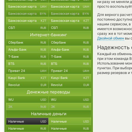
ни разу не меняли 
просто воспользуйт
Банковская карта
Банковская карта
UAH
UAH
Банковская карта
Банковская карта
BYN
BYN
Для верного расчет
постоянно доступн
Банковская карта
Банковская карта
KZT
KZT
нашим сервисом, в
СБП
СБП
RUB
RUB
имеется возможност
сразу же в тот мом
Интернет-банкинг
Двойной обмен
вы с
Сбербанк
Сбербанк
RUB
RUB
Надежность 
Альфа-Банк
Альфа-Банк
RUB
RUB
Каждый из обменны
Т-Банк
Т-Банк
RUB
RUB
при этом команда 
Использование мон
ВТБ
ВТБ
RUB
RUB
пунктах. При выбор
Приват 24
Приват 24
UAH
UAH
размер резервов и 
Kaspi Bank
Kaspi Bank
KZT
KZT
Revolut
Revolut
EUR
EUR
Денежные переводы
WU
WU
USD
USD
ЗК
ЗК
RUB
RUB
Наличные деньги
Наличные
Наличные
USD
USD
Наличные
Наличные
RUB
RUB