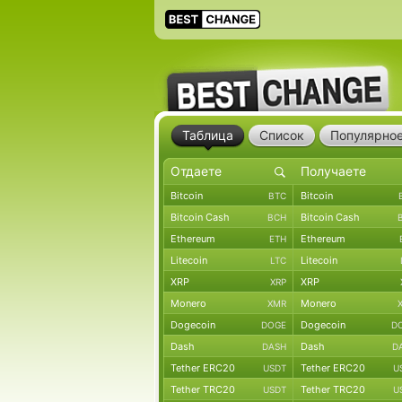
Таблица
Список
Популярно
Bitcoin
Bitcoin
BTC
Bitcoin Cash
Bitcoin Cash
BCH
Ethereum
Ethereum
ETH
Litecoin
Litecoin
LTC
XRP
XRP
XRP
Monero
Monero
XMR
Dogecoin
Dogecoin
DOGE
D
Dash
Dash
DASH
D
Tether ERC20
Tether ERC20
USDT
U
Tether TRC20
Tether TRC20
USDT
U