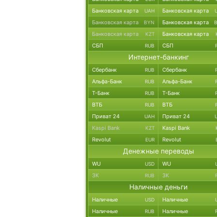
Банковская карта
Банковская карта
UAH
Банковская карта
Банковская карта
BYN
Банковская карта
Банковская карта
KZT
СБП
СБП
RUB
Интернет-банкинг
Сбербанк
Сбербанк
RUB
Альфа-Банк
Альфа-Банк
RUB
Т-Банк
Т-Банк
RUB
ВТБ
ВТБ
RUB
Приват 24
Приват 24
UAH
Kaspi Bank
Kaspi Bank
KZT
Revolut
Revolut
EUR
Денежные переводы
WU
WU
USD
ЗК
ЗК
RUB
Наличные деньги
Наличные
Наличные
USD
Наличные
Наличные
RUB