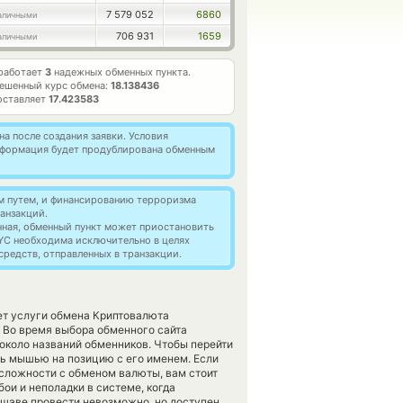
7 579 052
6860
аличными
706 931
1659
аличными
работает
3
надежных обменных пункта.
ешенный курс обмена:
18.138436
оставляет
17.423583
а после создания заявки. Условия
информация будет продублирована обменным
м путем, и финансированию терроризма
анзакций.
нная, обменный пункт может приостановить
YC необходима исключительно в целях
редств, отправленных в транзакции.
ет услуги обмена Криптовалюта
 Во время выбора обменного сайта
 около названий обменников. Чтобы перейти
ть мышью на позицию с его именем. Если
 сложности с обменом валюты, вам стоит
ои и неполадки в системе, когда
шаве провести невозможно, но доступен