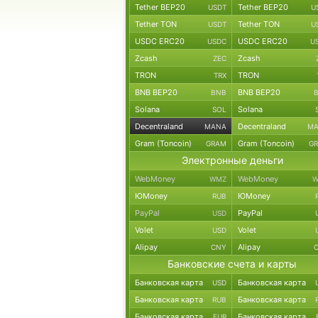
Tether BEP20
Tether BEP20
USDT
U
Tether TON
Tether TON
USDT
U
USDC ERC20
USDC ERC20
USDC
U
Zcash
Zcash
ZEC
TRON
TRON
TRX
BNB BEP20
BNB BEP20
BNB
Solana
Solana
SOL
Decentraland
Decentraland
MANA
M
Gram (Toncoin)
Gram (Toncoin)
GRAM
G
Электронные деньги
WebMoney
WebMoney
WMZ
W
ЮMoney
ЮMoney
RUB
PayPal
PayPal
USD
Volet
Volet
USD
Alipay
Alipay
CNY
Банковские счета и карты
Банковская карта
Банковская карта
USD
Банковская карта
Банковская карта
RUB
Банковская карта
Банковская карта
EUR