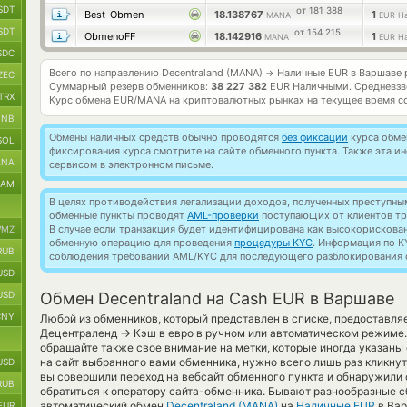
SDT
от 181 388
Best-Obmen
18.138767
1
MANA
EUR Н
SDT
от 154 215
ObmenoFF
18.142916
1
MANA
EUR Н
SDC
Всего по направлению Decentraland (MANA)
Наличные EUR в Варшаве 
→
ZEC
Суммарный резерв обменников:
38 227 382
EUR Наличными.
Средневзв
TRX
Курс обмена
EUR/MANA
на криптовалютных рынках на текущее время с
BNB
Обмены наличных средств обычно проводятся
без фиксации
курса обмен
SOL
фиксирования курса смотрите на сайте обменного пункта. Также эта 
ANA
сервисом в электронном письме.
RAM
В целях противодействия легализации доходов, полученных преступны
обменные пункты проводят
AML-проверки
поступающих от клиентов тр
В случае если транзакция будет идентифицирована как высокорискова
MZ
обменную операцию для проведения
процедуры KYC
. Информация по K
RUB
соблюдения требований AML/KYC для последующего разблокирования с
USD
USD
Обмен Decentraland на Cash EUR в Варшаве
CNY
Любой из обменников, который представлен в списке, предоставля
→
Децентраленд
Кэш в евро в ручном или автоматическом режиме.
обращайте также свое внимание на метки, которые иногда указаны
на сайт выбранного вами обменника, нужно всего лишь раз кликну
USD
вы совершили переход на вебсайт обменного пункта и обнаружили
RUB
обратиться к оператору сайта-обменника. Бывают разнообразные сб
автоматический обмен
Decentraland (MANA)
на
Наличные EUR
в Вар
EUR