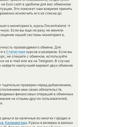
 на Euro cash в удобном для вас обменном
итуации. Это поможет нам вовремя принять
ременно исключить его из списка до
→
нашего мониторинга, курсы Decentraland
чную. Если вы еще ни разу не меняли
осещение нашей системы мониторинга,
точность производимого обмена. Для
ся к
Статистике
курсов и резервов. Если вы
рс, не спешите с обменом, используйте
е на e-mail или же на Telegram. В случае
 найдете наилучший вариант двух обменов
л тщательно проверен перед добавлением,
сполнением ими своих обязательств.
оводимых финансовых операций в обменных
имание на отзывы других пользователей,
е.
 деньги за наличные во многих городах и
ув
,
Калининград
. Курсы и резервы в разных