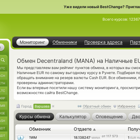
Уже видели новый BestChange? Пригла
Всего курсов:
12367
Мониторинг
Обменники
Проверка адреса
Пар
е
Обмен Decentraland (MANA) на Наличные E
Мы представляем вам рейтинг пунктов обмена, в которых вы смо
BTC
Наличные EUR по самому выгодному курсу в Рунете. Подбирая п
BCH
обращать внимание на резерв валюты Cash EUR. Все обменники, 
проверены администраторами.
ETH
Если вы впервые посетили нашу систему мониторинга, просмотр
LTC
возможностях сайта BestChange.
XRP
XMR
Город:
Варшава
Обратный обмен
Избранное
OGE
Курсы обмена
Калькулятор
Оповещение
Дво
ASH
SDT
Обменник
Отдаете
Полу
▲
SDT
от 117 573
1WM
18.138247
1
MANA
EUR Н