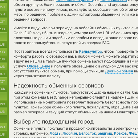
обмен вручную. Если произвести обмен Decentraland cryptocurrency
UAH
пункте все же не получилось, пожалуйста, сообщите нам об этой с
меры по решению проблем с администратором обменника, или же в
BYN
решения вопроса.
KZT
Имейте в виду, что при переходе на вебсайты обменных пунктов с 
RUB
Cash-EUR могут быть выгоднее, чем при наборе URL обменника вру
электронные деньги подобным способом и сегодня ваше первое п
просто воспользуйтесь инструкцией из раздела FAQ.
RUB
Постарайтесь всегда использовать
Калькулятор
, чтобы проверить 
RUB
комфорта работы с сервисом вы, в любой момент, можете обратить
RUB
вдруг не нашли в таблице пунктов обмена валют подходящий вам ку
услугу
Оповещение
и получите оповещение о выгодном для вас курс
RUB
отсутствия пунктов обмена, при помощи функции
Двойной обмен
вы
UAH
через транзитную валюту.
KZT
Надежность обменных сервисов
EUR
Каждый из обменных пунктов, присутствующих на нашем сайте, бы
при этом команда BestChange непрерывно следит за надлежащим и
Использование мониторинга позволяет повысить безопасность пр
USD
пунктах. При выборе обменного пункта, пожалуйста, обращайте вн
RUB
размер резервов и текущий статус обменника на нашем мониторинг
Выберите подходящий город
USD
Обменные пункты покупают и продают криптовалюты и электронные
странах, например:
Лодзь
,
Люблин
,
Белосток
,
Быдгощ
,
Краков
,
Жеш
RUB