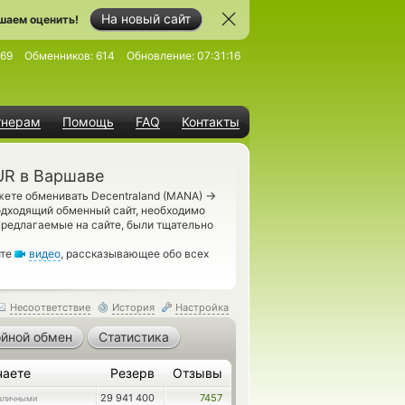
На новый сайт
шаем оценить!
69
Обменников:
614
Обновление:
07:31:16
тнерам
Помощь
FAQ
Контакты
UR в Варшаве
→
жете обменивать Decentraland (MANA)
одходящий обменный сайт, необходимо
предлагаемые на сайте, были тщательно
ите
видео
, рассказывающее обо всех
Несоответствие
История
Настройка
йной обмен
Статистика
чаете
Резерв
Отзывы
29 941 400
7457
аличными