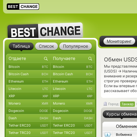
Мониторинг
Таблица
Список
Популярное
Обмен USDS
Мы представляем 
Bitcoin
Bitcoin
BTC
BTC
→
(USDS)
Наличны
Bitcoin Cash
Bitcoin Cash
BCH
BCH
внимание и резер
строгую проверку
Ethereum
Ethereum
ETH
ETH
Если вы впервые 
Litecoin
Litecoin
LTC
LTC
рассказывает обо
XRP
XRP
XRP
XRP
Monero
Monero
XMR
XMR
Город:
Танжер
Dogecoin
Dogecoin
DOGE
DOGE
Курсы обмена
Dash
Dash
DASH
DASH
Tether ERC20
Tether ERC20
USDT
USDT
Обменни
Tether TRC20
Tether TRC20
USDT
USDT
Вобменка