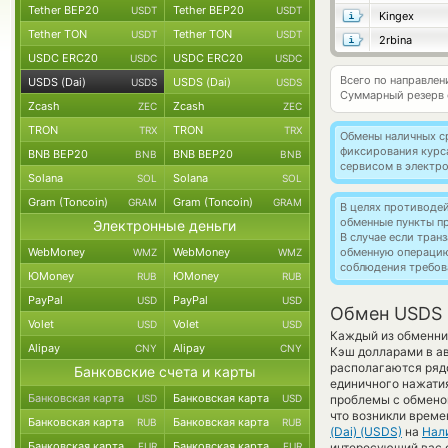
Tether BEP20
Tether BEP20
USDT
USDT
Kingex
Tether TON
Tether TON
USDT
USDT
2rbina
USDC ERC20
USDC ERC20
USDC
USDC
Всего по направлен
USDS (Dai)
USDS (Dai)
USDS
USDS
Суммарный резерв
Zcash
Zcash
ZEC
ZEC
TRON
TRON
TRX
TRX
Обмены наличных с
фиксирования курс
BNB BEP20
BNB BEP20
BNB
BNB
сервисом в электр
Solana
Solana
SOL
SOL
Gram (Toncoin)
Gram (Toncoin)
GRAM
GRAM
В целях противоде
обменные пункты п
Электронные деньги
В случае если тра
WebMoney
WebMoney
обменную операци
WMZ
WMZ
соблюдения требов
ЮMoney
ЮMoney
RUB
RUB
PayPal
PayPal
USD
USD
Обмен USDS 
Volet
Volet
USD
USD
Каждый из обменник
Alipay
Alipay
CNY
CNY
Кэш долларами в ав
располагаются ряд
Банковские счета и карты
единичного нажатия
Банковская карта
Банковская карта
USD
USD
проблемы с обменом
что возникли време
Банковская карта
Банковская карта
RUB
RUB
(Dai) (USDS)
на
Нал
Банковская карта
Банковская карта
EUR
EUR
интересующий вас об