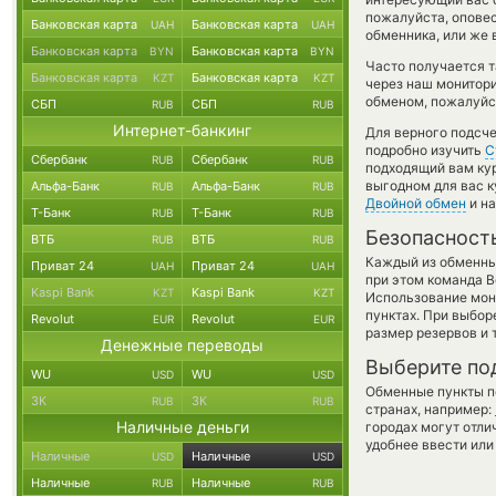
пожалуйста, опове
Банковская карта
Банковская карта
UAH
UAH
обменника, или же 
Банковская карта
Банковская карта
BYN
BYN
Часто получается т
Банковская карта
Банковская карта
KZT
KZT
через наш монитори
обменом, пожалуйст
СБП
СБП
RUB
RUB
Интернет-банкинг
Для верного подсче
подробно изучить
С
Сбербанк
Сбербанк
RUB
RUB
подходящий вам кур
выгодном для вас к
Альфа-Банк
Альфа-Банк
RUB
RUB
Двойной обмен
и на
Т-Банк
Т-Банк
RUB
RUB
Безопасност
ВТБ
ВТБ
RUB
RUB
Каждый из обменны
Приват 24
Приват 24
UAH
UAH
при этом команда 
Kaspi Bank
Kaspi Bank
KZT
KZT
Использование мон
пунктах. При выбор
Revolut
Revolut
EUR
EUR
размер резервов и 
Денежные переводы
Выберите по
WU
WU
USD
USD
Обменные пункты по
ЗК
ЗК
RUB
RUB
странах, например:
Наличные деньги
городах могут отли
удобнее ввести или
Наличные
Наличные
USD
USD
Наличные
Наличные
RUB
RUB