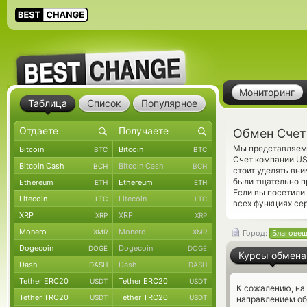
Мониторинг
Таблица
Список
Популярное
Обмен Счет
Мы представляем 
Bitcoin
Bitcoin
BTC
BTC
Счет компании U
Bitcoin Cash
Bitcoin Cash
BCH
BCH
стоит уделять вн
были тщательно п
Ethereum
Ethereum
ETH
ETH
Если вы посетили
Litecoin
Litecoin
LTC
LTC
всех функциях се
XRP
XRP
XRP
XRP
Monero
Monero
XMR
XMR
Город:
Благове
Dogecoin
Dogecoin
DOGE
DOGE
Курсы обмена
Dash
Dash
DASH
DASH
Tether ERC20
Tether ERC20
USDT
USDT
К сожалению, на
Tether TRC20
Tether TRC20
USDT
USDT
направлением о