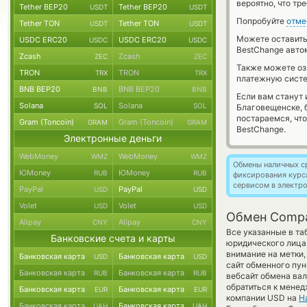
вероятно, что тр
Tether BEP20
Tether BEP20
USDT
USDT
Попробуйте
отме
Tether TON
Tether TON
USDT
USDT
Можете оставит
USDC ERC20
USDC ERC20
USDC
USDC
BestChange авто
Zcash
Zcash
ZEC
ZEC
Также можете о
TRON
TRON
TRX
TRX
платежную систе
BNB BEP20
BNB BEP20
BNB
BNB
Если вам станут
Solana
Solana
SOL
SOL
Благовещенске, 
постараемся, чт
Gram (Toncoin)
Gram (Toncoin)
GRAM
GRAM
BestChange.
Электронные деньги
WebMoney
WebMoney
WMZ
WMZ
Обмены наличных с
ЮMoney
ЮMoney
RUB
RUB
фиксирования курс
сервисом в электр
PayPal
PayPal
USD
USD
Volet
Volet
USD
USD
Обмен Compa
Alipay
Alipay
CNY
CNY
Все указанные в т
Банковские счета и карты
юридического лица
внимание на метки,
Банковская карта
Банковская карта
USD
USD
сайт обменного пун
Банковская карта
Банковская карта
RUB
RUB
вебсайт обмена ва
обратиться к менед
Банковская карта
Банковская карта
EUR
EUR
компании USD на
Н
Банковская карта
Банковская карта
UAH
UAH