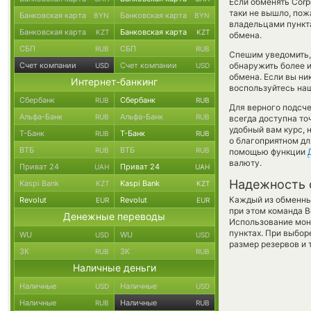
Если обменять Corpor
таки не вышло, по
Банковская карта
Банковская карта
BYN
BYN
владельцами пункта
Банковская карта
Банковская карта
KZT
KZT
обмена.
СБП
СБП
RUB
RUB
Спешим уведомить,
Счет компании
Счет компании
обнаружить более 
USD
USD
обмена. Если вы ни
Интернет-банкинг
воспользуйтесь наш
Сбербанк
Сбербанк
RUB
RUB
Для верного подсче
Альфа-Банк
Альфа-Банк
RUB
RUB
всегда доступна т
удобный вам курс, 
Т-Банк
Т-Банк
RUB
RUB
о благоприятном дл
ВТБ
ВТБ
RUB
RUB
помощью функции
валюту.
Приват 24
Приват 24
UAH
UAH
Надежность 
Kaspi Bank
Kaspi Bank
KZT
KZT
Каждый из обменны
Revolut
Revolut
EUR
EUR
при этом команда 
Денежные переводы
Использование мон
пунктах. При выбор
WU
WU
USD
USD
размер резервов и 
ЗК
ЗК
RUB
RUB
Наличные деньги
Наличные
Наличные
USD
USD
Наличные
Наличные
RUB
RUB