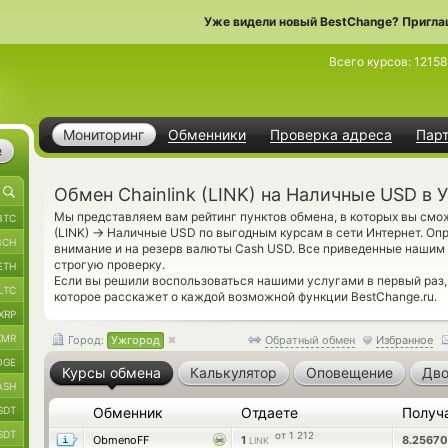
Уже видели новый BestChange? Пригла
Всего курсов:
12158
Мониторинг
Обменники
Проверка адреса
Пар
е
Обмен Chainlink (LINK) на Наличные USD в 
Мы представляем вам рейтинг пунктов обмена, в которых вы смож
BTC
→
(LINK)
Наличные USD по выгодным курсам в сети Интернет. Опр
BCH
внимание и на резерв валюты Cash USD. Все приведенные наши
строгую проверку.
ETH
Если вы решили воспользоваться нашими услугами в первый раз
LTC
которое расскажет о каждой возможной функции BestChange.ru.
XRP
XMR
Город:
Ужгород
Обратный обмен
Избранное
OGE
Курсы обмена
Калькулятор
Оповещение
Дво
ASH
SDT
Обменник
Отдаете
Получ
SDT
от 1 212
ObmenoFF
1
8.2567
LINK