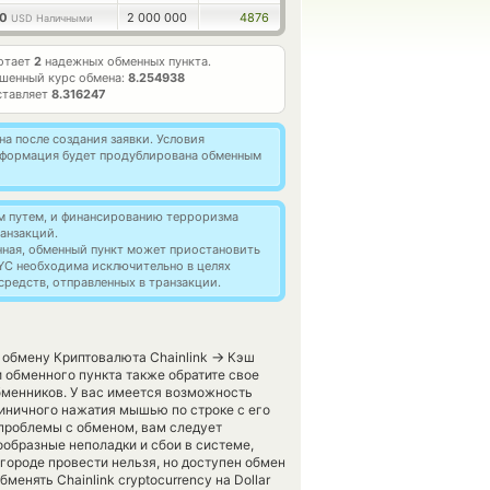
30
2 000 000
4876
USD Наличными
отает
2
надежных обменных пункта.
шенный курс обмена:
8.254938
ставляет
8.316247
а после создания заявки. Условия
информация будет продублирована обменным
м путем, и финансированию терроризма
анзакций.
нная, обменный пункт может приостановить
YC необходима исключительно в целях
редств, отправленных в транзакции.
→
 обмену Криптовалюта Chainlink
Кэш
 обменного пункта также обратите свое
бменников. У вас имеется возможность
иничного нажатия мышью по строке с его
 проблемы с обменом, вам следует
ообразные неполадки и сбои в системе,
городе провести нельзя, но доступен обмен
енять Chainlink cryptocurrency на Dollar