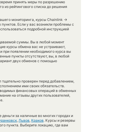
 вовремя принять меры по разрешению
го из рейтингового списка до решения
→
нашего мониторинга, курсы Chainlink
пунктов. Если у вас возникли проблемы с
оспользоваться подробной инструкцией
тдаваемой суммы. Вы в любой момент
щие курсы обмена вас не устраивают,
 и при появлении необходимого курса вы
енные пункты отсутствуют, вы, в любой
вариант двух обменов с помощью
л тщательно проверен перед добавлением,
сполнением ими своих обязательств.
оводимых финансовых операций в обменных
имание на отзывы других пользователей,
е.
 деньги за наличные во многих городах и
ранковск
,
Львов
,
Краков
. Курсы и резервы
ого пункта. Выберите локацию, где вам