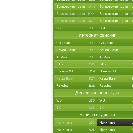
Банковская карта
Банковская карта
UAH
Банковская карта
Банковская карта
BYN
Банковская карта
Банковская карта
KZT
СБП
СБП
RUB
Интернет-банкинг
Сбербанк
Сбербанк
RUB
Альфа-Банк
Альфа-Банк
RUB
Т-Банк
Т-Банк
RUB
ВТБ
ВТБ
RUB
Приват 24
Приват 24
UAH
Kaspi Bank
Kaspi Bank
KZT
Revolut
Revolut
EUR
Денежные переводы
WU
WU
USD
ЗК
ЗК
RUB
Наличные деньги
Наличные
Наличные
USD
Наличные
Наличные
RUB