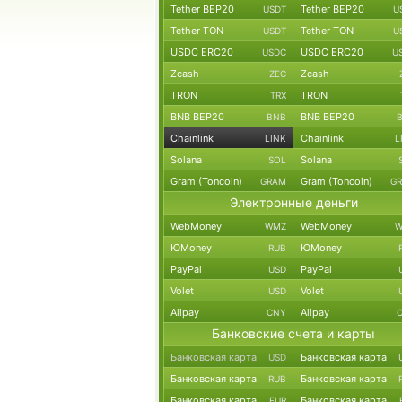
Tether BEP20
Tether BEP20
USDT
U
Tether TON
Tether TON
USDT
U
USDC ERC20
USDC ERC20
USDC
U
Zcash
Zcash
ZEC
TRON
TRON
TRX
BNB BEP20
BNB BEP20
BNB
Chainlink
Chainlink
LINK
L
Solana
Solana
SOL
Gram (Toncoin)
Gram (Toncoin)
GRAM
G
Электронные деньги
WebMoney
WebMoney
WMZ
W
ЮMoney
ЮMoney
RUB
PayPal
PayPal
USD
Volet
Volet
USD
Alipay
Alipay
CNY
Банковские счета и карты
Банковская карта
Банковская карта
USD
Банковская карта
Банковская карта
RUB
Банковская карта
Банковская карта
EUR