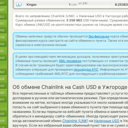
SDT
от 241
Kingex
1
8.2538
LINK
SDT
Всего по направлению Chainlink (LINK)
Наличные USD в Ужгороде раб
→
SDC
Суммарный резерв обменников:
3 256 963
USD Наличными.
Средневзве
ZEC
Курс обмена
LINK/USD
на криптовалютных рынках на текущее время со
TRX
Обмены наличных средств обычно проводятся
без фиксации
курса обмен
BNB
фиксирования курса смотрите на сайте обменного пункта. Также эта 
INK
сервисом в электронном письме.
SOL
В целях противодействия легализации доходов, полученных преступны
RAM
обменные пункты проводят
AML-проверки
поступающих от клиентов тр
В случае если транзакция будет идентифицирована как высокорискова
обменную операцию для проведения
процедуры KYC
. Информация по K
MZ
соблюдения требований AML/KYC для последующего разблокирования с
RUB
USD
Об обмене Chainlink на Cash USD в Ужгороде
USD
Все перечисленные в таблице обменники предоставляют услуги по
долларами в ручном или автоматическом режиме. При определении
CNY
внимание на метки, которые иногда указываются около названий о
попасть на сайт выбранного вами обменного пункта при помощи ед
названием. Если вы перешли на вебсайт пункта обмена и заметили
USD
обратиться к менеджеру сайта-обменника. Иногда происходят разн
когда автоматический обмен
Chainlink (LINK)
на
Наличные USD
в Уж
RUB
вручную. Если же избранный вами обменный пункт так и не сумел обм
EUR