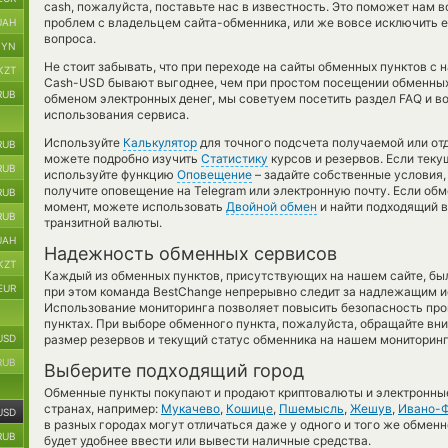
cash, пожалуйста, поставьте нас в известность. Это поможет нам
проблем с владельцем сайта-обменника, или же вовсе исключить е
UAH
вопроса.
BYN
Не стоит забывать, что при переходе на сайты обменных пунктов с 
KZT
Cash-USD бывают выгоднее, чем при простом посещении обменных 
RUB
обменом электронных денег, мы советуем посетить раздел FAQ и в
использования сервиса.
Используйте
Калькулятор
для точного подсчета получаемой или о
RUB
можете подробно изучить
Статистику
курсов и резервов. Если теку
RUB
используйте функцию
Оповещение
– задайте собственные условия,
получите оповещение на Telegram или электронную почту. Если обм
RUB
момент, можете использовать
Двойной обмен
и найти подходящий 
RUB
транзитной валюты.
UAH
Надежность обменных сервисов
KZT
Каждый из обменных пунктов, присутствующих на нашем сайте, бы
EUR
при этом команда BestChange непрерывно следит за надлежащим и
Использование мониторинга позволяет повысить безопасность пр
пунктах. При выборе обменного пункта, пожалуйста, обращайте вн
USD
размер резервов и текущий статус обменника на нашем мониторинг
RUB
Выберите подходящий город
Обменные пункты покупают и продают криптовалюты и электронные
странах, например:
Мукачево
,
Кошице
,
Пшемысль
,
Жешув
,
Ивано-Ф
USD
в разных городах могут отличаться даже у одного и того же обменн
RUB
будет удобнее ввести или вывести наличные средства.