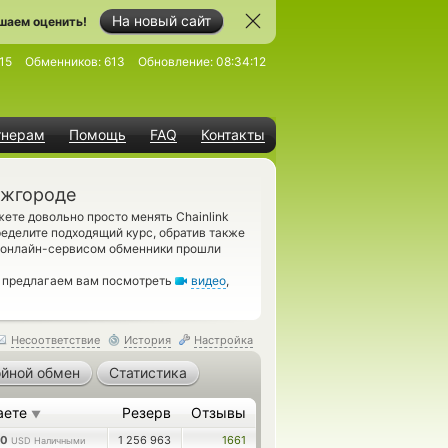
На новый сайт
шаем оценить!
15
Обменников:
613
Обновление:
08:34:12
тнерам
Помощь
FAQ
Контакты
Ужгороде
ете довольно просто менять Chainlink
еделите подходящий курс, обратив также
м онлайн-сервисом обменники прошли
, предлагаем вам посмотреть
видео
,
Несоответствие
История
Настройка
йной обмен
Статистика
аете
Резерв
Отзывы
▼
00
1 256 963
1661
USD Наличными