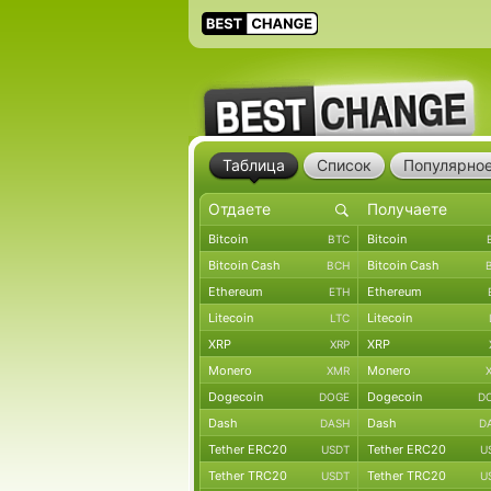
Таблица
Список
Популярно
Bitcoin
Bitcoin
BTC
Bitcoin Cash
Bitcoin Cash
BCH
Ethereum
Ethereum
ETH
Litecoin
Litecoin
LTC
XRP
XRP
XRP
Monero
Monero
XMR
Dogecoin
Dogecoin
DOGE
D
Dash
Dash
DASH
D
Tether ERC20
Tether ERC20
USDT
U
Tether TRC20
Tether TRC20
USDT
U