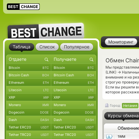
Мониторинг
Таблица
Список
Популярное
Обмен Chain
Мы представляем 
Bitcoin
Bitcoin
BTC
BTC
→
(LINK)
Наличные
Bitcoin Cash
Bitcoin Cash
BCH
BCH
внимание и на ре
строгую проверку
Ethereum
Ethereum
ETH
ETH
Если вы решили в
Litecoin
Litecoin
LTC
LTC
которое расскаже
XRP
XRP
XRP
XRP
Monero
Monero
XMR
XMR
Город:
Нетания
Dogecoin
Dogecoin
DOGE
DOGE
Курсы обмена
Dash
Dash
DASH
DASH
Tether ERC20
Tether ERC20
USDT
USDT
Обменни
Tether TRC20
Tether TRC20
USDT
USDT
1WM