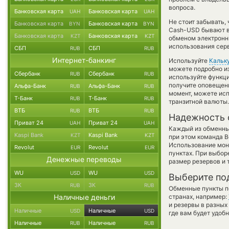
вопроса.
Банковская карта
Банковская карта
UAH
UAH
Не стоит забывать,
Банковская карта
Банковская карта
BYN
BYN
Cash-USD бывают вы
Банковская карта
Банковская карта
KZT
KZT
обменом электронны
использования сер
СБП
СБП
RUB
RUB
Интернет-банкинг
Используйте
Кальк
можете подробно и
Сбербанк
Сбербанк
RUB
RUB
используйте функ
получите оповещени
Альфа-Банк
Альфа-Банк
RUB
RUB
момент, можете ис
Т-Банк
Т-Банк
RUB
RUB
транзитной валюты.
ВТБ
ВТБ
RUB
RUB
Надежность 
Приват 24
Приват 24
UAH
UAH
Каждый из обменны
Kaspi Bank
Kaspi Bank
KZT
KZT
при этом команда 
Использование мон
Revolut
Revolut
EUR
EUR
пунктах. При выбор
Денежные переводы
размер резервов и 
WU
WU
USD
USD
Выберите по
ЗК
ЗК
RUB
RUB
Обменные пункты по
Наличные деньги
странах, например:
и резервы в разных
Наличные
Наличные
USD
USD
где вам будет удоб
Наличные
Наличные
RUB
RUB