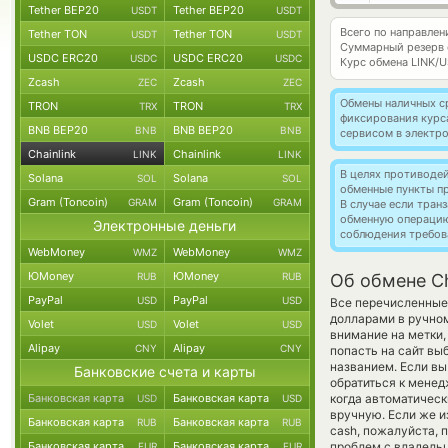
Tether BEP20
Tether BEP20
USDT
USDT
Всего по направлени
Tether TON
Tether TON
USDT
USDT
Суммарный резерв
USDC ERC20
USDC ERC20
USDC
USDC
Курс обмена
LINK/
Zcash
Zcash
ZEC
ZEC
Обмены наличных с
TRON
TRON
TRX
TRX
фиксирования курс
BNB BEP20
BNB BEP20
BNB
BNB
сервисом в электр
Chainlink
Chainlink
LINK
LINK
В целях противоде
Solana
Solana
SOL
SOL
обменные пункты п
Gram (Toncoin)
Gram (Toncoin)
GRAM
GRAM
В случае если тра
обменную операци
Электронные деньги
соблюдения требов
WebMoney
WebMoney
WMZ
WMZ
ЮMoney
ЮMoney
RUB
RUB
Об обмене Ch
PayPal
PayPal
USD
USD
Все перечисленные
долларами в ручном
Volet
Volet
USD
USD
внимание на метки,
Alipay
Alipay
CNY
CNY
попасть на сайт вы
названием. Если вы
Банковские счета и карты
обратиться к менед
Банковская карта
Банковская карта
когда автоматичес
USD
USD
вручную. Если же из
Банковская карта
Банковская карта
RUB
RUB
cash, пожалуйста, 
Банковская карта
Банковская карта
проблем с владельц
EUR
EUR