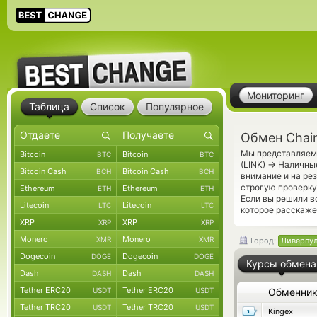
Мониторинг
Таблица
Список
Популярное
Обмен Chain
Мы представляем 
Bitcoin
Bitcoin
BTC
BTC
→
(LINK)
Наличные
Bitcoin Cash
Bitcoin Cash
BCH
BCH
внимание и на ре
строгую проверку
Ethereum
Ethereum
ETH
ETH
Если вы решили в
Litecoin
Litecoin
LTC
LTC
которое расскаже
XRP
XRP
XRP
XRP
Monero
Monero
XMR
XMR
Город:
Ливерпу
Dogecoin
Dogecoin
DOGE
DOGE
Курсы обмена
Dash
Dash
DASH
DASH
Tether ERC20
Tether ERC20
USDT
USDT
Обменни
Tether TRC20
Tether TRC20
USDT
USDT
Kingex