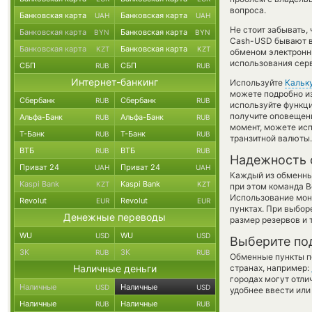
вопроса.
Банковская карта
Банковская карта
UAH
UAH
Не стоит забывать,
Банковская карта
Банковская карта
BYN
BYN
Cash-USD бывают вы
Банковская карта
Банковская карта
KZT
KZT
обменом электронны
использования сер
СБП
СБП
RUB
RUB
Интернет-банкинг
Используйте
Кальк
можете подробно и
Сбербанк
Сбербанк
RUB
RUB
используйте функ
получите оповещени
Альфа-Банк
Альфа-Банк
RUB
RUB
момент, можете ис
Т-Банк
Т-Банк
RUB
RUB
транзитной валюты.
ВТБ
ВТБ
RUB
RUB
Надежность 
Приват 24
Приват 24
UAH
UAH
Каждый из обменны
Kaspi Bank
Kaspi Bank
KZT
KZT
при этом команда 
Использование мон
Revolut
Revolut
EUR
EUR
пунктах. При выбор
Денежные переводы
размер резервов и 
WU
WU
USD
USD
Выберите по
ЗК
ЗК
RUB
RUB
Обменные пункты по
Наличные деньги
странах, например:
городах могут отли
Наличные
Наличные
USD
USD
удобнее ввести или
Наличные
Наличные
RUB
RUB