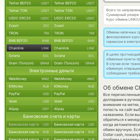
Tether BEP20
Tether BEP20
USDT
USDT
Всего по направлени
Tether TON
Tether TON
USDT
USDT
Суммарный резерв
USDC ERC20
USDC ERC20
USDC
USDC
Курс обмена
LINK/
Zcash
Zcash
ZEC
ZEC
Обмены наличных с
TRON
TRON
TRX
TRX
фиксирования курс
BNB BEP20
BNB BEP20
BNB
BNB
сервисом в электр
Chainlink
Chainlink
LINK
LINK
В целях противоде
Solana
Solana
SOL
SOL
обменные пункты п
Gram (Toncoin)
Gram (Toncoin)
GRAM
GRAM
В случае если тра
обменную операци
Электронные деньги
соблюдения требов
WebMoney
WebMoney
WMZ
WMZ
ЮMoney
ЮMoney
RUB
RUB
Об обмене Ch
PayPal
PayPal
USD
USD
Все перечисленные
долларами в ручном
Volet
Volet
USD
USD
внимание на метки,
Alipay
Alipay
CNY
CNY
попасть на сайт вы
названием. Если вы
Банковские счета и карты
обратиться к менед
Банковская карта
Банковская карта
когда автоматичес
USD
USD
обмен вручную. Есл
Банковская карта
Банковская карта
RUB
RUB
Dollar cash, пожал
Банковская карта
Банковская карта
проблем с владельц
EUR
EUR