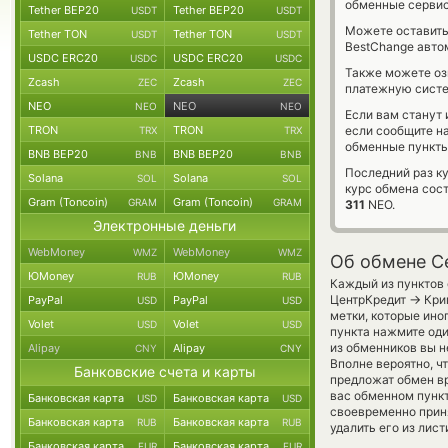
обменные сервис
Tether BEP20
Tether BEP20
USDT
USDT
Можете оставит
Tether TON
Tether TON
USDT
USDT
BestChange авто
USDC ERC20
USDC ERC20
USDC
USDC
Также можете о
Zcash
Zcash
ZEC
ZEC
платежную систе
NEO
NEO
NEO
NEO
Если вам станут
TRON
TRON
если сообщите н
TRX
TRX
обменные пункты
BNB BEP20
BNB BEP20
BNB
BNB
Последний раз к
Solana
Solana
SOL
SOL
курс обмена сос
Gram (Toncoin)
Gram (Toncoin)
GRAM
GRAM
311
NEO.
Электронные деньги
WebMoney
WebMoney
WMZ
WMZ
Об обмене Ce
ЮMoney
ЮMoney
RUB
RUB
Каждый из пунктов 
→
ЦентрКредит
Крип
PayPal
PayPal
USD
USD
метки, которые ино
Volet
Volet
USD
USD
пункта нажмите оди
из обменников вы н
Alipay
Alipay
CNY
CNY
Вполне вероятно, ч
Банковские счета и карты
предложат обмен вр
вас обменном пункт
Банковская карта
Банковская карта
USD
USD
своевременно прин
Банковская карта
Банковская карта
RUB
RUB
удалить его из лис
Банковская карта
Банковская карта
EUR
EUR