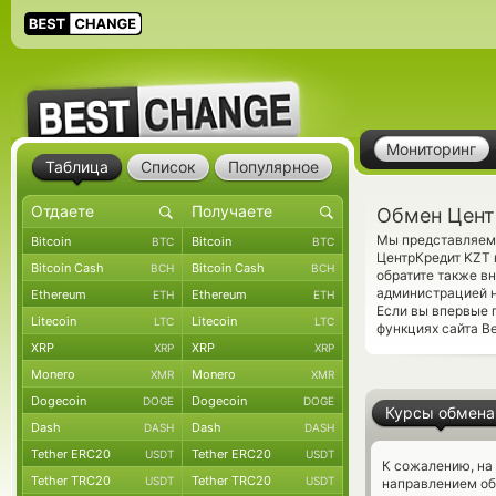
Мониторинг
Таблица
Список
Популярное
Обмен Цент
Мы представляем 
Bitcoin
Bitcoin
BTC
BTC
ЦентрКредит KZT 
Bitcoin Cash
Bitcoin Cash
BCH
BCH
обратите также в
администрацией н
Ethereum
Ethereum
ETH
ETH
Если вы впервые 
Litecoin
Litecoin
LTC
LTC
функциях сайта Be
XRP
XRP
XRP
XRP
Monero
Monero
XMR
XMR
Dogecoin
Dogecoin
DOGE
DOGE
Курсы обмена
Dash
Dash
DASH
DASH
Tether ERC20
Tether ERC20
USDT
USDT
К сожалению, на
Tether TRC20
Tether TRC20
USDT
USDT
направлением о