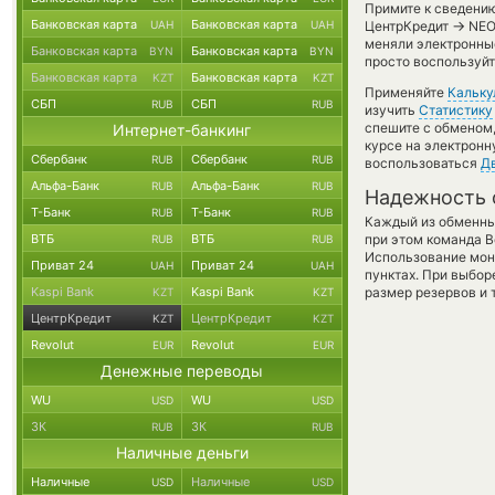
Примите к сведению
Банковская карта
Банковская карта
→
UAH
UAH
ЦентрКредит
NEO 
меняли электронны
Банковская карта
Банковская карта
BYN
BYN
просто воспользуйт
Банковская карта
Банковская карта
KZT
KZT
Применяйте
Кальку
СБП
СБП
RUB
RUB
изучить
Статистику
спешите с обменом
Интернет-банкинг
курсе на электронн
Сбербанк
Сбербанк
RUB
RUB
воспользоваться
Д
Альфа-Банк
Альфа-Банк
RUB
RUB
Надежность 
Т-Банк
Т-Банк
RUB
RUB
Каждый из обменны
ВТБ
ВТБ
при этом команда 
RUB
RUB
Использование мон
Приват 24
Приват 24
UAH
UAH
пунктах. При выбор
Kaspi Bank
Kaspi Bank
размер резервов и 
KZT
KZT
ЦентрКредит
ЦентрКредит
KZT
KZT
Revolut
Revolut
EUR
EUR
Денежные переводы
WU
WU
USD
USD
ЗК
ЗК
RUB
RUB
Наличные деньги
Наличные
Наличные
USD
USD