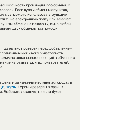
безошибочность производимого обмена. К
резервах. Если курсы обменных пунктов,
ают, вы можете использовать функцию
учить на электронную почту или Telegram
и пункты обмена не показаны, вы, в любой
вариант двух обменов при помощи
л тщательно проверен перед добавлением,
сполнением ими своих обязательств.
оводимых финансовых операций в обменных
имание на отзывы других пользователей,
е.
 деньги за наличные во многих городах и
цк
,
Лодзь
. Курсы и резервы в разных
а. Выберите локацию, где вам будет