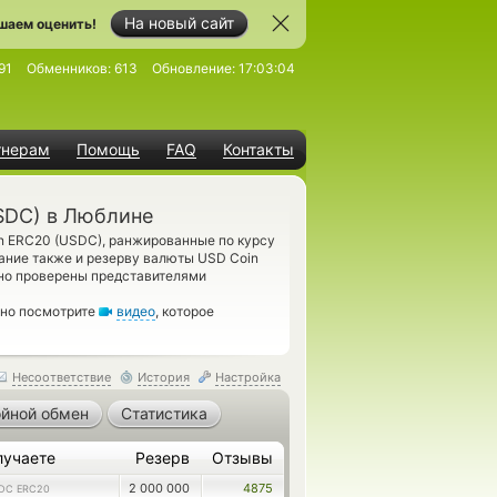
На новый сайт
шаем оценить!
91
Обменников:
613
Обновление:
17:03:04
тнерам
Помощь
FAQ
Контакты
SDC) в Люблине
n ERC20 (USDC), ранжированные по курсу
ание также и резерву валюты USD Coin
ьно проверены представителями
ьно посмотрите
видео
, которое
Несоответствие
История
Настройка
йной обмен
Статистика
лучаете
Резерв
Отзывы
2 000 000
4875
DC ERC20