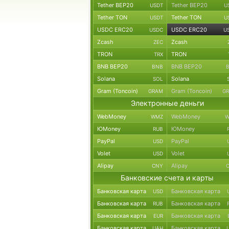
Tether BEP20
Tether BEP20
USDT
U
Tether TON
Tether TON
USDT
U
USDC ERC20
USDC ERC20
USDC
U
Zcash
Zcash
ZEC
TRON
TRON
TRX
BNB BEP20
BNB BEP20
BNB
Solana
Solana
SOL
Gram (Toncoin)
Gram (Toncoin)
GRAM
G
Электронные деньги
WebMoney
WebMoney
WMZ
W
ЮMoney
ЮMoney
RUB
PayPal
PayPal
USD
Volet
Volet
USD
Alipay
Alipay
CNY
Банковские счета и карты
Банковская карта
Банковская карта
USD
Банковская карта
Банковская карта
RUB
Банковская карта
Банковская карта
EUR
Банковская карта
Банковская карта
UAH