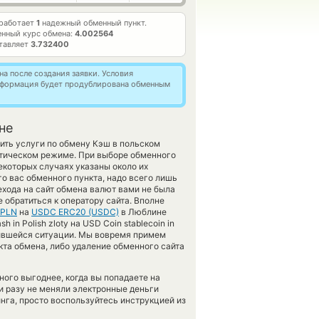
работает
1
надежный обменный пункт.
нный курс обмена:
4.002564
тавляет
3.732400
а после создания заявки. Условия
информация будет продублирована обменным
не
ить услуги по обмену Кэш в польском
атическом режиме. При выборе обменного
екоторых случаях указаны около их
го вас обменного пункта, надо всего лишь
ехода на сайт обмена валют вами не была
обратиться к оператору сайта. Вполне
 PLN
на
USDC ERC20 (USDC)
в Люблине
n Polish zloty на USD Coin stablecoin in
жившейся ситуации. Мы вовремя примем
та обмена, либо удаление обменного сайта
го выгоднее, когда вы попадаете на
и разу не меняли электронные деньги
нга, просто воспользуйтесь инструкцией из