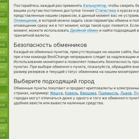
Постарайтесь каждый раз применять
Калькулятор
, чтобы сверить 
BYN
вашим услугам постоянно доступна точная
Статистика
о курсах и 
KZT
представленные нашим сервисом, в данный момент вас не устраив
Оповещение
, в которой можно задать свои параметры обмена и пол
RUB
оповещение сразу же в тот момент, когда такой курс появится. Есл
момент, можете использовать
Двойной обмен
и найти подходящий 
транзитной валюты.
RUB
Безопасность обменников
RUB
Каждый из обменных пунктов, присутствующих на нашем сайте, бы
RUB
при этом команда BestChange непрерывно следит за надлежащим и
RUB
Использование мониторинга позволяет повысить безопасность пр
пунктах. При выборе обменного пункта, пожалуйста, обращайте вн
UAH
размер резервов и текущий статус обменника на нашем мониторинг
KZT
Выберите подходящий город
EUR
Обменные пункты покупают и продают криптовалюты и электронные
странах, например:
Жешув
,
Ковель
,
Варшава
,
Пшемысль
,
Львов
,
Лу
USD
городах могут отличаться даже у одного и того же обменного пункт
удобнее ввести или вывести наличные средства.
RUB
USD
RUB
EUR