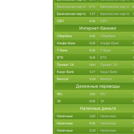
Банковская карта
Банковская карта
BYN
Банковская карта
Банковская карта
KZT
СБП
СБП
RUB
Интернет-банкинг
Сбербанк
Сбербанк
RUB
Альфа-Банк
Альфа-Банк
RUB
Т-Банк
Т-Банк
RUB
ВТБ
ВТБ
RUB
Приват 24
Приват 24
UAH
Kaspi Bank
Kaspi Bank
KZT
Revolut
Revolut
EUR
Денежные переводы
WU
WU
USD
ЗК
ЗК
RUB
Наличные деньги
Наличные
Наличные
USD
Наличные
Наличные
RUB
Наличные
Наличные
EUR