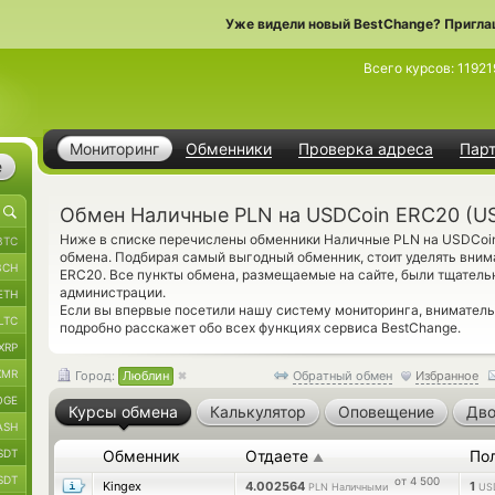
Уже видели новый BestChange? Пригла
Всего курсов:
11921
Мониторинг
Обменники
Проверка адреса
Пар
е
Обмен Наличные PLN на USDCoin ERC20 (U
Ниже в списке перечислены обменники Наличные PLN на USDCoi
BTC
обмена. Подбирая самый выгодный обменник, стоит уделять вним
BCH
ERC20. Все пункты обмена, размещаемые на сайте, были тщател
администрации.
ETH
Если вы впервые посетили нашу систему мониторинга, внимател
LTC
подробно расскажет обо всех функциях сервиса BestChange.
XRP
XMR
Город:
Люблин
Обратный обмен
Избранное
OGE
Курсы обмена
Калькулятор
Оповещение
Дво
ASH
SDT
Обменник
Отдаете
По
▲
SDT
от 4 500
Kingex
4.002564
1
PLN Наличными
US