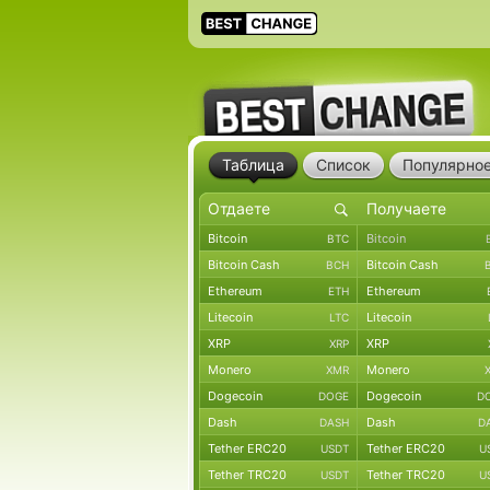
Таблица
Список
Популярно
Bitcoin
Bitcoin
BTC
Bitcoin Cash
Bitcoin Cash
BCH
Ethereum
Ethereum
ETH
Litecoin
Litecoin
LTC
XRP
XRP
XRP
Monero
Monero
XMR
Dogecoin
Dogecoin
DOGE
D
Dash
Dash
DASH
D
Tether ERC20
Tether ERC20
USDT
U
Tether TRC20
Tether TRC20
USDT
U