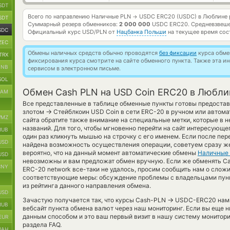
SDT
Всего по направлению Наличные PLN
USDC ERC20 (USDC) в Люблине 
→
SDT
Суммарный резерв обменников:
2 000 000
USDC ERC20.
Средневзвеше
SDC
Официальный курс
USD/PLN
от
Нацбанка Польши
на текущее время сос
ZEC
Обмены наличных средств обычно проводятся
без фиксации
курса обмен
TRX
фиксирования курса смотрите на сайте обменного пункта. Также эта 
BNB
сервисом в электронном письме.
SOL
Обмен Cash PLN на USD Coin ERC20 в Любли
RAM
Все представленные в таблице обменные пункты готовы предостав
→
злотом
Стейблкоин USD Coin в сети ERC-20 в ручном или автом
MZ
сайта обратите также внимание на специальные метки, которые в н
названий. Для того, чтобы мгновенно перейти на сайт интересующе
RUB
один раз кликнуть мышью на строчку с его именем. Если после пер
USD
найдена возможность осуществления операции, советуем сразу же 
вероятно, что на данный момент автоматические обмены
Наличные
USD
невозможны и вам предложат обмен вручную. Если же обменять Cash i
CNY
ERC-20 network все-таки не удалось, просим сообщить нам о сло
соответствующие меры: обсуждение проблемы с владельцами пунк
из рейтинга данного направления обмена.
USD
→
Зачастую получается так, что курсы Cash-PLN
USDC-ERC20 намно
RUB
вебсайт пункта обмена валют через наш мониторинг. Если вы еще н
данным способом и это ваш первый визит в нашу систему монитори
EUR
раздела FAQ.
UAH