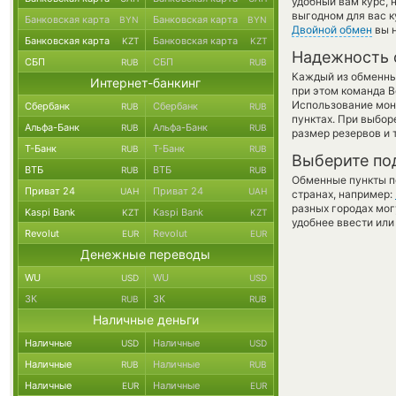
удобный вам курс, 
выгодном для вас к
Банковская карта
Банковская карта
BYN
BYN
Двойной обмен
вы н
Банковская карта
Банковская карта
KZT
KZT
Надежность 
СБП
СБП
RUB
RUB
Каждый из обменны
Интернет-банкинг
при этом команда 
Использование мон
Сбербанк
Сбербанк
RUB
RUB
пунктах. При выбор
Альфа-Банк
Альфа-Банк
RUB
RUB
размер резервов и 
Т-Банк
Т-Банк
RUB
RUB
Выберите по
ВТБ
ВТБ
RUB
RUB
Обменные пункты по
Приват 24
Приват 24
UAH
UAH
странах, например:
разных городах мог
Kaspi Bank
Kaspi Bank
KZT
KZT
удобнее ввести или
Revolut
Revolut
EUR
EUR
Денежные переводы
WU
WU
USD
USD
ЗК
ЗК
RUB
RUB
Наличные деньги
Наличные
Наличные
USD
USD
Наличные
Наличные
RUB
RUB
Наличные
Наличные
EUR
EUR