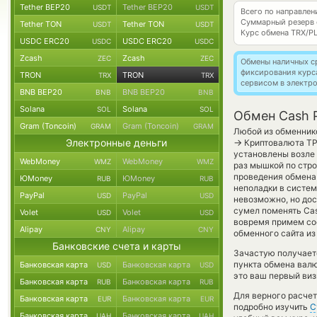
Tether BEP20
Tether BEP20
USDT
USDT
Всего по направле
Суммарный резерв
Tether TON
Tether TON
USDT
USDT
Курс обмена
TRX/P
USDC ERC20
USDC ERC20
USDC
USDC
Zcash
Zcash
ZEC
ZEC
Обмены наличных с
фиксирования курс
TRON
TRON
TRX
TRX
сервисом в электр
BNB BEP20
BNB BEP20
BNB
BNB
Solana
Solana
SOL
SOL
Обмен Cash 
Gram (Toncoin)
Gram (Toncoin)
GRAM
GRAM
Любой из обменнико
Электронные деньги
→
Криптовалюта ТР
установлены возле 
WebMoney
WebMoney
WMZ
WMZ
раз мышкой по стро
проведения обмена 
ЮMoney
ЮMoney
RUB
RUB
неполадки в систем
PayPal
PayPal
USD
USD
невозможно, но дос
сумел поменять Cash
Volet
Volet
USD
USD
вовремя примем со
Alipay
Alipay
CNY
CNY
обменного сайта из
Банковские счета и карты
Зачастую получает
пункта обмена валю
Банковская карта
Банковская карта
USD
USD
это ваш первый виз
Банковская карта
Банковская карта
RUB
RUB
Для верного расчет
Банковская карта
Банковская карта
EUR
EUR
подробно изучить
С
Банковская карта
Банковская карта
UAH
UAH