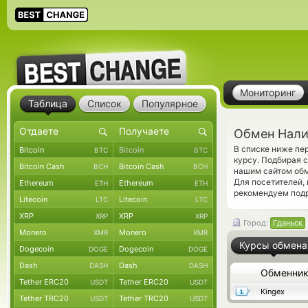
Мониторинг
Таблица
Список
Популярное
Обмен Нали
В списке ниже пе
Bitcoin
Bitcoin
BTC
BTC
курсу. Подбирая 
Bitcoin Cash
Bitcoin Cash
BCH
BCH
нашим сайтом обм
Для посетителей,
Ethereum
Ethereum
ETH
ETH
рекомендуем под
Litecoin
Litecoin
LTC
LTC
XRP
XRP
XRP
XRP
Город:
Гданьск
Monero
Monero
XMR
XMR
Курсы обмена
Dogecoin
Dogecoin
DOGE
DOGE
Dash
Dash
DASH
DASH
Обменни
Tether ERC20
Tether ERC20
USDT
USDT
Kingex
Tether TRC20
Tether TRC20
USDT
USDT