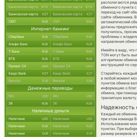
располагаются рядо
Банковская карта
Банковская карта
BYN
BYN
обменного пункта с
переход на сайт об
Банковская карта
Банковская карта
KZT
KZT
сайта-обменника. В
СБП
СБП
RUB
RUB
автоматический об
должны предложить о
Интернет-банкинг
получилось, проси
проблемы с владель
Сбербанк
Сбербанк
RUB
RUB
направления обмен
Альфа-Банк
Альфа-Банк
RUB
RUB
Имейте в виду, что
Т-Банк
Т-Банк
RUB
RUB
TON могут быть выг
ВТБ
ВТБ
RUB
RUB
алгоритмом обмена 
инструкцией по сер
Приват 24
Приват 24
UAH
UAH
Старайтесь каждый
Kaspi Bank
Kaspi Bank
KZT
KZT
в любой момент мо
Revolut
Revolut
EUR
EUR
пунктов обмена вал
Денежные переводы
информацию о благо
обмена, при помощ
WU
WU
USD
USD
транзитную валюту
ЗК
ЗК
RUB
RUB
Надежность 
Наличные деньги
Каждый из обменны
Наличные
Наличные
при этом команда 
USD
USD
Использование мон
Наличные
Наличные
RUB
RUB
пунктах. При выбор
Наличные
Наличные
размер резервов и 
EUR
EUR