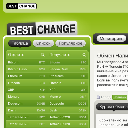
Мониторинг
Таблица
Список
Популярное
Обмен Нали
Мы предлагаем ва
Bitcoin
Bitcoin
BTC
BTC
→
PLN
Toncoin (T
Bitcoin Cash
Bitcoin Cash
BCH
BCH
внимание и на ре
нашего Интернет-
Ethereum
Ethereum
ETH
ETH
Если вы пользует
Litecoin
Litecoin
LTC
LTC
расскажет о кажд
XRP
XRP
XRP
XRP
Monero
Monero
XMR
XMR
Город:
Познань
Dogecoin
Dogecoin
DOGE
DOGE
Курсы обмена
Dash
Dash
DASH
DASH
Tether ERC20
Tether ERC20
USDT
USDT
К сожалению, на
Tether TRC20
Tether TRC20
USDT
USDT
направлением о