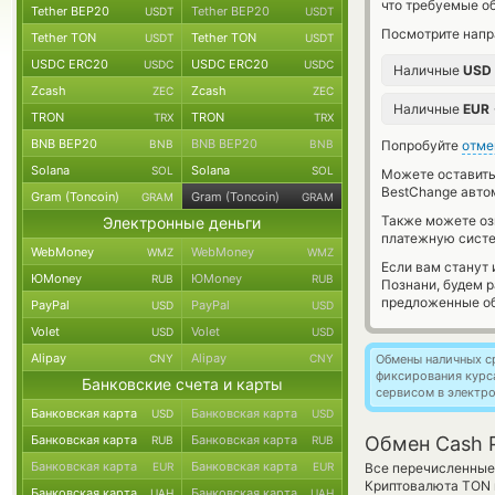
что требуемые о
Tether BEP20
Tether BEP20
USDT
USDT
Посмотрите напр
Tether TON
Tether TON
USDT
USDT
USDC ERC20
USDC ERC20
USDC
USDC
Наличные
USD
Zcash
Zcash
ZEC
ZEC
Наличные
EUR
TRON
TRON
TRX
TRX
BNB BEP20
BNB BEP20
BNB
BNB
Попробуйте
отме
Solana
Solana
SOL
SOL
Можете оставит
BestChange авто
Gram (Toncoin)
Gram (Toncoin)
GRAM
GRAM
Также можете о
Электронные деньги
платежную сист
WebMoney
WebMoney
WMZ
WMZ
Если вам станут
ЮMoney
ЮMoney
RUB
RUB
Познани, будем 
предложенные об
PayPal
PayPal
USD
USD
Volet
Volet
USD
USD
Alipay
Alipay
CNY
CNY
Обмены наличных с
фиксирования курс
Банковские счета и карты
сервисом в электр
Банковская карта
Банковская карта
USD
USD
Банковская карта
Банковская карта
Обмен Cash P
RUB
RUB
Банковская карта
Банковская карта
EUR
EUR
Все перечисленные
Криптовалюта TON в
Банковская карта
Банковская карта
UAH
UAH